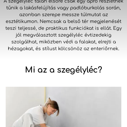
A szegélyléc talán elsőre csak egy apró részletnek
tűnik a lakásfelújítás vagy padlóburkolás során,
azonban szerepe messze túlmutat az
esztétikumon. Nemcsak a belső tér megjelenését
teszi teljessé, de praktikus funkciókat is ellát. Egy
jól megválasztott szegélyléc évtizedekig
szolgálhat, miközben védi a falakat, elrejti a
hézagokat, és stílust kölcsönöz az enteriőrnek.
Mi az a szegélyléc?