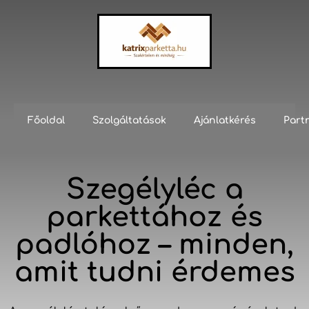
Főoldal
Szolgáltatások
Ajánlatkérés
Part
Szegélyléc a
parkettához és
padlóhoz – minden,
amit tudni érdemes