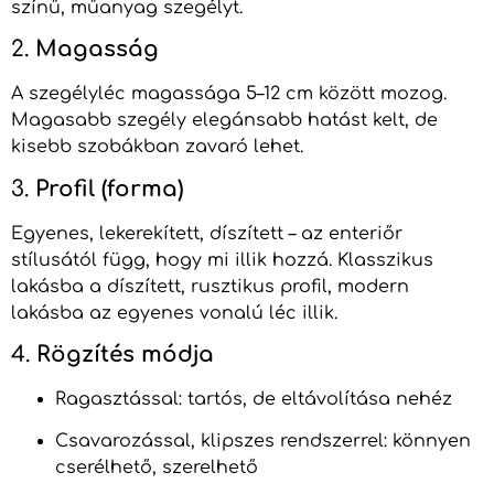
színű, műanyag szegélyt.
2.
Magasság
A szegélyléc magassága 5–12 cm között mozog.
Magasabb szegély elegánsabb hatást kelt, de
kisebb szobákban zavaró lehet.
3.
Profil (forma)
Egyenes, lekerekített, díszített – az enteriőr
stílusától függ, hogy mi illik hozzá. Klasszikus
lakásba a díszített, rusztikus profil, modern
lakásba az egyenes vonalú léc illik.
4.
Rögzítés módja
Ragasztással: tartós, de eltávolítása nehéz
Csavarozással, klipszes rendszerrel: könnyen
cserélhető, szerelhető