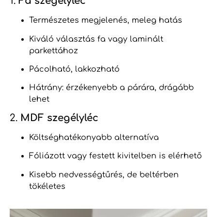
1.
Fa szegélyléc
Természetes megjelenés, meleg hatás
Kiváló választás fa vagy laminált
parkettához
Pácolható, lakkozható
Hátrány: érzékenyebb a párára, drágább
lehet
2.
MDF szegélyléc
Költséghatékonyabb alternatíva
Fóliázott vagy festett kivitelben is elérhető
Kisebb nedvességtűrés, de beltérben
tökéletes