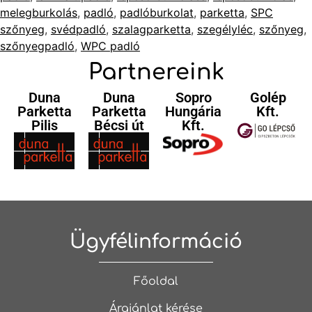
melegburkolás
,
padló
,
padlóburkolat
,
parketta
,
SPC
szőnyeg
,
svédpadló
,
szalagparketta
,
szegélyléc
,
szőnyeg
,
szőnyegpadló
,
WPC padló
Partnereink
Duna
Duna
Sopro
Golép
Parketta
Parketta
Hungária
Kft.
Pilis
Bécsi út
Kft.
Ügyfélinformáció
Főoldal
Árajánlat kérése