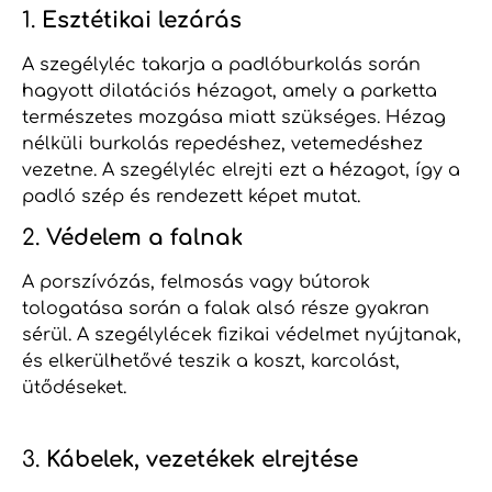
1.
Esztétikai lezárás
A szegélyléc takarja a padlóburkolás során
hagyott dilatációs hézagot, amely a parketta
természetes mozgása miatt szükséges. Hézag
nélküli burkolás repedéshez, vetemedéshez
vezetne. A szegélyléc elrejti ezt a hézagot, így a
padló szép és rendezett képet mutat.
2.
Védelem a falnak
A porszívózás, felmosás vagy bútorok
tologatása során a falak alsó része gyakran
sérül. A szegélylécek fizikai védelmet nyújtanak,
és elkerülhetővé teszik a koszt, karcolást,
ütődéseket.
3.
Kábelek, vezetékek elrejtése