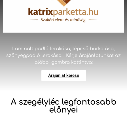
Laminált padló lerakása, lépcső burkolása,
szőnyegpadló lerakása… Kérje árajánlatunkat az
alábbi gombra kattintva:
Árajánlat kérése
A szegélyléc legfontosabb
előnyei