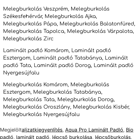
Melegburkolás Veszprém, Melegburkolás
Székesfehérvár, Melegburkolás Ajka,
Melegburkolás Pápa, Melegburkolás Balatonfüred,
Melegburkolás Tapolca, Melegburkolás Várpalota,
Melegburkolás Zirc
Laminált padló Komárom, Laminált padló
Esztergom, Laminált padló Tatabánya, Laminált
padló Tata, Laminált padló Dorog, Laminált padló
Nyergesújfalu
Melegburkolás Komárom, Melegburkolás
Esztergom, Melegburkolás Tatabánya,
Melegburkolás Tata, Melegburkolás Dorog,
Melegburkolás Oroszlány, Melegburkolás Kisbér,
Melegburkolás Nyergesújfalu
Megjelölt
aljzatkiegyenlítés
,
Aqua Pro Laminált Padló
,
Bio
padló
,
laminált padló
,
lépcső burkolása
,
lépcsőburkolás
,