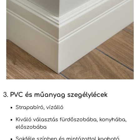
3.
PVC és műanyag szegélylécek
Strapabíró, vízálló
Kiváló választás fürdőszobába, konyhába,
előszobába
Sokféle színben és mintázattal kapható