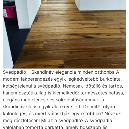
Svédpadló – Skandináv elegancia minden otthonba A
modern lakberendezés egyik legkedveltebb burkolata
kétségtelenül a svédpadló. Nemcsak időtálló és tartós,
hanem esztétikailag is kiemelkedő: természetes hatása,
elegáns megjelenése és sokoldalúsága miatt a
skandináv stílus egyik alapköve lett. De mitől olyan
különleges, és miért választják egyre többen? Nézzük
meg részletesen! Mi az a svédpadló? A svédpadló
valójában tömörfa parketta, amely hosszabb és