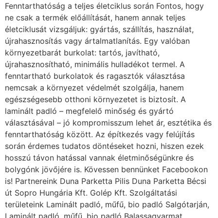
Fenntarthatóság a teljes életciklus során Fontos, hogy
ne csak a termék előállítását, hanem annak teljes
életciklusát vizsgáljuk: gyártás, szállítás, használat,
újrahasznosítás vagy ártalmatlanítás. Egy valóban
környezetbarát burkolat: tartós, javítható,
újrahasznosítható, minimális hulladékot termel. A
fenntartható burkolatok és ragasztók választása
nemcsak a környezet védelmét szolgálja, hanem
egészségesebb otthoni környezetet is biztosít. A
laminált padló – megfelelő minőség és gyártó
választásával – jó kompromisszum lehet ár, esztétika és
fenntarthatóság között. Az építkezés vagy felújítás
során érdemes tudatos döntéseket hozni, hiszen ezek
hosszú távon hatással vannak életminőségünkre és
bolygónk jövőjére is. Kövessen bennünket Facebookon
is! Partnereink Duna Parketta Pilis Duna Parketta Bécsi
út Sopro Hungária Kft. Golép Kft. Szolgáltatási
területeink Laminált padló, műfű, bio padló Salgótarján,
Laminált padló, műfű, bio padló Balassagyarmat,