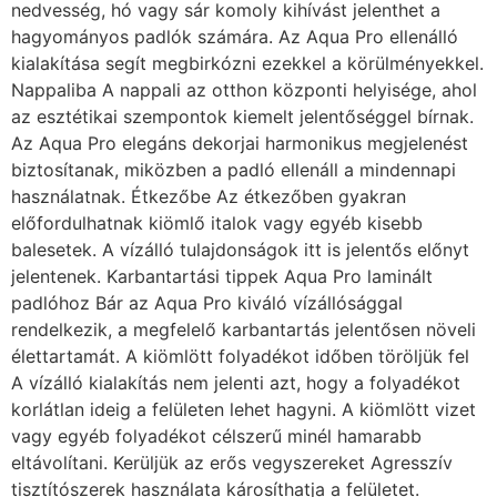
nedvesség, hó vagy sár komoly kihívást jelenthet a
hagyományos padlók számára. Az Aqua Pro ellenálló
kialakítása segít megbirkózni ezekkel a körülményekkel.
Nappaliba A nappali az otthon központi helyisége, ahol
az esztétikai szempontok kiemelt jelentőséggel bírnak.
Az Aqua Pro elegáns dekorjai harmonikus megjelenést
biztosítanak, miközben a padló ellenáll a mindennapi
használatnak. Étkezőbe Az étkezőben gyakran
előfordulhatnak kiömlő italok vagy egyéb kisebb
balesetek. A vízálló tulajdonságok itt is jelentős előnyt
jelentenek. Karbantartási tippek Aqua Pro laminált
padlóhoz Bár az Aqua Pro kiváló vízállósággal
rendelkezik, a megfelelő karbantartás jelentősen növeli
élettartamát. A kiömlött folyadékot időben töröljük fel
A vízálló kialakítás nem jelenti azt, hogy a folyadékot
korlátlan ideig a felületen lehet hagyni. A kiömlött vizet
vagy egyéb folyadékot célszerű minél hamarabb
eltávolítani. Kerüljük az erős vegyszereket Agresszív
tisztítószerek használata károsíthatja a felületet.