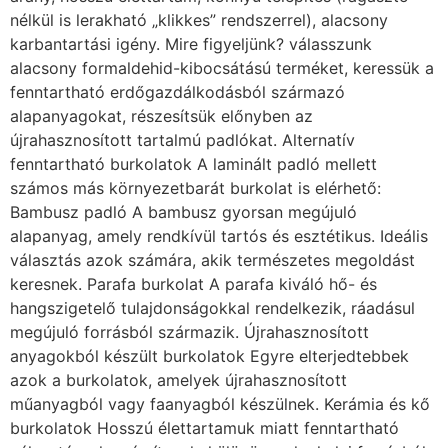
nélkül is lerakható „klikkes” rendszerrel), alacsony
karbantartási igény. Mire figyeljünk? válasszunk
alacsony formaldehid-kibocsátású terméket, keressük a
fenntartható erdőgazdálkodásból származó
alapanyagokat, részesítsük előnyben az
újrahasznosított tartalmú padlókat. Alternatív
fenntartható burkolatok A laminált padló mellett
számos más környezetbarát burkolat is elérhető:
Bambusz padló A bambusz gyorsan megújuló
alapanyag, amely rendkívül tartós és esztétikus. Ideális
választás azok számára, akik természetes megoldást
keresnek. Parafa burkolat A parafa kiváló hő- és
hangszigetelő tulajdonságokkal rendelkezik, ráadásul
megújuló forrásból származik. Újrahasznosított
anyagokból készült burkolatok Egyre elterjedtebbek
azok a burkolatok, amelyek újrahasznosított
műanyagból vagy faanyagból készülnek. Kerámia és kő
burkolatok Hosszú élettartamuk miatt fenntartható