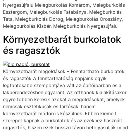
Nyergesújfalu Melegburkolás Komárom, Melegburkolás
Esztergom, Melegburkolás Tatabánya, Melegburkolás
Tata, Melegburkolás Dorog, Melegburkolás Oroszlány,
Melegburkolás Kisbér, Melegburkolás Nyergesújfalu
Környezetbarát burkolatok
és ragasztók
Környezetbarát megoldások – Fenntartható burkolatok
és ragasztók A fenntarthatóság napjaink egyik
legfontosabb szempontjává vált az építőiparban és a
lakberendezésben egyaránt. Az otthonok kialakításakor
egyre többen keresik azokat a megoldásokat, amelyek
nemcsak esztétikusak és tartósak, hanem
környezetbarát módon is készülnek. Ebben kiemelt
szerepet kapnak a burkolatok és az ezekhez használt
ragasztók, hiszen ezek hosszú távon befolyásolják mind