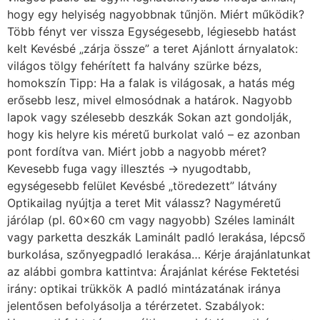
hogy egy helyiség nagyobbnak tűnjön. Miért működik?
Több fényt ver vissza Egységesebb, légiesebb hatást
kelt Kevésbé „zárja össze” a teret Ajánlott árnyalatok:
világos tölgy fehérített fa halvány szürke bézs,
homokszín Tipp: Ha a falak is világosak, a hatás még
erősebb lesz, mivel elmosódnak a határok. Nagyobb
lapok vagy szélesebb deszkák Sokan azt gondolják,
hogy kis helyre kis méretű burkolat való – ez azonban
pont fordítva van. Miért jobb a nagyobb méret?
Kevesebb fuga vagy illesztés → nyugodtabb,
egységesebb felület Kevésbé „töredezett” látvány
Optikailag nyújtja a teret Mit válassz? Nagyméretű
járólap (pl. 60×60 cm vagy nagyobb) Széles laminált
vagy parketta deszkák Laminált padló lerakása, lépcső
burkolása, szőnyegpadló lerakása… Kérje árajánlatunkat
az alábbi gombra kattintva: Árajánlat kérése Fektetési
irány: optikai trükkök A padló mintázatának iránya
jelentősen befolyásolja a térérzetet. Szabályok: