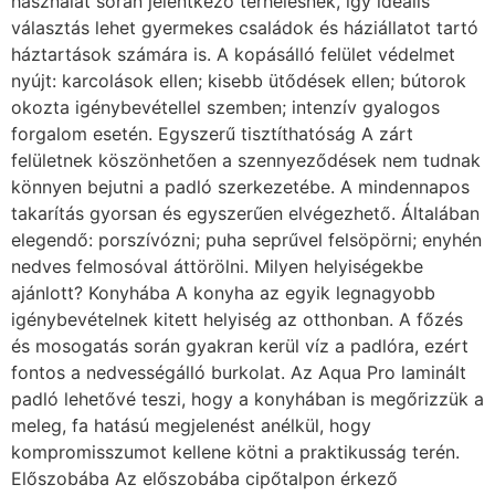
használat során jelentkező terhelésnek, így ideális
választás lehet gyermekes családok és háziállatot tartó
háztartások számára is. A kopásálló felület védelmet
nyújt: karcolások ellen; kisebb ütődések ellen; bútorok
okozta igénybevétellel szemben; intenzív gyalogos
forgalom esetén. Egyszerű tisztíthatóság A zárt
felületnek köszönhetően a szennyeződések nem tudnak
könnyen bejutni a padló szerkezetébe. A mindennapos
takarítás gyorsan és egyszerűen elvégezhető. Általában
elegendő: porszívózni; puha seprűvel felsöpörni; enyhén
nedves felmosóval áttörölni. Milyen helyiségekbe
ajánlott? Konyhába A konyha az egyik legnagyobb
igénybevételnek kitett helyiség az otthonban. A főzés
és mosogatás során gyakran kerül víz a padlóra, ezért
fontos a nedvességálló burkolat. Az Aqua Pro laminált
padló lehetővé teszi, hogy a konyhában is megőrizzük a
meleg, fa hatású megjelenést anélkül, hogy
kompromisszumot kellene kötni a praktikusság terén.
Előszobába Az előszobába cipőtalpon érkező