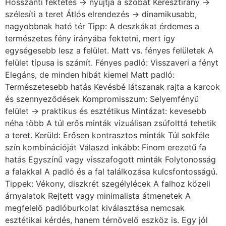
Hosszanti fektetés → nyújtja a szobát Keresztirány →
szélesíti a teret Átlós elrendezés → dinamikusabb,
nagyobbnak ható tér Tipp: A deszkákat érdemes a
természetes fény irányába fektetni, mert így
egységesebb lesz a felület. Matt vs. fényes felületek A
felület típusa is számít. Fényes padló: Visszaveri a fényt
Elegáns, de minden hibát kiemel Matt padló:
Természetesebb hatás Kevésbé látszanak rajta a karcok
és szennyeződések Kompromisszum: Selyemfényű
felület → praktikus és esztétikus Mintázat: kevesebb
néha több A túl erős minták vizuálisan zsúfolttá tehetik
a teret. Kerüld: Erősen kontrasztos minták Túl sokféle
szín kombinációját Válaszd inkább: Finom erezetű fa
hatás Egyszínű vagy visszafogott minták Folytonosság
a falakkal A padló és a fal találkozása kulcsfontosságú.
Tippek: Vékony, diszkrét szegélylécek A falhoz közeli
árnyalatok Rejtett vagy minimalista átmenetek A
megfelelő padlóburkolat kiválasztása nemcsak
esztétikai kérdés, hanem térnövelő eszköz is. Egy jól