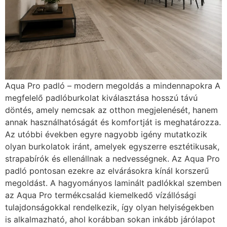
Aqua Pro padló – modern megoldás a mindennapokra A
megfelelő padlóburkolat kiválasztása hosszú távú
döntés, amely nemcsak az otthon megjelenését, hanem
annak használhatóságát és komfortját is meghatározza.
Az utóbbi években egyre nagyobb igény mutatkozik
olyan burkolatok iránt, amelyek egyszerre esztétikusak,
strapabírók és ellenállnak a nedvességnek. Az Aqua Pro
padló pontosan ezekre az elvárásokra kínál korszerű
megoldást. A hagyományos laminált padlókkal szemben
az Aqua Pro termékcsalád kiemelkedő vízállósági
tulajdonságokkal rendelkezik, így olyan helyiségekben
is alkalmazható, ahol korábban sokan inkább járólapot