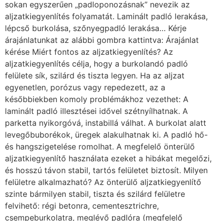
sokan egyszerűen „padloponozásnak” nevezik az
aljzatkiegyenlítés folyamatát. Laminált padló lerakása,
lépcső burkolása, szőnyegpadló lerakása… Kérje
árajánlatunkat az alábbi gombra kattintva: Árajánlat
kérése Miért fontos az aljzatkiegyenlítés? Az
aljzatkiegyenlítés célja, hogy a burkolandó padló
felülete sík, szilárd és tiszta legyen. Ha az aljzat
egyenetlen, porózus vagy repedezett, az a
későbbiekben komoly problémákhoz vezethet: A
laminált padló illesztései idővel szétnyílhatnak. A
parketta nyikorgóvá, instabillá válhat. A burkolat alatt
levegőbuborékok, üregek alakulhatnak ki. A padló hő-
és hangszigetelése romolhat. A megfelelő önterülő
aljzatkiegyenlítő használata ezeket a hibákat megelőzi,
és hosszú távon stabil, tartós felületet biztosít. Milyen
felületre alkalmazható? Az önterülő aljzatkiegyenlítő
szinte bármilyen stabil, tiszta és szilárd felületre
felvihető: régi betonra, cementesztrichre,
csempeburkolatra, meglévő padlóra (megfelelő