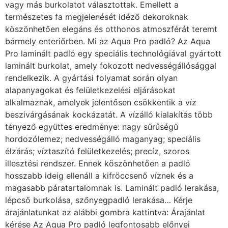
vagy más burkolatot választottak. Emellett a
természetes fa megjelenését idéző dekoroknak
köszönhetően elegáns és otthonos atmoszférát teremt
bármely enteriőrben. Mi az Aqua Pro padló? Az Aqua
Pro laminált padló egy speciális technológiával gyártott
laminált burkolat, amely fokozott nedvességállósággal
rendelkezik. A gyártási folyamat során olyan
alapanyagokat és felületkezelési eljárásokat
alkalmaznak, amelyek jelentősen csökkentik a víz
beszivárgásának kockázatát. A vízálló kialakítás több
tényező együttes eredménye: nagy sűrűségű
hordozólemez; nedvességálló maganyag; speciális
élzárás; víztaszító felületkezelés; precíz, szoros
illesztési rendszer. Ennek köszönhetően a padló
hosszabb ideig ellenáll a kifröccsenő víznek és a
magasabb páratartalomnak is. Laminált padló lerakása,
lépcső burkolása, szőnyegpadló lerakása… Kérje
árajánlatunkat az alábbi gombra kattintva: Árajánlat
kérése Az Aqua Pro padló legfontosabb előnyei