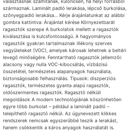
választásnak számítanak, különösen, ha helyi forrásból
származnak. Laminált padló lerakása, lépcső burkolása,
szőnyegpadló lerakása… Kérje árajánlatunkat az alábbi
gombra kattintva: Árajánlat kérése Környezetbarát
ragasztók szerepe A burkolatok mellett a ragasztók
kiválasztása is kulcsfontosságú. A hagyományos
ragasztók gyakran tartalmaznak illékony szerves
vegyületeket (VOC), amelyek károsak lehetnek a beltéri
levegő minőségére. Fenntartható ragasztók jellemzői:
alacsony vagy nulla VOC-kibocsátás, vízbázisú
összetétel, természetes alapanyagok használata,
biztonságosabb felhasználás. Típusok: diszperziós
ragasztók, természetes gyanta alapú ragasztók,
oldószermentes ragasztók. Ragasztó nélküli
megoldások A modern technológiának köszönhetően
egyre több burkolat – például a laminált padló –
telepíthető ragasztó nélkül. Az úgynevezett klikkes
rendszerek nemcsak egyszerűbbé teszik a lerakást,
hanem csökkentik a káros anyagok használatát is.