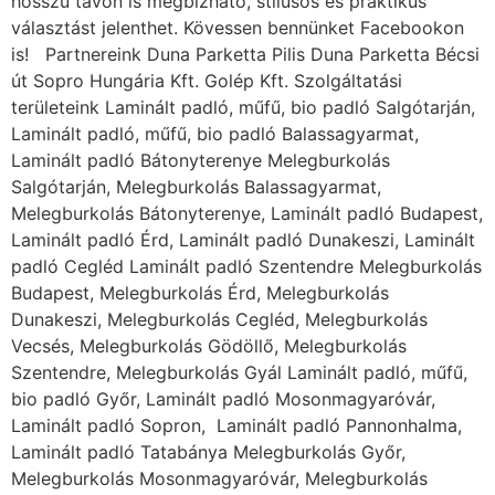
hosszú távon is megbízható, stílusos és praktikus
választást jelenthet. Kövessen bennünket Facebookon
is! Partnereink Duna Parketta Pilis Duna Parketta Bécsi
út Sopro Hungária Kft. Golép Kft. Szolgáltatási
területeink Laminált padló, műfű, bio padló Salgótarján,
Laminált padló, műfű, bio padló Balassagyarmat,
Laminált padló Bátonyterenye Melegburkolás
Salgótarján, Melegburkolás Balassagyarmat,
Melegburkolás Bátonyterenye, Laminált padló Budapest,
Laminált padló Érd, Laminált padló Dunakeszi, Laminált
padló Cegléd Laminált padló Szentendre Melegburkolás
Budapest, Melegburkolás Érd, Melegburkolás
Dunakeszi, Melegburkolás Cegléd, Melegburkolás
Vecsés, Melegburkolás Gödöllő, Melegburkolás
Szentendre, Melegburkolás Gyál Laminált padló, műfű,
bio padló Győr, Laminált padló Mosonmagyaróvár,
Laminált padló Sopron, Laminált padló Pannonhalma,
Laminált padló Tatabánya Melegburkolás Győr,
Melegburkolás Mosonmagyaróvár, Melegburkolás