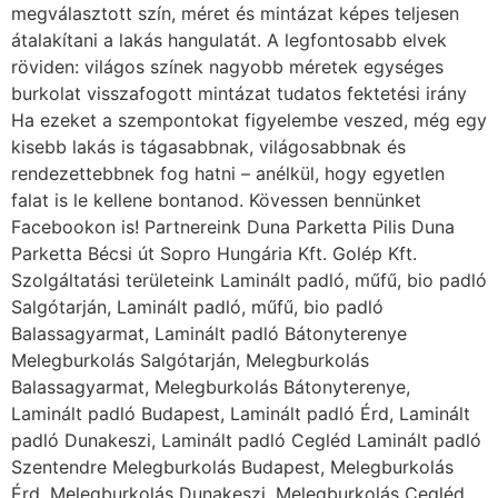
megválasztott szín, méret és mintázat képes teljesen
átalakítani a lakás hangulatát. A legfontosabb elvek
röviden: világos színek nagyobb méretek egységes
burkolat visszafogott mintázat tudatos fektetési irány
Ha ezeket a szempontokat figyelembe veszed, még egy
kisebb lakás is tágasabbnak, világosabbnak és
rendezettebbnek fog hatni – anélkül, hogy egyetlen
falat is le kellene bontanod. Kövessen bennünket
Facebookon is! Partnereink Duna Parketta Pilis Duna
Parketta Bécsi út Sopro Hungária Kft. Golép Kft.
Szolgáltatási területeink Laminált padló, műfű, bio padló
Salgótarján, Laminált padló, műfű, bio padló
Balassagyarmat, Laminált padló Bátonyterenye
Melegburkolás Salgótarján, Melegburkolás
Balassagyarmat, Melegburkolás Bátonyterenye,
Laminált padló Budapest, Laminált padló Érd, Laminált
padló Dunakeszi, Laminált padló Cegléd Laminált padló
Szentendre Melegburkolás Budapest, Melegburkolás
Érd, Melegburkolás Dunakeszi, Melegburkolás Cegléd,