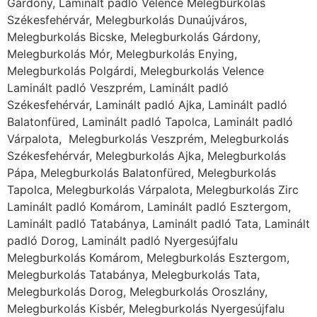
Gárdony, Laminált padló Velence Melegburkolás
Székesfehérvár, Melegburkolás Dunaújváros,
Melegburkolás Bicske, Melegburkolás Gárdony,
Melegburkolás Mór, Melegburkolás Enying,
Melegburkolás Polgárdi, Melegburkolás Velence
Laminált padló Veszprém, Laminált padló
Székesfehérvár, Laminált padló Ajka, Laminált padló
Balatonfüred, Laminált padló Tapolca, Laminált padló
Várpalota, Melegburkolás Veszprém, Melegburkolás
Székesfehérvár, Melegburkolás Ajka, Melegburkolás
Pápa, Melegburkolás Balatonfüred, Melegburkolás
Tapolca, Melegburkolás Várpalota, Melegburkolás Zirc
Laminált padló Komárom, Laminált padló Esztergom,
Laminált padló Tatabánya, Laminált padló Tata, Laminált
padló Dorog, Laminált padló Nyergesújfalu
Melegburkolás Komárom, Melegburkolás Esztergom,
Melegburkolás Tatabánya, Melegburkolás Tata,
Melegburkolás Dorog, Melegburkolás Oroszlány,
Melegburkolás Kisbér, Melegburkolás Nyergesújfalu