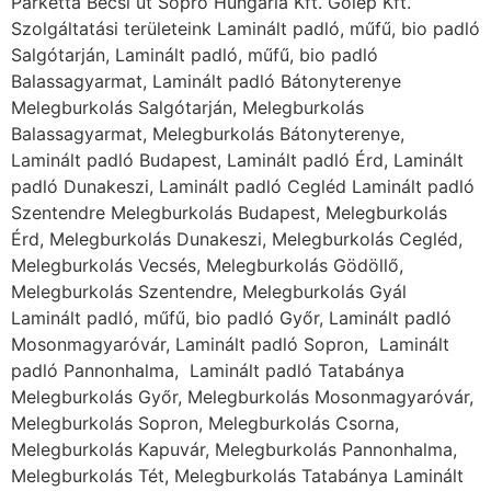
Parketta Bécsi út Sopro Hungária Kft. Golép Kft.
Szolgáltatási területeink Laminált padló, műfű, bio padló
Salgótarján, Laminált padló, műfű, bio padló
Balassagyarmat, Laminált padló Bátonyterenye
Melegburkolás Salgótarján, Melegburkolás
Balassagyarmat, Melegburkolás Bátonyterenye,
Laminált padló Budapest, Laminált padló Érd, Laminált
padló Dunakeszi, Laminált padló Cegléd Laminált padló
Szentendre Melegburkolás Budapest, Melegburkolás
Érd, Melegburkolás Dunakeszi, Melegburkolás Cegléd,
Melegburkolás Vecsés, Melegburkolás Gödöllő,
Melegburkolás Szentendre, Melegburkolás Gyál
Laminált padló, műfű, bio padló Győr, Laminált padló
Mosonmagyaróvár, Laminált padló Sopron, Laminált
padló Pannonhalma, Laminált padló Tatabánya
Melegburkolás Győr, Melegburkolás Mosonmagyaróvár,
Melegburkolás Sopron, Melegburkolás Csorna,
Melegburkolás Kapuvár, Melegburkolás Pannonhalma,
Melegburkolás Tét, Melegburkolás Tatabánya Laminált