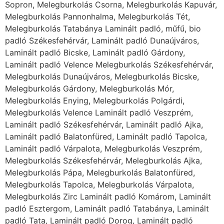
Sopron, Melegburkolás Csorna, Melegburkolás Kapuvár,
Melegburkolás Pannonhalma, Melegburkolás Tét,
Melegburkolás Tatabánya Laminált padló, műfű, bio
padló Székesfehérvár, Laminált padló Dunaújváros,
Laminált padló Bicske, Laminált padló Gárdony,
Laminált padló Velence Melegburkolás Székesfehérvár,
Melegburkolás Dunaújváros, Melegburkolás Bicske,
Melegburkolás Gárdony, Melegburkolás Mór,
Melegburkolás Enying, Melegburkolás Polgárdi,
Melegburkolás Velence Laminált padló Veszprém,
Laminált padló Székesfehérvár, Laminált padló Ajka,
Laminált padló Balatonfüred, Laminált padló Tapolca,
Laminált padló Várpalota, Melegburkolás Veszprém,
Melegburkolás Székesfehérvár, Melegburkolás Ajka,
Melegburkolás Pápa, Melegburkolás Balatonfüred,
Melegburkolás Tapolca, Melegburkolás Várpalota,
Melegburkolás Zirc Laminált padló Komárom, Laminált
padló Esztergom, Laminált padló Tatabánya, Laminált
padló Tata, Laminált padló Dorog, Laminált padló