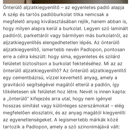
Önterülő aljzatkiegyenlítő – az egyenletes padló alapja
A szép és tartós padlóburkolat titka nemcsak a
megfelelő anyag kiválasztásában rejlik, hanem abban is,
hogy milyen alapra kerül a burkolat. Legyen szó laminált
padlóról, parkettáról vagy bármilyen más burkolatról, az
aljzatkiegyenlítés elengedhetetlen lépés. Az önterülő
aljzatkiegyenlítő, ismertebb nevén Padlopon, pontosan
erre a célra készült: hogy sima, egyenletes és szilárd
felületet biztosítson a burkolat fektetéséhez. Mi az az
önterülő aljzatkiegyenlítő? Az önterülő aljzatkiegyenlítő
egy cementbázisú, vízzel keverhető anyag, amely a
gravitáció segítségével magától elterül a padlón, így
tökéletesen sík felületet hoz létre. Nevét is innen kapta:
a „önterülő” kifejezés arra utal, hogy nem igényel
hosszas simítást vagy különleges szerszámokat – elég
megfelelően eloszlatni, és az anyag magától kiegyenlíti
az egyenetlenségeket. A legismertebb márkák közé
tartozik a Padlopon, amely a szó szinonimájává vált: