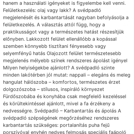
hanem a használati igényeket is figyelembe kell venni.
Felületkezelés: olaj vagy lakk? A svédpadló
megjelenését és karbantartását nagyban befolyásolja a
felületkezelés. A választás attól függ, hogy a
praktikusságot vagy a természetes hatást részesítjük
előnyben. Lakkozott felület ellenállóbb a kopással
szemben könnyebb tisztítani fényesebb vagy
selyemfényű hatás Olajozott felület természetesebb
megjelenés mélyebb színek rendszeres ápolást igényel
Milyen helyiségekbe ajánlott? A svédpadló szinte
minden lakótérben jól mutat: nappali – elegáns és meleg
hangulat hálószoba – komfortos, természetes érzet
dolgozószoba – stílusos, inspiráló környezet
Fürdőszobába és konyhába csak megfelelő kezeléssel
és körültekintéssel ajánlott, mivel a fa érzékeny a
nedvességre. Svédpadló – Karbantartás és ápolás A
svédpadló szépségének megőrzéséhez rendszeres
karbantartás szükséges: portalanítás puha fejű
porszívóval enyhén nedves felmosás speciális faápoló