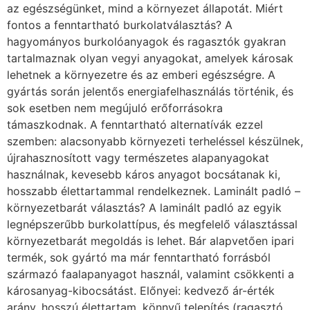
az egészségünket, mind a környezet állapotát. Miért
fontos a fenntartható burkolatválasztás? A
hagyományos burkolóanyagok és ragasztók gyakran
tartalmaznak olyan vegyi anyagokat, amelyek károsak
lehetnek a környezetre és az emberi egészségre. A
gyártás során jelentős energiafelhasználás történik, és
sok esetben nem megújuló erőforrásokra
támaszkodnak. A fenntartható alternatívák ezzel
szemben: alacsonyabb környezeti terheléssel készülnek,
újrahasznosított vagy természetes alapanyagokat
használnak, kevesebb káros anyagot bocsátanak ki,
hosszabb élettartammal rendelkeznek. Laminált padló –
környezetbarát választás? A laminált padló az egyik
legnépszerűbb burkolattípus, és megfelelő választással
környezetbarát megoldás is lehet. Bár alapvetően ipari
termék, sok gyártó ma már fenntartható forrásból
származó faalapanyagot használ, valamint csökkenti a
károsanyag-kibocsátást. Előnyei: kedvező ár-érték
arány, hosszú élettartam, könnyű telepítés (ragasztó