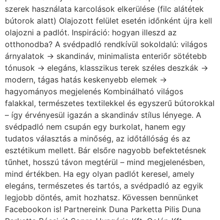
szerek használata karcolások elkerülése (filc alátétek
bútorok alatt) Olajozott felület esetén időnként újra kell
olajozni a padlót. Inspiráció: hogyan illeszd az
otthonodba? A svédpadló rendkívül sokoldalú: világos
árnyalatok → skandináv, minimalista enteriőr sötétebb
tónusok → elegáns, klasszikus terek széles deszkák →
modern, tágas hatás keskenyebb elemek →
hagyományos megjelenés Kombinálható világos
falakkal, természetes textilekkel és egyszerű bútorokkal
– így érvényesül igazán a skandináv stílus lényege. A
svédpadló nem csupán egy burkolat, hanem egy
tudatos választás a minőség, az időtállóság és az
esztétikum mellett. Bár elsőre nagyobb befektetésnek
tűnhet, hosszú távon megtérül – mind megjelenésben,
mind értékben. Ha egy olyan padlót keresel, amely
elegáns, természetes és tartós, a svédpadló az egyik
legjobb döntés, amit hozhatsz. Kövessen bennünket
Facebookon is! Partnereink Duna Parketta Pilis Duna