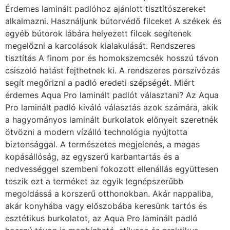
Érdemes laminált padlóhoz ajánlott tisztítószereket
alkalmazni. Használjunk bútorvédő filceket A székek és
egyéb bútorok lábára helyezett filcek segítenek
megelőzni a karcolások kialakulását. Rendszeres
tisztítás A finom por és homokszemcsék hosszú távon
csiszoló hatást fejthetnek ki. A rendszeres porszívózás
segít megőrizni a padló eredeti szépségét. Miért
érdemes Aqua Pro laminált padlót választani? Az Aqua
Pro laminált padló kiváló választás azok számára, akik
a hagyományos laminált burkolatok előnyeit szeretnék
ötvözni a modern vízálló technológia nyújtotta
biztonsággal. A természetes megjelenés, a magas
kopásállóság, az egyszerű karbantartás és a
nedvességgel szembeni fokozott ellenállás együttesen
teszik ezt a terméket az egyik legnépszerűbb
megoldássá a korszerű otthonokban. Akár nappaliba,
akár konyhába vagy előszobába keresünk tartós és
esztétikus burkolatot, az Aqua Pro laminált padló