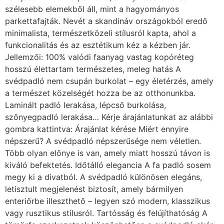
szélesebb elemekből áll, mint a hagyományos
parkettafajták. Nevét a skandináv országokból eredő
minimalista, természetközeli stílusról kapta, ahol a
funkcionalitás és az esztétikum kéz a kézben jár.
Jellemzői: 100% valódi faanyag vastag kopóréteg
hosszú élettartam természetes, meleg hatás A
svédpadló nem csupán burkolat – egy életérzés, amely
a természet közelségét hozza be az otthonunkba.
Laminált padló lerakása, lépcső burkolása,
szőnyegpadló lerakása… Kérje árajánlatunkat az alábbi
gombra kattintva: Árajánlat kérése Miért ennyire
népszerű? A svédpadló népszerűsége nem véletlen.
Több olyan előnye is van, amely miatt hosszú távon is
kiváló befektetés. Időtálló elegancia A fa padló sosem
megy ki a divatból. A svédpadló különösen elegáns,
letisztult megjelenést biztosít, amely bármilyen
enteriőrbe illeszthető – legyen szó modern, klasszikus
vagy rusztikus stílusról. Tartósság és felújíthatóság A