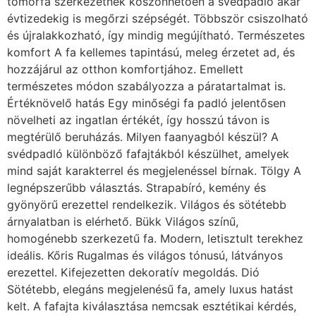
tömörfa szerkezetnek köszönhetően a svédpadló akár
évtizedekig is megőrzi szépségét. Többször csiszolható
és újralakkozható, így mindig megújítható. Természetes
komfort A fa kellemes tapintású, meleg érzetet ad, és
hozzájárul az otthon komfortjához. Emellett
természetes módon szabályozza a páratartalmat is.
Értéknövelő hatás Egy minőségi fa padló jelentősen
növelheti az ingatlan értékét, így hosszú távon is
megtérülő beruházás. Milyen faanyagból készül? A
svédpadló különböző fafajtákból készülhet, amelyek
mind saját karakterrel és megjelenéssel bírnak. Tölgy A
legnépszerűbb választás. Strapabíró, kemény és
gyönyörű erezettel rendelkezik. Világos és sötétebb
árnyalatban is elérhető. Bükk Világos színű,
homogénebb szerkezetű fa. Modern, letisztult terekhez
ideális. Kőris Rugalmas és világos tónusú, látványos
erezettel. Kifejezetten dekoratív megoldás. Dió
Sötétebb, elegáns megjelenésű fa, amely luxus hatást
kelt. A fafajta kiválasztása nemcsak esztétikai kérdés,