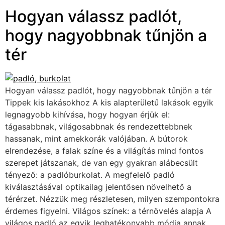
Hogyan válassz padlót,
hogy nagyobbnak tűnjön a
tér
Hogyan válassz padlót, hogy nagyobbnak tűnjön a tér
Tippek kis lakásokhoz A kis alapterületű lakások egyik
legnagyobb kihívása, hogy hogyan érjük el:
tágasabbnak, világosabbnak és rendezettebbnek
hassanak, mint amekkorák valójában. A bútorok
elrendezése, a falak színe és a világítás mind fontos
szerepet játszanak, de van egy gyakran alábecsült
tényező: a padlóburkolat. A megfelelő padló
kiválasztásával optikailag jelentősen növelhető a
térérzet. Nézzük meg részletesen, milyen szempontokra
érdemes figyelni. Világos színek: a térnövelés alapja A
világos padló az egyik leghatékonyabb módja annak,