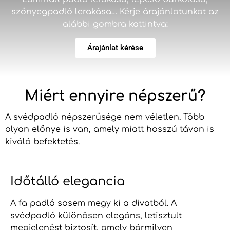
szőnyegpadló lerakása… Kérje árajánlatunkat az
alábbi gombra kattintva:
Árajánlat kérése
Miért ennyire népszerű?
A svédpadló népszerűsége nem véletlen. Több
olyan előnye is van, amely miatt hosszú távon is
kiváló befektetés.
Időtálló elegancia
A fa padló sosem megy ki a divatból. A
svédpadló különösen elegáns, letisztult
megjelenést biztosít, amely bármilyen