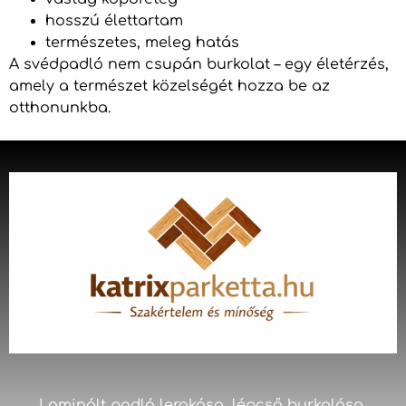
hosszú élettartam
természetes, meleg hatás
A svédpadló nem csupán burkolat – egy életérzés,
amely a természet közelségét hozza be az
otthonunkba.
Laminált padló lerakása, lépcső burkolása,