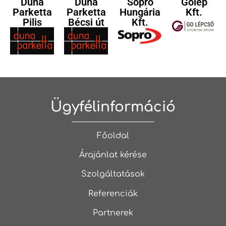
Duna
Duna
Sopro
Golép
Parketta
Parketta
Hungária
Kft.
Pilis
Bécsi út
Kft.
Ügyfélinformáció
Főoldal
Árajánlat kérése
Szolgáltatások
Referenciák
Partnerek