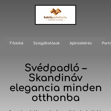
Főoldal
Szolgáltatások
Ajánlatkérés
Part
Svédpadló –
Skandináv
elegancia minden
otthonba