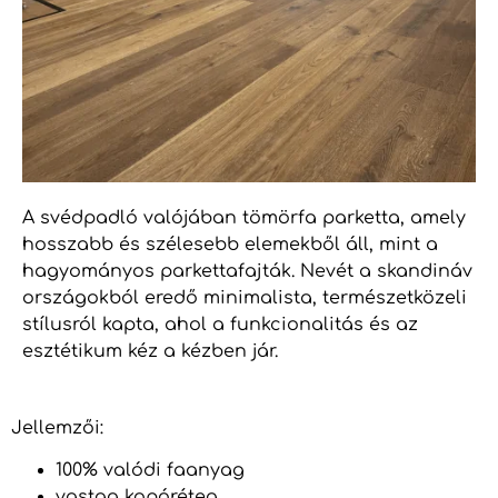
A svédpadló valójában tömörfa parketta, amely
hosszabb és szélesebb elemekből áll, mint a
hagyományos parkettafajták. Nevét a skandináv
országokból eredő minimalista, természetközeli
stílusról kapta, ahol a funkcionalitás és az
esztétikum kéz a kézben jár.
Jellemzői:
100% valódi faanyag
vastag kopóréteg