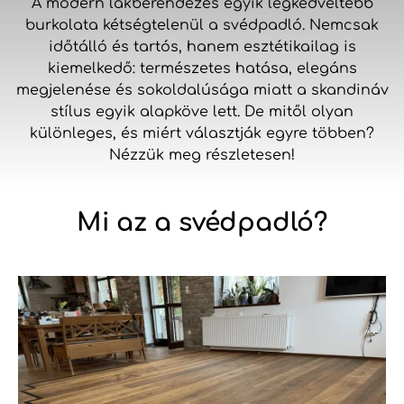
A modern lakberendezés egyik legkedveltebb
burkolata kétségtelenül a svédpadló. Nemcsak
időtálló és tartós, hanem esztétikailag is
kiemelkedő: természetes hatása, elegáns
megjelenése és sokoldalúsága miatt a skandináv
stílus egyik alapköve lett. De mitől olyan
különleges, és miért választják egyre többen?
Nézzük meg részletesen!
Mi az a svédpadló?