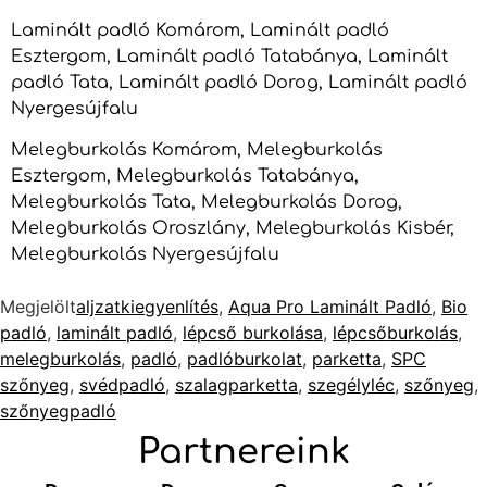
Laminált padló Komárom, Laminált padló
Esztergom, Laminált padló Tatabánya, Laminált
padló Tata, Laminált padló Dorog, Laminált padló
Nyergesújfalu
Melegburkolás Komárom, Melegburkolás
Esztergom, Melegburkolás Tatabánya,
Melegburkolás Tata, Melegburkolás Dorog,
Melegburkolás Oroszlány, Melegburkolás Kisbér,
Melegburkolás Nyergesújfalu
Megjelölt
aljzatkiegyenlítés
,
Aqua Pro Laminált Padló
,
Bio
padló
,
laminált padló
,
lépcső burkolása
,
lépcsőburkolás
,
melegburkolás
,
padló
,
padlóburkolat
,
parketta
,
SPC
szőnyeg
,
svédpadló
,
szalagparketta
,
szegélyléc
,
szőnyeg
,
szőnyegpadló
Partnereink