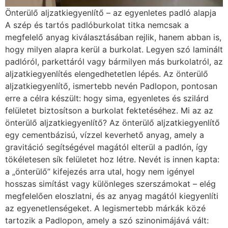
Önterülő aljzatkiegyenlítő – az egyenletes padló alapja
A szép és tartós padlóburkolat titka nemcsak a
megfelelő anyag kiválasztásában rejlik, hanem abban is,
hogy milyen alapra kerül a burkolat. Legyen szó laminált
padlóról, parkettáról vagy bármilyen más burkolatról, az
aljzatkiegyenlítés elengedhetetlen lépés. Az önterülő
aljzatkiegyenlítő, ismertebb nevén Padlopon, pontosan
erre a célra készült: hogy sima, egyenletes és szilárd
felületet biztosítson a burkolat fektetéséhez. Mi az az
önterülő aljzatkiegyenlítő? Az önterülő aljzatkiegyenlítő
egy cementbázisú, vízzel keverhető anyag, amely a
gravitáció segítségével magától elterül a padlón, így
tökéletesen sík felületet hoz létre. Nevét is innen kapta:
a „önterülő” kifejezés arra utal, hogy nem igényel
hosszas simítást vagy különleges szerszámokat – elég
megfelelően eloszlatni, és az anyag magától kiegyenlíti
az egyenetlenségeket. A legismertebb márkák közé
tartozik a Padlopon, amely a szó szinonimájává vált: