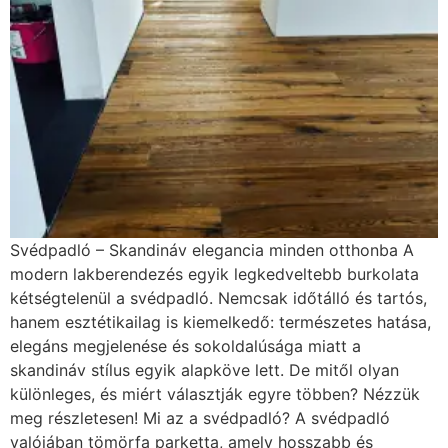
Svédpadló – Skandináv elegancia minden otthonba A
modern lakberendezés egyik legkedveltebb burkolata
kétségtelenül a svédpadló. Nemcsak időtálló és tartós,
hanem esztétikailag is kiemelkedő: természetes hatása,
elegáns megjelenése és sokoldalúsága miatt a
skandináv stílus egyik alapköve lett. De mitől olyan
különleges, és miért választják egyre többen? Nézzük
meg részletesen! Mi az a svédpadló? A svédpadló
valójában tömörfa parketta, amely hosszabb és