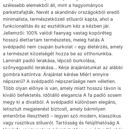
szélesebb elemekből áll, mint a hagyományos
parkettafajták. Nevét a skandináv országokból eredő
minimalista, természetközeli stílusról kapta, ahol a
funkcionalitás és az esztétikum kéz a kézben jár.
Jellemzői: 100% valódi faanyag vastag kopóréteg
hosszú élettartam természetes, meleg hatás A
svédpadló nem csupán burkolat – egy életérzés, amely
a természet közelségét hozza be az otthonunkba.
Laminált padló lerakása, lépcső burkolása,
szőnyegpadló lerakása… Kérje árajánlatunkat az alábbi
gombra kattintva: Árajánlat kérése Miért ennyire
népszerű? A svédpadló népszerűsége nem véletlen.
Több olyan előnye is van, amely miatt hosszú távon is
kiváló befektetés. Időtálló elegancia A fa padló sosem
megy ki a divatból. A svédpadló különösen elegáns,
letisztult megjelenést biztosít, amely bármilyen
enteriőrbe illeszthető – legyen szó modern, klasszikus
vagy rusztikus stílusról. Tartósság és felújíthatóság A