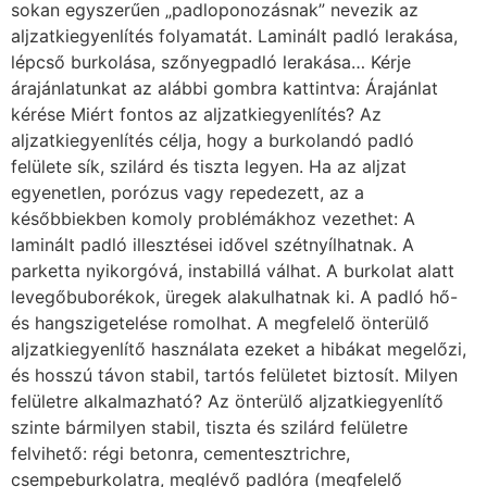
sokan egyszerűen „padloponozásnak” nevezik az
aljzatkiegyenlítés folyamatát. Laminált padló lerakása,
lépcső burkolása, szőnyegpadló lerakása… Kérje
árajánlatunkat az alábbi gombra kattintva: Árajánlat
kérése Miért fontos az aljzatkiegyenlítés? Az
aljzatkiegyenlítés célja, hogy a burkolandó padló
felülete sík, szilárd és tiszta legyen. Ha az aljzat
egyenetlen, porózus vagy repedezett, az a
későbbiekben komoly problémákhoz vezethet: A
laminált padló illesztései idővel szétnyílhatnak. A
parketta nyikorgóvá, instabillá válhat. A burkolat alatt
levegőbuborékok, üregek alakulhatnak ki. A padló hő-
és hangszigetelése romolhat. A megfelelő önterülő
aljzatkiegyenlítő használata ezeket a hibákat megelőzi,
és hosszú távon stabil, tartós felületet biztosít. Milyen
felületre alkalmazható? Az önterülő aljzatkiegyenlítő
szinte bármilyen stabil, tiszta és szilárd felületre
felvihető: régi betonra, cementesztrichre,
csempeburkolatra, meglévő padlóra (megfelelő