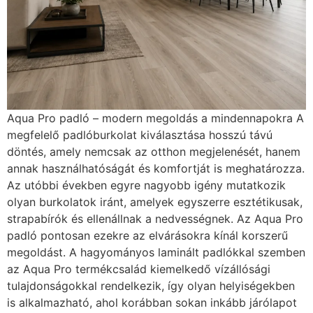
Aqua Pro padló – modern megoldás a mindennapokra A
megfelelő padlóburkolat kiválasztása hosszú távú
döntés, amely nemcsak az otthon megjelenését, hanem
annak használhatóságát és komfortját is meghatározza.
Az utóbbi években egyre nagyobb igény mutatkozik
olyan burkolatok iránt, amelyek egyszerre esztétikusak,
strapabírók és ellenállnak a nedvességnek. Az Aqua Pro
padló pontosan ezekre az elvárásokra kínál korszerű
megoldást. A hagyományos laminált padlókkal szemben
az Aqua Pro termékcsalád kiemelkedő vízállósági
tulajdonságokkal rendelkezik, így olyan helyiségekben
is alkalmazható, ahol korábban sokan inkább járólapot