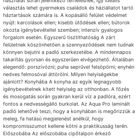
használat során jelentkező terhelésnek, így ideális
választás lehet gyermekes családok és háziállatot tartó
háztartások számára is. A kopásálló felület védelmet
nyújt: karcolások ellen; kisebb ütődések ellen; bútorok
okozta igénybevétellel szemben; intenzív gyalogos
forgalom esetén. Egyszerű tisztíthatóság A zárt
felületnek köszönhetően a szennyeződések nem tudnak
könnyen bejutni a padló szerkezetébe. A mindennapos
takarítás gyorsan és egyszerűen elvégezhető. Általában
elegendő: porszívózni; puha seprűvel felsöpörni; enyhén
nedves felmosóval áttörölni. Milyen helyiségekbe
ajánlott? Konyhába A konyha az egyik legnagyobb
igénybevételnek kitett helyiség az otthonban. A főzés
és mosogatás során gyakran kerül víz a padlóra, ezért
fontos a nedvességálló burkolat. Az Aqua Pro laminált
padló lehetővé teszi, hogy a konyhában is megőrizzük a
meleg, fa hatású megjelenést anélkül, hogy
kompromisszumot kellene kötni a praktikusság terén.
Előszobába Az előszobába cipőtalpon érkező