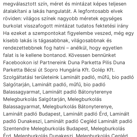
megválasztott szín, méret és mintázat képes teljesen
átalakítani a lakás hangulatát. A legfontosabb elvek
röviden: világos színek nagyobb méretek egységes
burkolat visszafogott mintázat tudatos fektetési irány
Ha ezeket a szempontokat figyelembe veszed, még egy
kisebb lakás is tágasabbnak, világosabbnak és
rendezettebbnek fog hatni – anélkül, hogy egyetlen
falat is le kellene bontanod. Kövessen bennünket
Facebookon is! Partnereink Duna Parketta Pilis Duna
Parketta Bécsi út Sopro Hungária Kft. Golép Kft.
Szolgáltatási területeink Laminált padló, műfű, bio padló
Salgótarján, Laminált padló, műfű, bio padló
Balassagyarmat, Laminált padló Bátonyterenye
Melegburkolás Salgótarján, Melegburkolás
Balassagyarmat, Melegburkolás Bátonyterenye,
Laminált padló Budapest, Laminált padló Érd, Laminált
padló Dunakeszi, Laminált padló Cegléd Laminált padló
Szentendre Melegburkolás Budapest, Melegburkolás
Érd, Melegburkolás Dunakeszi, Melegburkolás Cegléd,