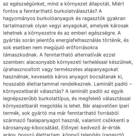
az egészségünket, mind a környezet állapotát. Miért
fontos a fenntartható burkolatválasztás? A
hagyományos burkolóanyagok és ragasztók gyakran
tartalmaznak olyan vegyi anyagokat, amelyek károsak
lehetnek a környezetre és az emberi egészségre. A
gyártás során jelentős energiafelhasználás történik, és
sok esetben nem megújuló erőforrásokra
támaszkodnak. A fenntartható alternatívák ezzel
szemben: alacsonyabb környezeti terheléssel készülnek,
újrahasznosított vagy természetes alapanyagokat
használnak, kevesebb káros anyagot bocsátanak ki,
hosszabb élettartammal rendelkeznek. Laminált padló –
környezetbarát választás? A laminált padló az egyik
legnépszerűbb burkolattípus, és megfelelő választással
környezetbarát megoldás is lehet. Bár alapvetően ipari
termék, sok gyártó ma már fenntartható forrásból
származó faalapanyagot használ, valamint csökkenti a
károsanyag-kibocsátást. Előnyei: kedvező ár-érték
arány, hosszú élettartam, könnyű telepítés (ragasztó