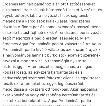
Érdemes laminált padlóhoz ajánlott tisztítószereket
alkalmazni. Használjunk bútorvédő filceket A székek és
egyéb bútorok lábára helyezett filcek segítenek
megelőzni a karcolások kialakulását. Rendszeres
tisztítás A finom por és homokszemcsék hosszú távon
csiszoló hatást fejthetnek ki. A rendszeres porszívózás
segít megőrizni a padló eredeti szépségét. Miért
érdemes Aqua Pro laminált padlót választani? Az Aqua
Pro laminált padló kiváló választás azok számára, akik
a hagyományos laminált burkolatok előnyeit szeretnék
ötvözni a modern vízálló technológia nyújtotta
biztonsággal. A természetes megjelenés, a magas
kopásállóság, az egyszerű karbantartás és a
nedvességgel szembeni fokozott ellenállás együttesen
teszik ezt a terméket az egyik legnépszerűbb
megoldássá a korszerű otthonokban. Akár nappaliba,
akár konyhába vagy előszobába keresünk tartós és
esztétikus burkolatot, az Aqua Pro laminált padló