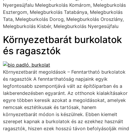
Nyergesújfalu Melegburkolás Komárom, Melegburkolás
Esztergom, Melegburkolás Tatabánya, Melegburkolás
Tata, Melegburkolás Dorog, Melegburkolás Oroszlány,
Melegburkolás Kisbér, Melegburkolás Nyergesújfalu
Környezetbarát burkolatok
és ragasztók
Környezetbarát megoldások – Fenntartható burkolatok
és ragasztók A fenntarthatóság napjaink egyik
legfontosabb szempontjává vált az építőiparban és a
lakberendezésben egyaránt. Az otthonok kialakításakor
egyre többen keresik azokat a megoldásokat, amelyek
nemcsak esztétikusak és tartósak, hanem
környezetbarát módon is készülnek. Ebben kiemelt
szerepet kapnak a burkolatok és az ezekhez használt
ragasztók, hiszen ezek hosszú távon befolyásolják mind