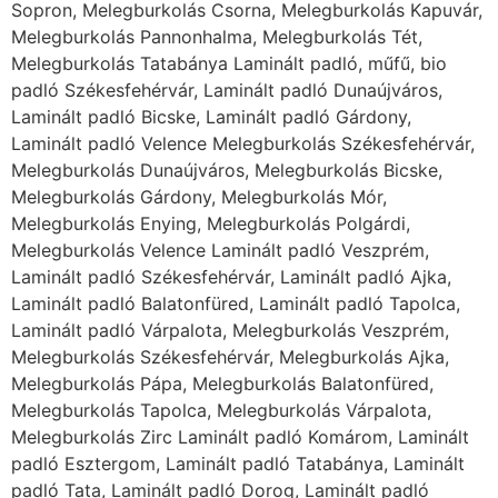
Sopron, Melegburkolás Csorna, Melegburkolás Kapuvár,
Melegburkolás Pannonhalma, Melegburkolás Tét,
Melegburkolás Tatabánya Laminált padló, műfű, bio
padló Székesfehérvár, Laminált padló Dunaújváros,
Laminált padló Bicske, Laminált padló Gárdony,
Laminált padló Velence Melegburkolás Székesfehérvár,
Melegburkolás Dunaújváros, Melegburkolás Bicske,
Melegburkolás Gárdony, Melegburkolás Mór,
Melegburkolás Enying, Melegburkolás Polgárdi,
Melegburkolás Velence Laminált padló Veszprém,
Laminált padló Székesfehérvár, Laminált padló Ajka,
Laminált padló Balatonfüred, Laminált padló Tapolca,
Laminált padló Várpalota, Melegburkolás Veszprém,
Melegburkolás Székesfehérvár, Melegburkolás Ajka,
Melegburkolás Pápa, Melegburkolás Balatonfüred,
Melegburkolás Tapolca, Melegburkolás Várpalota,
Melegburkolás Zirc Laminált padló Komárom, Laminált
padló Esztergom, Laminált padló Tatabánya, Laminált
padló Tata, Laminált padló Dorog, Laminált padló