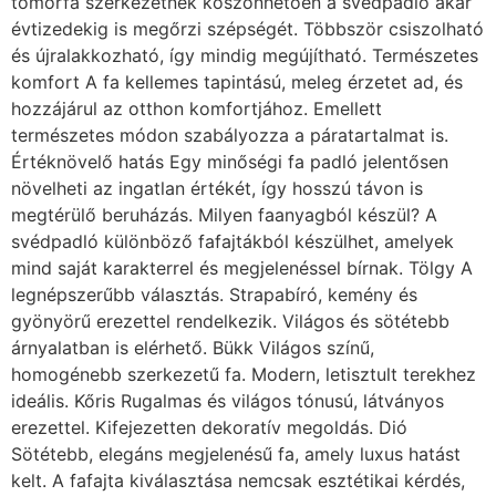
tömörfa szerkezetnek köszönhetően a svédpadló akár
évtizedekig is megőrzi szépségét. Többször csiszolható
és újralakkozható, így mindig megújítható. Természetes
komfort A fa kellemes tapintású, meleg érzetet ad, és
hozzájárul az otthon komfortjához. Emellett
természetes módon szabályozza a páratartalmat is.
Értéknövelő hatás Egy minőségi fa padló jelentősen
növelheti az ingatlan értékét, így hosszú távon is
megtérülő beruházás. Milyen faanyagból készül? A
svédpadló különböző fafajtákból készülhet, amelyek
mind saját karakterrel és megjelenéssel bírnak. Tölgy A
legnépszerűbb választás. Strapabíró, kemény és
gyönyörű erezettel rendelkezik. Világos és sötétebb
árnyalatban is elérhető. Bükk Világos színű,
homogénebb szerkezetű fa. Modern, letisztult terekhez
ideális. Kőris Rugalmas és világos tónusú, látványos
erezettel. Kifejezetten dekoratív megoldás. Dió
Sötétebb, elegáns megjelenésű fa, amely luxus hatást
kelt. A fafajta kiválasztása nemcsak esztétikai kérdés,