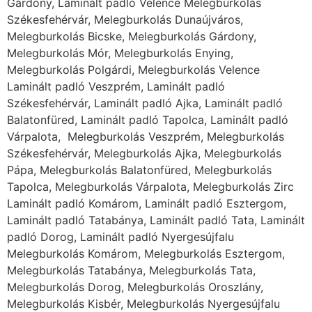
Gárdony, Laminált padló Velence Melegburkolás
Székesfehérvár, Melegburkolás Dunaújváros,
Melegburkolás Bicske, Melegburkolás Gárdony,
Melegburkolás Mór, Melegburkolás Enying,
Melegburkolás Polgárdi, Melegburkolás Velence
Laminált padló Veszprém, Laminált padló
Székesfehérvár, Laminált padló Ajka, Laminált padló
Balatonfüred, Laminált padló Tapolca, Laminált padló
Várpalota, Melegburkolás Veszprém, Melegburkolás
Székesfehérvár, Melegburkolás Ajka, Melegburkolás
Pápa, Melegburkolás Balatonfüred, Melegburkolás
Tapolca, Melegburkolás Várpalota, Melegburkolás Zirc
Laminált padló Komárom, Laminált padló Esztergom,
Laminált padló Tatabánya, Laminált padló Tata, Laminált
padló Dorog, Laminált padló Nyergesújfalu
Melegburkolás Komárom, Melegburkolás Esztergom,
Melegburkolás Tatabánya, Melegburkolás Tata,
Melegburkolás Dorog, Melegburkolás Oroszlány,
Melegburkolás Kisbér, Melegburkolás Nyergesújfalu