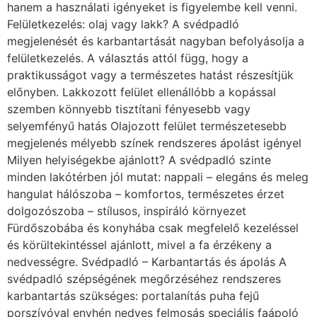
hanem a használati igényeket is figyelembe kell venni.
Felületkezelés: olaj vagy lakk? A svédpadló
megjelenését és karbantartását nagyban befolyásolja a
felületkezelés. A választás attól függ, hogy a
praktikusságot vagy a természetes hatást részesítjük
előnyben. Lakkozott felület ellenállóbb a kopással
szemben könnyebb tisztítani fényesebb vagy
selyemfényű hatás Olajozott felület természetesebb
megjelenés mélyebb színek rendszeres ápolást igényel
Milyen helyiségekbe ajánlott? A svédpadló szinte
minden lakótérben jól mutat: nappali – elegáns és meleg
hangulat hálószoba – komfortos, természetes érzet
dolgozószoba – stílusos, inspiráló környezet
Fürdőszobába és konyhába csak megfelelő kezeléssel
és körültekintéssel ajánlott, mivel a fa érzékeny a
nedvességre. Svédpadló – Karbantartás és ápolás A
svédpadló szépségének megőrzéséhez rendszeres
karbantartás szükséges: portalanítás puha fejű
porszívóval enyhén nedves felmosás speciális faápoló