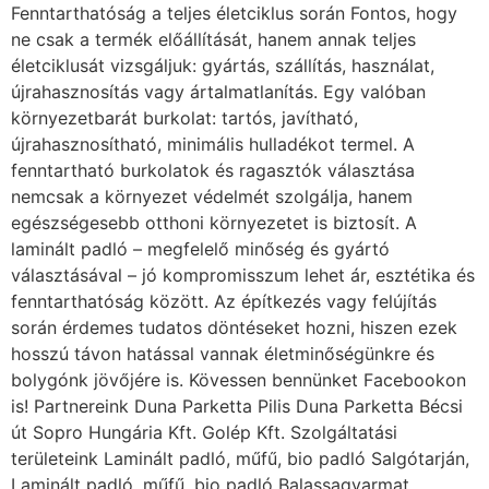
Fenntarthatóság a teljes életciklus során Fontos, hogy
ne csak a termék előállítását, hanem annak teljes
életciklusát vizsgáljuk: gyártás, szállítás, használat,
újrahasznosítás vagy ártalmatlanítás. Egy valóban
környezetbarát burkolat: tartós, javítható,
újrahasznosítható, minimális hulladékot termel. A
fenntartható burkolatok és ragasztók választása
nemcsak a környezet védelmét szolgálja, hanem
egészségesebb otthoni környezetet is biztosít. A
laminált padló – megfelelő minőség és gyártó
választásával – jó kompromisszum lehet ár, esztétika és
fenntarthatóság között. Az építkezés vagy felújítás
során érdemes tudatos döntéseket hozni, hiszen ezek
hosszú távon hatással vannak életminőségünkre és
bolygónk jövőjére is. Kövessen bennünket Facebookon
is! Partnereink Duna Parketta Pilis Duna Parketta Bécsi
út Sopro Hungária Kft. Golép Kft. Szolgáltatási
területeink Laminált padló, műfű, bio padló Salgótarján,
Laminált padló, műfű, bio padló Balassagyarmat,