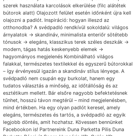
szerek használata karcolások elkerülése (filc alátétek
bútorok alatt) Olajozott felület esetén időnként újra kell
olajozni a padlót. Inspiráció: hogyan illeszd az
otthonodba? A svédpadló rendkívül sokoldalú: világos
árnyalatok → skandináv, minimalista enteriőr sötétebb
tónusok → elegáns, klasszikus terek széles deszkák →
modern, tágas hatás keskenyebb elemek →
hagyományos megjelenés Kombinálható világos
falakkal, természetes textilekkel és egyszerű bútorokkal
– így érvényesül igazán a skandináv stílus lényege. A
svédpadló nem csupán egy burkolat, hanem egy
tudatos választás a minőség, az időtállóság és az
esztétikum mellett. Bár elsőre nagyobb befektetésnek
tűnhet, hosszú távon megtérül – mind megjelenésben,
mind értékben. Ha egy olyan padlót keresel, amely
elegáns, természetes és tartós, a svédpadló az egyik
legjobb döntés, amit hozhatsz. Kövessen bennünket
Facebookon is! Partnereink Duna Parketta Pilis Duna