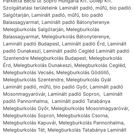
Parketta Bécsi út Sopro Hungária Kft. Golép Kft.
Szolgáltatási területeink Laminált padló, műfű, bio padló
Salgótarján, Laminált padló, műfű, bio padló
Balassagyarmat, Laminált padló Bátonyterenye
Melegburkolás Salgótarján, Melegburkolás
Balassagyarmat, Melegburkolás Bátonyterenye,
Laminált padló Budapest, Laminált padló Érd, Laminált
padló Dunakeszi, Laminált padló Cegléd Laminált padló
Szentendre Melegburkolás Budapest, Melegburkolás
Érd, Melegburkolás Dunakeszi, Melegburkolás Cegléd,
Melegburkolás Vecsés, Melegburkolás Gödöllő,
Melegburkolás Szentendre, Melegburkolás Gyál
Laminált padló, műfű, bio padló Győr, Laminált padló
Mosonmagyaróvár, Laminált padló Sopron, Laminált
padló Pannonhalma, Laminált padló Tatabánya
Melegburkolás Győr, Melegburkolás Mosonmagyaróvár,
Melegburkolás Sopron, Melegburkolás Csorna,
Melegburkolás Kapuvár, Melegburkolás Pannonhalma,
Melegburkolás Tét, Melegburkolás Tatabánya Laminált