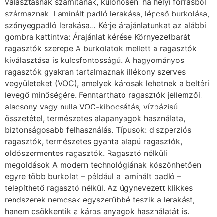
választásnak számítanak, különösen, ha helyi forrásból
származnak. Laminált padló lerakása, lépcső burkolása,
szőnyegpadló lerakása… Kérje árajánlatunkat az alábbi
gombra kattintva: Árajánlat kérése Környezetbarát
ragasztók szerepe A burkolatok mellett a ragasztók
kiválasztása is kulcsfontosságú. A hagyományos
ragasztók gyakran tartalmaznak illékony szerves
vegyületeket (VOC), amelyek károsak lehetnek a beltéri
levegő minőségére. Fenntartható ragasztók jellemzői:
alacsony vagy nulla VOC-kibocsátás, vízbázisú
összetétel, természetes alapanyagok használata,
biztonságosabb felhasználás. Típusok: diszperziós
ragasztók, természetes gyanta alapú ragasztók,
oldószermentes ragasztók. Ragasztó nélküli
megoldások A modern technológiának köszönhetően
egyre több burkolat – például a laminált padló –
telepíthető ragasztó nélkül. Az úgynevezett klikkes
rendszerek nemcsak egyszerűbbé teszik a lerakást,
hanem csökkentik a káros anyagok használatát is.