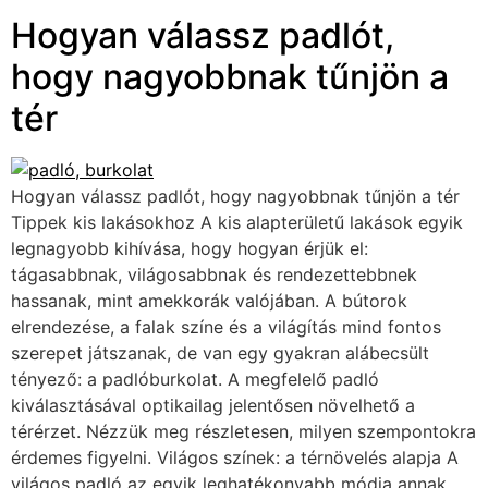
Hogyan válassz padlót,
hogy nagyobbnak tűnjön a
tér
Hogyan válassz padlót, hogy nagyobbnak tűnjön a tér
Tippek kis lakásokhoz A kis alapterületű lakások egyik
legnagyobb kihívása, hogy hogyan érjük el:
tágasabbnak, világosabbnak és rendezettebbnek
hassanak, mint amekkorák valójában. A bútorok
elrendezése, a falak színe és a világítás mind fontos
szerepet játszanak, de van egy gyakran alábecsült
tényező: a padlóburkolat. A megfelelő padló
kiválasztásával optikailag jelentősen növelhető a
térérzet. Nézzük meg részletesen, milyen szempontokra
érdemes figyelni. Világos színek: a térnövelés alapja A
világos padló az egyik leghatékonyabb módja annak,