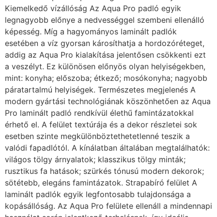
Kiemelkedő vízállóság Az Aqua Pro padló egyik
legnagyobb előnye a nedvességgel szembeni ellenálló
képesség. Míg a hagyományos laminált padlók
esetében a víz gyorsan károsíthatja a hordozóréteget,
addig az Aqua Pro kialakítása jelentősen csökkenti ezt
a veszélyt. Ez különösen előnyös olyan helyiségekben,
mint: konyha; előszoba; étkező; mosókonyha; nagyobb
páratartalmú helyiségek. Természetes megjelenés A
modern gyártási technológiának köszönhetően az Aqua
Pro laminált padló rendkívül élethű famintázatokkal
érhető el. A felület textúrája és a dekor részletei sok
esetben szinte megkülönböztethetetlenné teszik a
valódi fapadlótól. A kínálatban általában megtalálhatók:
világos tölgy árnyalatok; klasszikus tölgy minták;
rusztikus fa hatások; szürkés tónusú modern dekorok;
sötétebb, elegáns famintázatok. Strapabíró felület A
laminált padlók egyik legfontosabb tulajdonsága a
kopásállóság. Az Aqua Pro felülete ellenáll a mindennapi