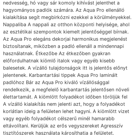
nedvesség, hó vagy sár komoly kihívást jelenthet a
hagyományos padlók számára. Az Aqua Pro ellenálló
kialakítása segít megbirkózni ezekkel a körülményekkel.
Nappaliba A nappali az otthon központi helyisége, ahol
az esztétikai szempontok kiemelt jelentőséggel bírnak.
Az Aqua Pro elegáns dekorjai harmonikus megjelenést
biztosítanak, miközben a padló ellenáll a mindennapi
használatnak. Étkezőbe Az étkezőben gyakran
előfordulhatnak kiömlő italok vagy egyéb kisebb
balesetek. A vízálló tulajdonságok itt is jelentős előnyt
jelentenek. Karbantartási tippek Aqua Pro laminált
padlóhoz Bár az Aqua Pro kiváló vízállósággal
rendelkezik, a megfelelő karbantartás jelentősen növeli
élettartamát. A kiömlött folyadékot időben töröljük fel
A vízálló kialakítás nem jelenti azt, hogy a folyadékot
korlátlan ideig a felületen lehet hagyni. A kiömlött vizet
vagy egyéb folyadékot célszerű minél hamarabb
eltávolítani. Kerüljük az erős vegyszereket Agresszív
tisztítószerek használata károsíthatja a felületet.