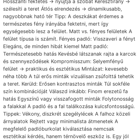
Hosszanti fektetés → nyújtja a szobát Keresztirány →
szélesíti a teret Átlós elrendezés → dinamikusabb,
nagyobbnak ható tér Tipp: A deszkákat érdemes a
természetes fény irányába fektetni, mert így
egységesebb lesz a felület. Matt vs. fényes felületek A
felület típusa is számít. Fényes padló: Visszaveri a fényt
Elegáns, de minden hibát kiemel Matt padló:
Természetesebb hatás Kevésbé látszanak rajta a karcok
és szennyeződések Kompromisszum: Selyemfényű
felület → praktikus és esztétikus Mintázat: kevesebb
néha több A túl erős minták vizuálisan zsúfolttá tehetik
a teret. Kerüld: Erősen kontrasztos minták Túl sokféle
szín kombinációját Válaszd inkább: Finom erezetű fa
hatás Egyszínű vagy visszafogott minták Folytonosság
a falakkal A padló és a fal találkozása kulcsfontosságú.
Tippek: Vékony, diszkrét szegélylécek A falhoz közeli
árnyalatok Rejtett vagy minimalista átmenetek A
megfelelő padlóburkolat kiválasztása nemcsak
esztétikai kérdés, hanem térnövelő eszköz is. Egy jól