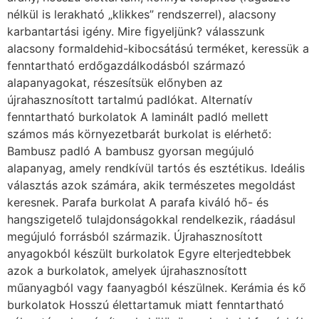
nélkül is lerakható „klikkes” rendszerrel), alacsony
karbantartási igény. Mire figyeljünk? válasszunk
alacsony formaldehid-kibocsátású terméket, keressük a
fenntartható erdőgazdálkodásból származó
alapanyagokat, részesítsük előnyben az
újrahasznosított tartalmú padlókat. Alternatív
fenntartható burkolatok A laminált padló mellett
számos más környezetbarát burkolat is elérhető:
Bambusz padló A bambusz gyorsan megújuló
alapanyag, amely rendkívül tartós és esztétikus. Ideális
választás azok számára, akik természetes megoldást
keresnek. Parafa burkolat A parafa kiváló hő- és
hangszigetelő tulajdonságokkal rendelkezik, ráadásul
megújuló forrásból származik. Újrahasznosított
anyagokból készült burkolatok Egyre elterjedtebbek
azok a burkolatok, amelyek újrahasznosított
műanyagból vagy faanyagból készülnek. Kerámia és kő
burkolatok Hosszú élettartamuk miatt fenntartható