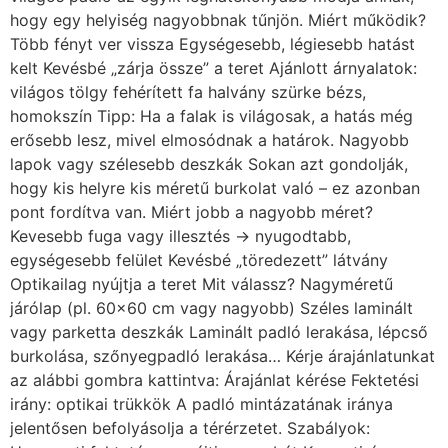
hogy egy helyiség nagyobbnak tűnjön. Miért működik?
Több fényt ver vissza Egységesebb, légiesebb hatást
kelt Kevésbé „zárja össze” a teret Ajánlott árnyalatok:
világos tölgy fehérített fa halvány szürke bézs,
homokszín Tipp: Ha a falak is világosak, a hatás még
erősebb lesz, mivel elmosódnak a határok. Nagyobb
lapok vagy szélesebb deszkák Sokan azt gondolják,
hogy kis helyre kis méretű burkolat való – ez azonban
pont fordítva van. Miért jobb a nagyobb méret?
Kevesebb fuga vagy illesztés → nyugodtabb,
egységesebb felület Kevésbé „töredezett” látvány
Optikailag nyújtja a teret Mit válassz? Nagyméretű
járólap (pl. 60×60 cm vagy nagyobb) Széles laminált
vagy parketta deszkák Laminált padló lerakása, lépcső
burkolása, szőnyegpadló lerakása… Kérje árajánlatunkat
az alábbi gombra kattintva: Árajánlat kérése Fektetési
irány: optikai trükkök A padló mintázatának iránya
jelentősen befolyásolja a térérzetet. Szabályok: