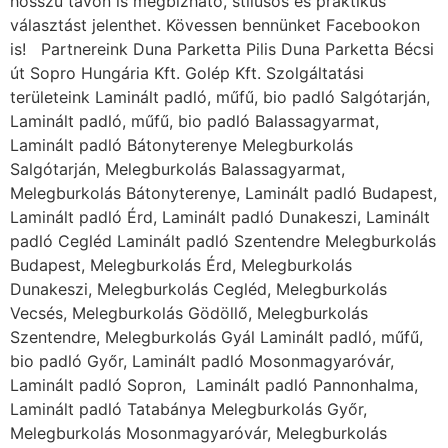
hosszú távon is megbízható, stílusos és praktikus
választást jelenthet. Kövessen bennünket Facebookon
is! Partnereink Duna Parketta Pilis Duna Parketta Bécsi
út Sopro Hungária Kft. Golép Kft. Szolgáltatási
területeink Laminált padló, műfű, bio padló Salgótarján,
Laminált padló, műfű, bio padló Balassagyarmat,
Laminált padló Bátonyterenye Melegburkolás
Salgótarján, Melegburkolás Balassagyarmat,
Melegburkolás Bátonyterenye, Laminált padló Budapest,
Laminált padló Érd, Laminált padló Dunakeszi, Laminált
padló Cegléd Laminált padló Szentendre Melegburkolás
Budapest, Melegburkolás Érd, Melegburkolás
Dunakeszi, Melegburkolás Cegléd, Melegburkolás
Vecsés, Melegburkolás Gödöllő, Melegburkolás
Szentendre, Melegburkolás Gyál Laminált padló, műfű,
bio padló Győr, Laminált padló Mosonmagyaróvár,
Laminált padló Sopron, Laminált padló Pannonhalma,
Laminált padló Tatabánya Melegburkolás Győr,
Melegburkolás Mosonmagyaróvár, Melegburkolás