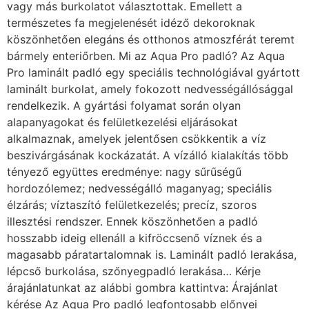
vagy más burkolatot választottak. Emellett a
természetes fa megjelenését idéző dekoroknak
köszönhetően elegáns és otthonos atmoszférát teremt
bármely enteriőrben. Mi az Aqua Pro padló? Az Aqua
Pro laminált padló egy speciális technológiával gyártott
laminált burkolat, amely fokozott nedvességállósággal
rendelkezik. A gyártási folyamat során olyan
alapanyagokat és felületkezelési eljárásokat
alkalmaznak, amelyek jelentősen csökkentik a víz
beszivárgásának kockázatát. A vízálló kialakítás több
tényező együttes eredménye: nagy sűrűségű
hordozólemez; nedvességálló maganyag; speciális
élzárás; víztaszító felületkezelés; precíz, szoros
illesztési rendszer. Ennek köszönhetően a padló
hosszabb ideig ellenáll a kifröccsenő víznek és a
magasabb páratartalomnak is. Laminált padló lerakása,
lépcső burkolása, szőnyegpadló lerakása… Kérje
árajánlatunkat az alábbi gombra kattintva: Árajánlat
kérése Az Aqua Pro padló legfontosabb előnyei