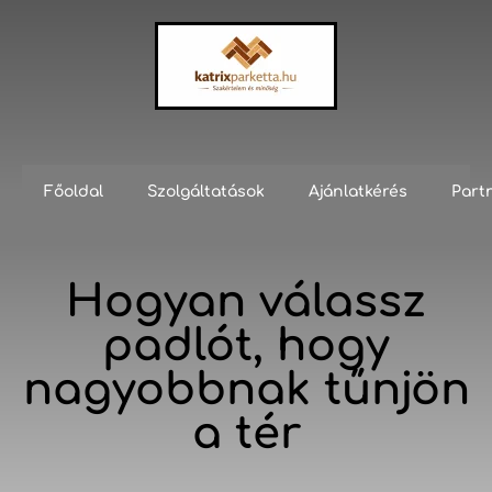
Főoldal
Szolgáltatások
Ajánlatkérés
Part
Hogyan válassz
padlót, hogy
nagyobbnak tűnjön
a tér