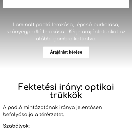
Laminált padló lerakása, lépcső burkolása,
szőnyegpadló lerakása… Kérje árajánlatunkat az
alábbi gombra kattintva:
Árajánlat kérése
Fektetési irány: optikai
trükkök
A padló mintázatának iránya jelentősen
befolyásolja a térérzetet.
Szabályok: