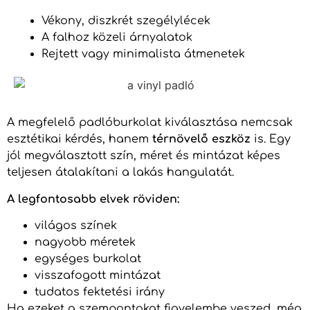
Vékony, diszkrét szegélylécek
A falhoz közeli árnyalatok
Rejtett vagy minimalista átmenetek
A megfelelő padlóburkolat kiválasztása nemcsak
esztétikai kérdés, hanem
térnövelő eszköz
is. Egy
jól megválasztott szín, méret és mintázat képes
teljesen átalakítani a lakás hangulatát.
A legfontosabb elvek röviden:
világos színek
nagyobb méretek
egységes burkolat
visszafogott mintázat
tudatos fektetési irány
Ha ezeket a szempontokat figyelembe veszed, még