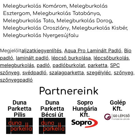
Melegburkolás Komárom, Melegburkolás
Esztergom, Melegburkolás Tatabánya,
Melegburkolás Tata, Melegburkolás Dorog,
Melegburkolás Oroszlány, Melegburkolás Kisbér,
Melegburkolás Nyergesújfalu
Megjelölt
aljzatkiegyenlítés
,
Aqua Pro Laminált Padló
,
Bio
padló
,
laminált padló
,
lépcső burkolása
,
lépcsőburkolás
,
melegburkolás
,
padló
,
padlóburkolat
,
parketta
,
SPC
szőnyeg
,
svédpadló
,
szalagparketta
,
szegélyléc
,
szőnyeg
,
szőnyegpadló
Partnereink
Duna
Duna
Sopro
Golép
Parketta
Parketta
Hungária
Kft.
Pilis
Bécsi út
Kft.