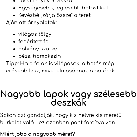
Több fényt ver vissza
Egységesebb, légiesebb hatást kelt
Kevésbé „zárja össze” a teret
Ajánlott árnyalatok:
világos tölgy
fehérített fa
halvány szürke
bézs, homokszín
Tipp:
Ha a falak is világosak, a hatás még
erősebb lesz, mivel elmosódnak a határok.
Nagyobb lapok vagy szélesebb
deszkák
Sokan azt gondolják, hogy kis helyre kis méretű
burkolat való – ez azonban pont fordítva van.
Miért jobb a nagyobb méret?