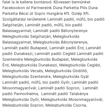
Melegburkolás Vecsés, Melegburkolás Gödöllő,
Melegburkolás Szentendre, Melegburkolás Gyál
Laminált padló, műfű, bio padló Győr, Laminált padló
Mosonmagyaróvár, Laminált padló Sopron, Laminált
padló Pannonhalma, Laminált padló Tatabánya
Melegburkolás Győr, Melegburkolás Mosonmagyaróvár,
Melegburkolás Sopron, Melegburkolás Csorna,
Melegburkolás Kapuvár, Melegburkolás Pannonhalma,
Melegburkolás Tét, Melegburkolás Tatabánya Laminált
padló, műfű, bio padló Székesfehérvár, Laminált padló
Dunaújváros, Laminált padló Bicske, Laminált padló
Gárdony, Laminált padló Velence Melegburkolás
Székesfehérvár, Melegburkolás Dunaújváros,
Melegburkolás Bicske, Melegburkolás Gárdony,
Melegburkolás Mór, Melegburkolás Enying,
Melegburkolás Polgárdi, Melegburkolás Velence
Laminált padló Veszprém, Laminált padló
Székesfehérvár, Laminált padló Ajka, Laminált padló