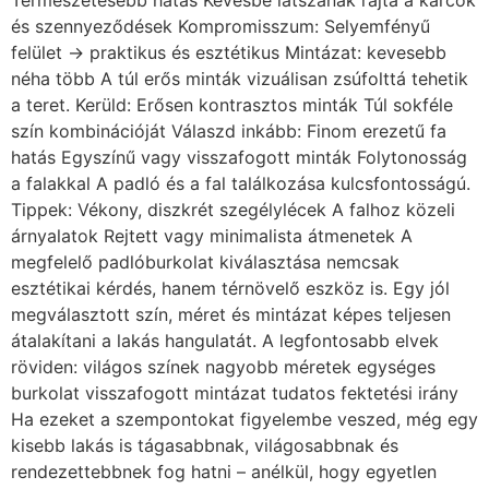
megválasztott szín, méret és mintázat képes teljesen
átalakítani a lakás hangulatát. A legfontosabb elvek
röviden: világos színek nagyobb méretek egységes
burkolat visszafogott mintázat tudatos fektetési irány
Ha ezeket a szempontokat figyelembe veszed, még egy
kisebb lakás is tágasabbnak, világosabbnak és
rendezettebbnek fog hatni – anélkül, hogy egyetlen
falat is le kellene bontanod. Kövessen bennünket
Facebookon is! Partnereink Duna Parketta Pilis Duna
Parketta Bécsi út Sopro Hungária Kft. Golép Kft.
Szolgáltatási területeink Laminált padló, műfű, bio padló
Salgótarján, Laminált padló, műfű, bio padló
Balassagyarmat, Laminált padló Bátonyterenye
Melegburkolás Salgótarján, Melegburkolás
Balassagyarmat, Melegburkolás Bátonyterenye,
Laminált padló Budapest, Laminált padló Érd, Laminált
padló Dunakeszi, Laminált padló Cegléd Laminált padló
Szentendre Melegburkolás Budapest, Melegburkolás
Érd, Melegburkolás Dunakeszi, Melegburkolás Cegléd,