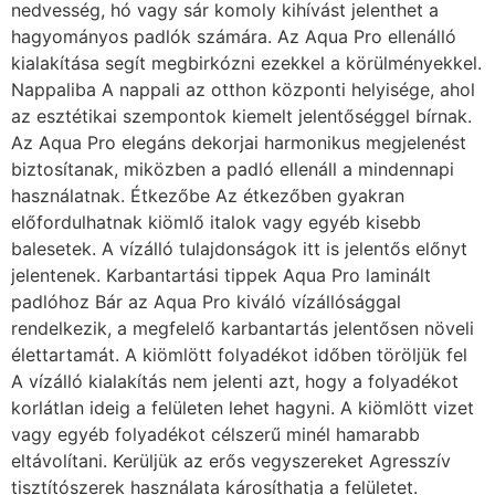
nedvesség, hó vagy sár komoly kihívást jelenthet a
hagyományos padlók számára. Az Aqua Pro ellenálló
kialakítása segít megbirkózni ezekkel a körülményekkel.
Nappaliba A nappali az otthon központi helyisége, ahol
az esztétikai szempontok kiemelt jelentőséggel bírnak.
Az Aqua Pro elegáns dekorjai harmonikus megjelenést
biztosítanak, miközben a padló ellenáll a mindennapi
használatnak. Étkezőbe Az étkezőben gyakran
előfordulhatnak kiömlő italok vagy egyéb kisebb
balesetek. A vízálló tulajdonságok itt is jelentős előnyt
jelentenek. Karbantartási tippek Aqua Pro laminált
padlóhoz Bár az Aqua Pro kiváló vízállósággal
rendelkezik, a megfelelő karbantartás jelentősen növeli
élettartamát. A kiömlött folyadékot időben töröljük fel
A vízálló kialakítás nem jelenti azt, hogy a folyadékot
korlátlan ideig a felületen lehet hagyni. A kiömlött vizet
vagy egyéb folyadékot célszerű minél hamarabb
eltávolítani. Kerüljük az erős vegyszereket Agresszív
tisztítószerek használata károsíthatja a felületet.