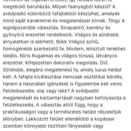
hanem a használati igényeket is figyelembe kell venni.
Felületkezelés: olaj vagy lakk? A svédpadló
megjelenését és karbantartását nagyban befolyásolja a
felületkezelés. A választás attól függ, hogy a
praktikusságot vagy a természetes hatást részesítjük
előnyben. Lakkozott felület ellenállóbb a kopással
szemben könnyebb tisztítani fényesebb vagy
selyemfényű hatás Olajozott felület természetesebb
megjelenés mélyebb színek rendszeres ápolást igényel
Milyen helyiségekbe ajánlott? A svédpadló szinte
minden lakótérben jól mutat: nappali – elegáns és meleg
hangulat hálószoba – komfortos, természetes érzet
dolgozószoba – stílusos, inspiráló környezet
Fürdőszobába és konyhába csak megfelelő kezeléssel
és körültekintéssel ajánlott, mivel a fa érzékeny a
nedvességre. Svédpadló – Karbantartás és ápolás A
svédpadló szépségének megőrzéséhez rendszeres
karbantartás szükséges: portalanítás puha fejű
porszívóval enyhén nedves felmosás speciális faápoló