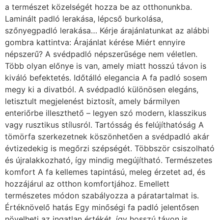
tömörfa szerkezetnek köszönhetően a svédpadló akár
évtizedekig is megőrzi szépségét. Többször csiszolható
és újralakkozható, így mindig megújítható. Természetes
komfort A fa kellemes tapintású, meleg érzetet ad, és
hozzájárul az otthon komfortjához. Emellett
természetes módon szabályozza a páratartalmat is.
Értéknövelő hatás Egy minőségi fa padló jelentősen
növelheti az ingatlan értékét, így hosszú távon is
megtérülő beruházás. Milyen faanyagból készül? A
svédpadló különböző fafajtákból készülhet, amelyek
mind saját karakterrel és megjelenéssel bírnak. Tölgy A
legnépszerűbb választás. Strapabíró, kemény és
gyönyörű erezettel rendelkezik. Világos és sötétebb
árnyalatban is elérhető. Bükk Világos színű,
homogénebb szerkezetű fa. Modern, letisztult terekhez
ideális. Kőris Rugalmas és világos tónusú, látványos
erezettel. Kifejezetten dekoratív megoldás. Dió
Sötétebb, elegáns megjelenésű fa, amely luxus hatást
kelt. A fafajta kiválasztása nemcsak esztétikai kérdés,