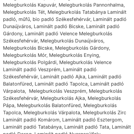
Balatonfüred, Laminált padló Tapolca, Laminált padló
Várpalota, Melegburkolás Veszprém, Melegburkolás
Székesfehérvár, Melegburkolás Ajka, Melegburkolás
Pápa, Melegburkolás Balatonfüred, Melegburkolás
Tapolca, Melegburkolás Várpalota, Melegburkolás Zirc
Laminált padló Komárom, Laminált padló Esztergom,
Laminált padló Tatabánya, Laminált padló Tata, Laminált
padló Dorog, Laminált padló Nyergesújfalu
Melegburkolás Komárom, Melegburkolás Esztergom,
Melegburkolás Tatabánya, Melegburkolás Tata,
Melegburkolás Dorog, Melegburkolás Oroszlány,
Melegburkolás Kisbér, Melegburkolás Nyergesújfalu
Svédpadló – Skandináv
elegancia minden otthonba