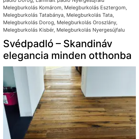
Svédpadló – Skandináv elegancia minden otthonba A
modern lakberendezés egyik legkedveltebb burkolata
kétségtelenül a svédpadló. Nemcsak időtálló és tartós,
hanem esztétikailag is kiemelkedő: természetes hatása,
elegáns megjelenése és sokoldalúsága miatt a
skandináv stílus egyik alapköve lett. De mitől olyan
különleges, és miért választják egyre többen? Nézzük
meg részletesen! Mi az a svédpadló? A svédpadló
valójában tömörfa parketta, amely hosszabb és