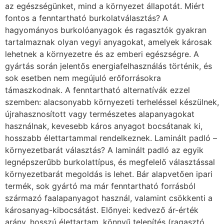
az egészségünket, mind a környezet állapotát. Miért
fontos a fenntartható burkolatválasztás? A
hagyományos burkolóanyagok és ragasztók gyakran
tartalmaznak olyan vegyi anyagokat, amelyek károsak
lehetnek a környezetre és az emberi egészségre. A
gyártás során jelentős energiafelhasználás történik, és
sok esetben nem megújuló erőforrásokra
támaszkodnak. A fenntartható alternatívák ezzel
szemben: alacsonyabb környezeti terheléssel készülnek,
újrahasznosított vagy természetes alapanyagokat
használnak, kevesebb káros anyagot bocsátanak ki,
hosszabb élettartammal rendelkeznek. Laminált padló –
környezetbarát választás? A laminált padló az egyik
legnépszerűbb burkolattípus, és megfelelő választással
környezetbarát megoldás is lehet. Bár alapvetően ipari
termék, sok gyártó ma már fenntartható forrásból
származó faalapanyagot használ, valamint csökkenti a
károsanyag-kibocsátást. Előnyei: kedvező ár-érték
arány, hosszú élettartam, könnyű telepítés (ragasztó