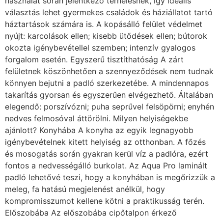
használat során jelentkező terhelésnek, így ideális
választás lehet gyermekes családok és háziállatot tartó
háztartások számára is. A kopásálló felület védelmet
nyújt: karcolások ellen; kisebb ütődések ellen; bútorok
okozta igénybevétellel szemben; intenzív gyalogos
forgalom esetén. Egyszerű tisztíthatóság A zárt
felületnek köszönhetően a szennyeződések nem tudnak
könnyen bejutni a padló szerkezetébe. A mindennapos
takarítás gyorsan és egyszerűen elvégezhető. Általában
elegendő: porszívózni; puha seprűvel felsöpörni; enyhén
nedves felmosóval áttörölni. Milyen helyiségekbe
ajánlott? Konyhába A konyha az egyik legnagyobb
igénybevételnek kitett helyiség az otthonban. A főzés
és mosogatás során gyakran kerül víz a padlóra, ezért
fontos a nedvességálló burkolat. Az Aqua Pro laminált
padló lehetővé teszi, hogy a konyhában is megőrizzük a
meleg, fa hatású megjelenést anélkül, hogy
kompromisszumot kellene kötni a praktikusság terén.
Előszobába Az előszobába cipőtalpon érkező