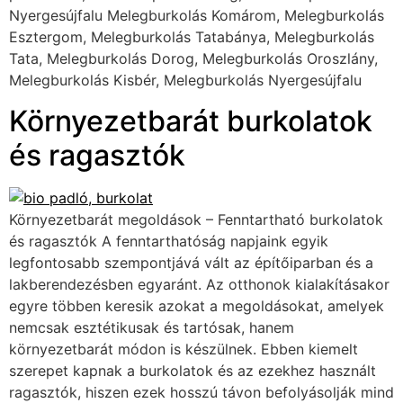
Nyergesújfalu Melegburkolás Komárom, Melegburkolás
Esztergom, Melegburkolás Tatabánya, Melegburkolás
Tata, Melegburkolás Dorog, Melegburkolás Oroszlány,
Melegburkolás Kisbér, Melegburkolás Nyergesújfalu
Környezetbarát burkolatok
és ragasztók
Környezetbarát megoldások – Fenntartható burkolatok
és ragasztók A fenntarthatóság napjaink egyik
legfontosabb szempontjává vált az építőiparban és a
lakberendezésben egyaránt. Az otthonok kialakításakor
egyre többen keresik azokat a megoldásokat, amelyek
nemcsak esztétikusak és tartósak, hanem
környezetbarát módon is készülnek. Ebben kiemelt
szerepet kapnak a burkolatok és az ezekhez használt
ragasztók, hiszen ezek hosszú távon befolyásolják mind