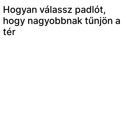
Hogyan válassz padlót,
hogy nagyobbnak tűnjön a
tér
Hogyan válassz padlót, hogy nagyobbnak tűnjön a tér
Tippek kis lakásokhoz A kis alapterületű lakások egyik
legnagyobb kihívása, hogy hogyan érjük el:
tágasabbnak, világosabbnak és rendezettebbnek
hassanak, mint amekkorák valójában. A bútorok
elrendezése, a falak színe és a világítás mind fontos
szerepet játszanak, de van egy gyakran alábecsült
tényező: a padlóburkolat. A megfelelő padló
kiválasztásával optikailag jelentősen növelhető a
térérzet. Nézzük meg részletesen, milyen szempontokra
érdemes figyelni. Világos színek: a térnövelés alapja A
világos padló az egyik leghatékonyabb módja annak,