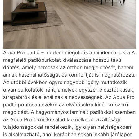
Aqua Pro padló – modern megoldás a mindennapokra A
megfelelő padlóburkolat kiválasztása hosszú távú
döntés, amely nemcsak az otthon megjelenését, hanem
annak használhatóságát és komfortját is meghatározza.
Az utóbbi években egyre nagyobb igény mutatkozik
olyan burkolatok iránt, amelyek egyszerre esztétikusak,
strapabírók és ellenállnak a nedvességnek. Az Aqua Pro
padló pontosan ezekre az elvárásokra kínál korszerű
megoldást. A hagyományos laminált padlókkal szemben
az Aqua Pro termékcsalád kiemelkedő vízállósági
tulajdonságokkal rendelkezik, így olyan helyiségekben
is alkalmazható, ahol korábban sokan inkább járólapot