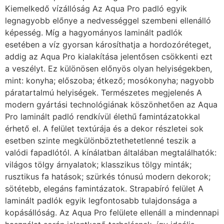
Kiemelkedő vízállóság Az Aqua Pro padló egyik
legnagyobb előnye a nedvességgel szembeni ellenálló
képesség. Míg a hagyományos laminált padlók
esetében a víz gyorsan károsíthatja a hordozóréteget,
addig az Aqua Pro kialakítása jelentősen csökkenti ezt
a veszélyt. Ez különösen előnyös olyan helyiségekben,
mint: konyha; előszoba; étkező; mosókonyha; nagyobb
páratartalmú helyiségek. Természetes megjelenés A
modern gyártási technológiának köszönhetően az Aqua
Pro laminált padló rendkívül élethű famintázatokkal
érhető el. A felület textúrája és a dekor részletei sok
esetben szinte megkülönböztethetetlenné teszik a
valódi fapadlótól. A kínálatban általában megtalálhatók:
világos tölgy árnyalatok; klasszikus tölgy minták;
rusztikus fa hatások; szürkés tónusú modern dekorok;
sötétebb, elegáns famintázatok. Strapabíró felület A
laminált padlók egyik legfontosabb tulajdonsága a
kopásállóság. Az Aqua Pro felülete ellenáll a mindennapi