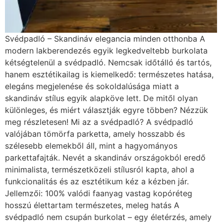
szélesebb elemekből áll, mint a hagyományos
parkettafajták. Nevét a skandináv országokból eredő
minimalista, természetközeli stílusról kapta, ahol a
funkcionalitás és az esztétikum kéz a kézben jár.
Jellemzői: 100% valódi faanyag vastag kopóréteg
hosszú élettartam természetes, meleg hatás A
svédpadló nem csupán burkolat – egy életérzés, amely
a természet közelségét hozza be az otthonunkba.
Laminált padló lerakása, lépcső burkolása,
szőnyegpadló lerakása… Kérje árajánlatunkat az alábbi
gombra kattintva: Árajánlat kérése Miért ennyire
népszerű? A svédpadló népszerűsége nem véletlen.
Több olyan előnye is van, amely miatt hosszú távon is
kiváló befektetés. Időtálló elegancia A fa padló sosem
megy ki a divatból. A svédpadló különösen elegáns,
letisztult megjelenést biztosít, amely bármilyen
enteriőrbe illeszthető – legyen szó modern, klasszikus
vagy rusztikus stílusról. Tartósság és felújíthatóság A