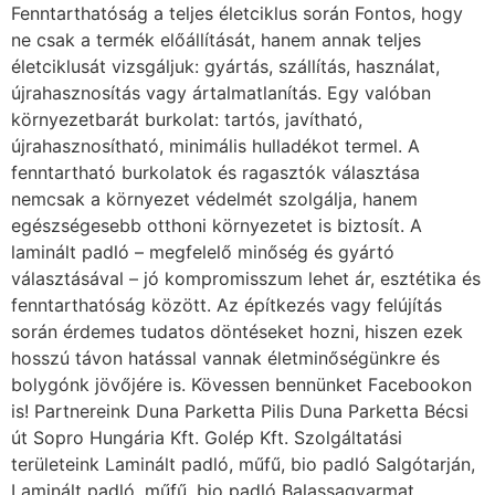
Fenntarthatóság a teljes életciklus során Fontos, hogy
ne csak a termék előállítását, hanem annak teljes
életciklusát vizsgáljuk: gyártás, szállítás, használat,
újrahasznosítás vagy ártalmatlanítás. Egy valóban
környezetbarát burkolat: tartós, javítható,
újrahasznosítható, minimális hulladékot termel. A
fenntartható burkolatok és ragasztók választása
nemcsak a környezet védelmét szolgálja, hanem
egészségesebb otthoni környezetet is biztosít. A
laminált padló – megfelelő minőség és gyártó
választásával – jó kompromisszum lehet ár, esztétika és
fenntarthatóság között. Az építkezés vagy felújítás
során érdemes tudatos döntéseket hozni, hiszen ezek
hosszú távon hatással vannak életminőségünkre és
bolygónk jövőjére is. Kövessen bennünket Facebookon
is! Partnereink Duna Parketta Pilis Duna Parketta Bécsi
út Sopro Hungária Kft. Golép Kft. Szolgáltatási
területeink Laminált padló, műfű, bio padló Salgótarján,
Laminált padló, műfű, bio padló Balassagyarmat,