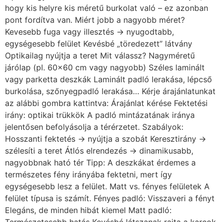
Hosszanti fektetés → nyújtja a szobát Keresztirány →
szélesíti a teret Átlós elrendezés → dinamikusabb,
nagyobbnak ható tér Tipp: A deszkákat érdemes a
természetes fény irányába fektetni, mert így
egységesebb lesz a felület. Matt vs. fényes felületek A
felület típusa is számít. Fényes padló: Visszaveri a fényt
Elegáns, de minden hibát kiemel Matt padló:
Természetesebb hatás Kevésbé látszanak rajta a karcok
és szennyeződések Kompromisszum: Selyemfényű
felület → praktikus és esztétikus Mintázat: kevesebb
néha több A túl erős minták vizuálisan zsúfolttá tehetik
a teret. Kerüld: Erősen kontrasztos minták Túl sokféle
szín kombinációját Válaszd inkább: Finom erezetű fa
hatás Egyszínű vagy visszafogott minták Folytonosság
a falakkal A padló és a fal találkozása kulcsfontosságú.
Tippek: Vékony, diszkrét szegélylécek A falhoz közeli
árnyalatok Rejtett vagy minimalista átmenetek A
megfelelő padlóburkolat kiválasztása nemcsak
esztétikai kérdés, hanem térnövelő eszköz is. Egy jól