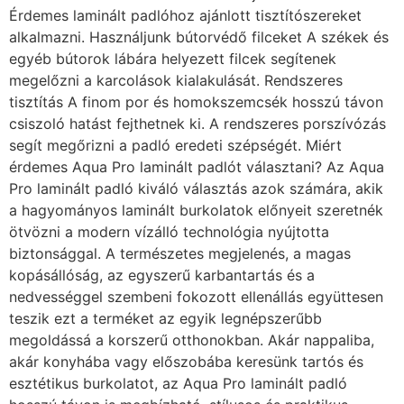
Érdemes laminált padlóhoz ajánlott tisztítószereket
alkalmazni. Használjunk bútorvédő filceket A székek és
egyéb bútorok lábára helyezett filcek segítenek
megelőzni a karcolások kialakulását. Rendszeres
tisztítás A finom por és homokszemcsék hosszú távon
csiszoló hatást fejthetnek ki. A rendszeres porszívózás
segít megőrizni a padló eredeti szépségét. Miért
érdemes Aqua Pro laminált padlót választani? Az Aqua
Pro laminált padló kiváló választás azok számára, akik
a hagyományos laminált burkolatok előnyeit szeretnék
ötvözni a modern vízálló technológia nyújtotta
biztonsággal. A természetes megjelenés, a magas
kopásállóság, az egyszerű karbantartás és a
nedvességgel szembeni fokozott ellenállás együttesen
teszik ezt a terméket az egyik legnépszerűbb
megoldássá a korszerű otthonokban. Akár nappaliba,
akár konyhába vagy előszobába keresünk tartós és
esztétikus burkolatot, az Aqua Pro laminált padló