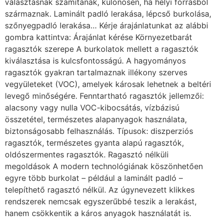
választásnak számítanak, különösen, ha helyi forrásból
származnak. Laminált padló lerakása, lépcső burkolása,
szőnyegpadló lerakása… Kérje árajánlatunkat az alábbi
gombra kattintva: Árajánlat kérése Környezetbarát
ragasztók szerepe A burkolatok mellett a ragasztók
kiválasztása is kulcsfontosságú. A hagyományos
ragasztók gyakran tartalmaznak illékony szerves
vegyületeket (VOC), amelyek károsak lehetnek a beltéri
levegő minőségére. Fenntartható ragasztók jellemzői:
alacsony vagy nulla VOC-kibocsátás, vízbázisú
összetétel, természetes alapanyagok használata,
biztonságosabb felhasználás. Típusok: diszperziós
ragasztók, természetes gyanta alapú ragasztók,
oldószermentes ragasztók. Ragasztó nélküli
megoldások A modern technológiának köszönhetően
egyre több burkolat – például a laminált padló –
telepíthető ragasztó nélkül. Az úgynevezett klikkes
rendszerek nemcsak egyszerűbbé teszik a lerakást,
hanem csökkentik a káros anyagok használatát is.