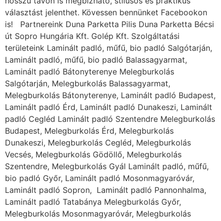
hosszú távon is megbízható, stílusos és praktikus
választást jelenthet. Kövessen bennünket Facebookon
is! Partnereink Duna Parketta Pilis Duna Parketta Bécsi
út Sopro Hungária Kft. Golép Kft. Szolgáltatási
területeink Laminált padló, műfű, bio padló Salgótarján,
Laminált padló, műfű, bio padló Balassagyarmat,
Laminált padló Bátonyterenye Melegburkolás
Salgótarján, Melegburkolás Balassagyarmat,
Melegburkolás Bátonyterenye, Laminált padló Budapest,
Laminált padló Érd, Laminált padló Dunakeszi, Laminált
padló Cegléd Laminált padló Szentendre Melegburkolás
Budapest, Melegburkolás Érd, Melegburkolás
Dunakeszi, Melegburkolás Cegléd, Melegburkolás
Vecsés, Melegburkolás Gödöllő, Melegburkolás
Szentendre, Melegburkolás Gyál Laminált padló, műfű,
bio padló Győr, Laminált padló Mosonmagyaróvár,
Laminált padló Sopron, Laminált padló Pannonhalma,
Laminált padló Tatabánya Melegburkolás Győr,
Melegburkolás Mosonmagyaróvár, Melegburkolás