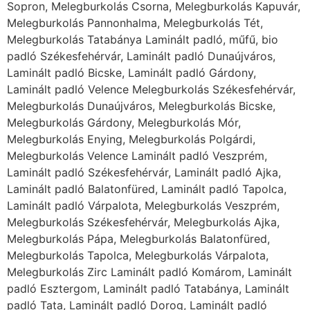
Sopron, Melegburkolás Csorna, Melegburkolás Kapuvár,
Melegburkolás Pannonhalma, Melegburkolás Tét,
Melegburkolás Tatabánya Laminált padló, műfű, bio
padló Székesfehérvár, Laminált padló Dunaújváros,
Laminált padló Bicske, Laminált padló Gárdony,
Laminált padló Velence Melegburkolás Székesfehérvár,
Melegburkolás Dunaújváros, Melegburkolás Bicske,
Melegburkolás Gárdony, Melegburkolás Mór,
Melegburkolás Enying, Melegburkolás Polgárdi,
Melegburkolás Velence Laminált padló Veszprém,
Laminált padló Székesfehérvár, Laminált padló Ajka,
Laminált padló Balatonfüred, Laminált padló Tapolca,
Laminált padló Várpalota, Melegburkolás Veszprém,
Melegburkolás Székesfehérvár, Melegburkolás Ajka,
Melegburkolás Pápa, Melegburkolás Balatonfüred,
Melegburkolás Tapolca, Melegburkolás Várpalota,
Melegburkolás Zirc Laminált padló Komárom, Laminált
padló Esztergom, Laminált padló Tatabánya, Laminált
padló Tata, Laminált padló Dorog, Laminált padló