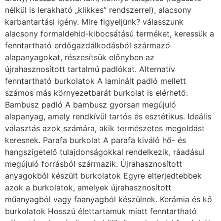
nélkül is lerakható „klikkes” rendszerrel), alacsony
karbantartási igény. Mire figyeljünk? válasszunk
alacsony formaldehid-kibocsátású terméket, keressük a
fenntartható erdőgazdálkodásból származó
alapanyagokat, részesítsük előnyben az
újrahasznosított tartalmú padlókat. Alternatív
fenntartható burkolatok A laminált padló mellett
számos más környezetbarát burkolat is elérhető:
Bambusz padló A bambusz gyorsan megújuló
alapanyag, amely rendkívül tartós és esztétikus. Ideális
választás azok számára, akik természetes megoldást
keresnek. Parafa burkolat A parafa kiváló hő- és
hangszigetelő tulajdonságokkal rendelkezik, ráadásul
megújuló forrásból származik. Újrahasznosított
anyagokból készült burkolatok Egyre elterjedtebbek
azok a burkolatok, amelyek újrahasznosított
műanyagból vagy faanyagból készülnek. Kerámia és kő
burkolatok Hosszú élettartamuk miatt fenntartható