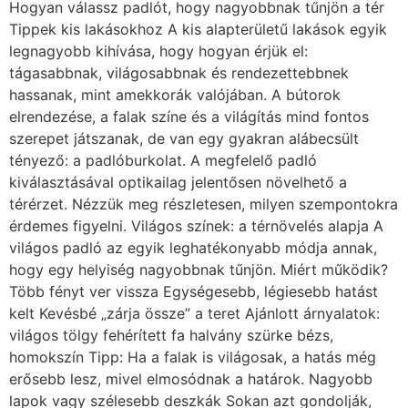
hogy egy helyiség nagyobbnak tűnjön. Miért működik?
Több fényt ver vissza Egységesebb, légiesebb hatást
kelt Kevésbé „zárja össze” a teret Ajánlott árnyalatok:
világos tölgy fehérített fa halvány szürke bézs,
homokszín Tipp: Ha a falak is világosak, a hatás még
erősebb lesz, mivel elmosódnak a határok. Nagyobb
lapok vagy szélesebb deszkák Sokan azt gondolják,
hogy kis helyre kis méretű burkolat való – ez azonban
pont fordítva van. Miért jobb a nagyobb méret?
Kevesebb fuga vagy illesztés → nyugodtabb,
egységesebb felület Kevésbé „töredezett” látvány
Optikailag nyújtja a teret Mit válassz? Nagyméretű
járólap (pl. 60×60 cm vagy nagyobb) Széles laminált
vagy parketta deszkák Laminált padló lerakása, lépcső
burkolása, szőnyegpadló lerakása… Kérje árajánlatunkat
az alábbi gombra kattintva: Árajánlat kérése Fektetési
irány: optikai trükkök A padló mintázatának iránya
jelentősen befolyásolja a térérzetet. Szabályok: