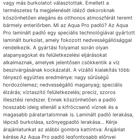
vagy más burkolatot választottak. Emellett a
természetes fa megjelenését idéző dekoroknak
köszönhetően elegáns és otthonos atmoszférát teremt
bármely enteriőrben. Mi az Aqua Pro padló? Az Aqua
Pro laminált padló egy speciális technológiával gyártott
laminált burkolat, amely fokozott nedvességállósággal
rendelkezik. A gyártási folyamat során olyan
alapanyagokat és felületkezelési eljárásokat
alkalmaznak, amelyek jelentősen csökkentik a víz
beszivárgásának kockázatát. A vízálló kialakítás több
tényező együttes eredménye: nagy sűrűségű
hordozólemez; nedvességálló maganyag; speciális
élzárás; víztaszító felületkezelés; precíz, szoros
illesztési rendszer. Ennek köszönhetően a padló
hosszabb ideig ellenáll a kifröccsenő víznek és a
magasabb páratartalomnak is. Laminált padló lerakása,
lépcső burkolása, szőnyegpadló lerakása… Kérje
árajánlatunkat az alábbi gombra kattintva: Árajánlat
kérése Az Aqua Pro padló legfontosabb előnyei