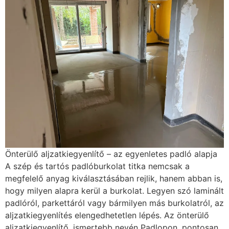
Önterülő aljzatkiegyenlítő – az egyenletes padló alapja
A szép és tartós padlóburkolat titka nemcsak a
megfelelő anyag kiválasztásában rejlik, hanem abban is,
hogy milyen alapra kerül a burkolat. Legyen szó laminált
padlóról, parkettáról vagy bármilyen más burkolatról, az
aljzatkiegyenlítés elengedhetetlen lépés. Az önterülő
aljzatkiegyenlítő, ismertebb nevén Padlopon, pontosan
erre a célra készült: hogy sima, egyenletes és szilárd
felületet biztosítson a burkolat fektetéséhez. Mi az az
önterülő aljzatkiegyenlítő? Az önterülő aljzatkiegyenlítő
egy cementbázisú, vízzel keverhető anyag, amely a
gravitáció segítségével magától elterül a padlón, így
tökéletesen sík felületet hoz létre. Nevét is innen kapta:
a „önterülő” kifejezés arra utal, hogy nem igényel
hosszas simítást vagy különleges szerszámokat – elég
megfelelően eloszlatni, és az anyag magától kiegyenlíti
az egyenetlenségeket. A legismertebb márkák közé
tartozik a Padlopon, amely a szó szinonimájává vált: