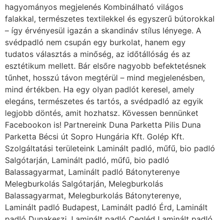
Parketta Bécsi út Sopro Hungária Kft. Golép Kft.
Szolgáltatási területeink Laminált padló, műfű, bio padló
Salgótarján, Laminált padló, műfű, bio padló
Balassagyarmat, Laminált padló Bátonyterenye
Melegburkolás Salgótarján, Melegburkolás
Balassagyarmat, Melegburkolás Bátonyterenye,
Laminált padló Budapest, Laminált padló Érd, Laminált
padló Dunakeszi, Laminált padló Cegléd Laminált padló
Szentendre Melegburkolás Budapest, Melegburkolás
Érd, Melegburkolás Dunakeszi, Melegburkolás Cegléd,
Melegburkolás Vecsés, Melegburkolás Gödöllő,
Melegburkolás Szentendre, Melegburkolás Gyál
Laminált padló, műfű, bio padló Győr, Laminált padló
Mosonmagyaróvár, Laminált padló Sopron, Laminált
padló Pannonhalma, Laminált padló Tatabánya
Melegburkolás Győr, Melegburkolás Mosonmagyaróvár,
Melegburkolás Sopron, Melegburkolás Csorna,
Melegburkolás Kapuvár, Melegburkolás Pannonhalma,
Melegburkolás Tét, Melegburkolás Tatabánya Laminált