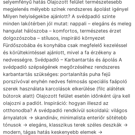
szerek használata karcolások elkerülése (filc alátétek
bútorok alatt) Olajozott felület esetén időnként újra kell
olajozni a padlót. Inspiráció: hogyan illeszd az
otthonodba? A svédpadló rendkívül sokoldalú: világos
árnyalatok → skandináv, minimalista enteriőr sötétebb
tónusok → elegáns, klasszikus terek széles deszkák →
modern, tágas hatás keskenyebb elemek →
hagyományos megjelenés Kombinálható világos
falakkal, természetes textilekkel és egyszerű bútorokkal
– így érvényesül igazán a skandináv stílus lényege. A
svédpadló nem csupán egy burkolat, hanem egy
tudatos választás a minőség, az időtállóság és az
esztétikum mellett. Bár elsőre nagyobb befektetésnek
tűnhet, hosszú távon megtérül – mind megjelenésben,
mind értékben. Ha egy olyan padlót keresel, amely
elegáns, természetes és tartós, a svédpadló az egyik
legjobb döntés, amit hozhatsz. Kövessen bennünket
Facebookon is! Partnereink Duna Parketta Pilis Duna