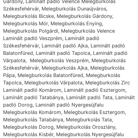
Gárdony, Laminált padló Velence Melegburkolás
Székesfehérvár, Melegburkolás Dunaújváros,
Melegburkolás Bicske, Melegburkolás Gárdony,
Melegburkolás Mór, Melegburkolás Enying,
Melegburkolás Polgárdi, Melegburkolás Velence
Laminált padló Veszprém, Laminált padló
Székesfehérvár, Laminált padló Ajka, Laminált padló
Balatonfüred, Laminált padló Tapolca, Laminált padló
Várpalota, Melegburkolás Veszprém, Melegburkolás
Székesfehérvár, Melegburkolás Ajka, Melegburkolás
Pápa, Melegburkolás Balatonfüred, Melegburkolás
Tapolca, Melegburkolás Várpalota, Melegburkolás Zirc
Laminált padló Komárom, Laminált padló Esztergom,
Laminált padló Tatabánya, Laminált padló Tata, Laminált
padló Dorog, Laminált padló Nyergesújfalu
Melegburkolás Komárom, Melegburkolás Esztergom,
Melegburkolás Tatabánya, Melegburkolás Tata,
Melegburkolás Dorog, Melegburkolás Oroszlány,
Melegburkolás Kisbér, Melegburkolás Nyergesújfalu