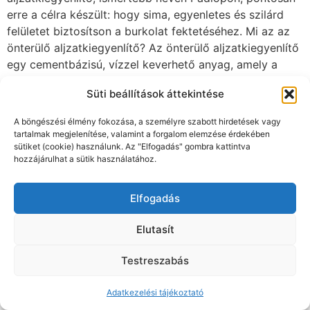
sokan egyszerűen „padloponozásnak” nevezik az
aljzatkiegyenlítés folyamatát. Laminált padló lerakása,
lépcső burkolása, szőnyegpadló lerakása… Kérje
árajánlatunkat az alábbi gombra kattintva: Árajánlat
kérése Miért fontos az aljzatkiegyenlítés? Az
aljzatkiegyenlítés célja, hogy a burkolandó padló
Süti beállítások áttekintése
felülete sík, szilárd és tiszta legyen. Ha az aljzat
egyenetlen, porózus vagy repedezett, az a
A böngészési élmény fokozása, a személyre szabott hirdetések vagy
tartalmak megjelenítése, valamint a forgalom elemzése érdekében
későbbiekben komoly problémákhoz vezethet: A
sütiket (cookie) használunk. Az "Elfogadás" gombra kattintva
laminált padló illesztései idővel szétnyílhatnak. A
hozzájárulhat a sütik használatához.
parketta nyikorgóvá, instabillá válhat. A burkolat alatt
levegőbuborékok, üregek alakulhatnak ki. A padló hő-
Elfogadás
és hangszigetelése romolhat. A megfelelő önterülő
aljzatkiegyenlítő használata ezeket a hibákat megelőzi,
Elutasít
és hosszú távon stabil, tartós felületet biztosít. Milyen
felületre alkalmazható? Az önterülő aljzatkiegyenlítő
Testreszabás
szinte bármilyen stabil, tiszta és szilárd felületre
felvihető: régi betonra, cementesztrichre,
Adatkezelési tájékoztató
csempeburkolatra, meglévő padlóra (megfelelő