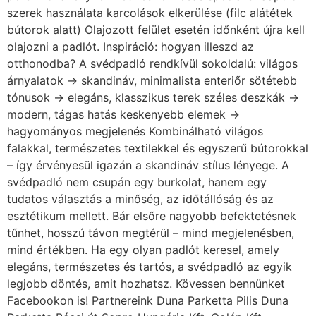
szerek használata karcolások elkerülése (filc alátétek
bútorok alatt) Olajozott felület esetén időnként újra kell
olajozni a padlót. Inspiráció: hogyan illeszd az
otthonodba? A svédpadló rendkívül sokoldalú: világos
árnyalatok → skandináv, minimalista enteriőr sötétebb
tónusok → elegáns, klasszikus terek széles deszkák →
modern, tágas hatás keskenyebb elemek →
hagyományos megjelenés Kombinálható világos
falakkal, természetes textilekkel és egyszerű bútorokkal
– így érvényesül igazán a skandináv stílus lényege. A
svédpadló nem csupán egy burkolat, hanem egy
tudatos választás a minőség, az időtállóság és az
esztétikum mellett. Bár elsőre nagyobb befektetésnek
tűnhet, hosszú távon megtérül – mind megjelenésben,
mind értékben. Ha egy olyan padlót keresel, amely
elegáns, természetes és tartós, a svédpadló az egyik
legjobb döntés, amit hozhatsz. Kövessen bennünket
Facebookon is! Partnereink Duna Parketta Pilis Duna