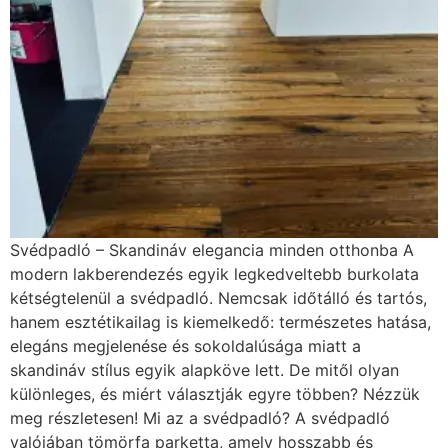
Svédpadló – Skandináv elegancia minden otthonba A
modern lakberendezés egyik legkedveltebb burkolata
kétségtelenül a svédpadló. Nemcsak időtálló és tartós,
hanem esztétikailag is kiemelkedő: természetes hatása,
elegáns megjelenése és sokoldalúsága miatt a
skandináv stílus egyik alapköve lett. De mitől olyan
különleges, és miért választják egyre többen? Nézzük
meg részletesen! Mi az a svédpadló? A svédpadló
valójában tömörfa parketta, amely hosszabb és