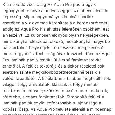
Kiemelkedő vízállóság Az Aqua Pro padló egyik
legnagyobb előnye a nedvességgel szembeni ellenálló
képesség. Míg a hagyományos laminált padlók
esetében a víz gyorsan károsíthatja a hordozóréteget,
addig az Aqua Pro kialakítása jelentősen csökkenti ezt
a veszélyt. Ez különösen előnyös olyan helyiségekben,
mint: konyha; előszoba; étkező; mosókonyha; nagyobb
páratartalmú helyiségek. Természetes megjelenés A
modern gyártási technológiának köszönhetően az Aqua
Pro laminált padló rendkívül élethű famintázatokkal
érhető el. A felület textúrája és a dekor részletei sok
esetben szinte megkülönböztethetetlenné teszik a
valódi fapadlótól. A kínálatban általában megtalálhatók:
világos tölgy árnyalatok; klasszikus tölgy minták;
rusztikus fa hatások; szürkés tónusú modern dekorok;
sötétebb, elegáns famintázatok. Strapabíró felület A
laminált padlók egyik legfontosabb tulajdonsága a
kopásállóság. Az Aqua Pro felülete ellenáll a mindennapi