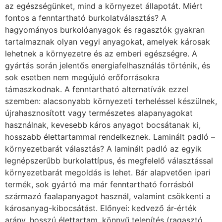
az egészségünket, mind a környezet állapotát. Miért
fontos a fenntartható burkolatválasztás? A
hagyományos burkolóanyagok és ragasztók gyakran
tartalmaznak olyan vegyi anyagokat, amelyek károsak
lehetnek a környezetre és az emberi egészségre. A
gyártás során jelentős energiafelhasználás történik, és
sok esetben nem megújuló erőforrásokra
támaszkodnak. A fenntartható alternatívák ezzel
szemben: alacsonyabb környezeti terheléssel készülnek,
újrahasznosított vagy természetes alapanyagokat
használnak, kevesebb káros anyagot bocsátanak ki,
hosszabb élettartammal rendelkeznek. Laminált padló –
környezetbarát választás? A laminált padló az egyik
legnépszerűbb burkolattípus, és megfelelő választással
környezetbarát megoldás is lehet. Bár alapvetően ipari
termék, sok gyártó ma már fenntartható forrásból
származó faalapanyagot használ, valamint csökkenti a
károsanyag-kibocsátást. Előnyei: kedvező ár-érték
arány, hosszú élettartam, könnyű telepítés (ragasztó