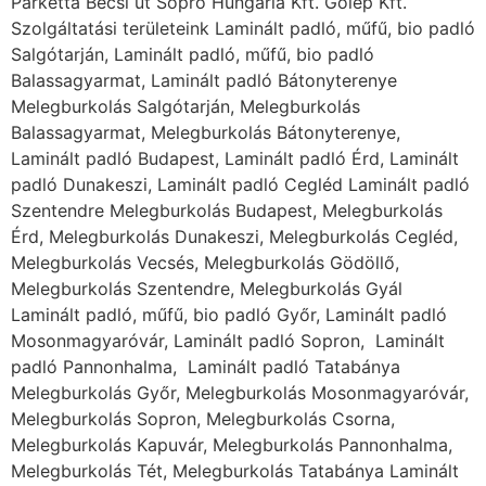
Parketta Bécsi út Sopro Hungária Kft. Golép Kft.
Szolgáltatási területeink Laminált padló, műfű, bio padló
Salgótarján, Laminált padló, műfű, bio padló
Balassagyarmat, Laminált padló Bátonyterenye
Melegburkolás Salgótarján, Melegburkolás
Balassagyarmat, Melegburkolás Bátonyterenye,
Laminált padló Budapest, Laminált padló Érd, Laminált
padló Dunakeszi, Laminált padló Cegléd Laminált padló
Szentendre Melegburkolás Budapest, Melegburkolás
Érd, Melegburkolás Dunakeszi, Melegburkolás Cegléd,
Melegburkolás Vecsés, Melegburkolás Gödöllő,
Melegburkolás Szentendre, Melegburkolás Gyál
Laminált padló, műfű, bio padló Győr, Laminált padló
Mosonmagyaróvár, Laminált padló Sopron, Laminált
padló Pannonhalma, Laminált padló Tatabánya
Melegburkolás Győr, Melegburkolás Mosonmagyaróvár,
Melegburkolás Sopron, Melegburkolás Csorna,
Melegburkolás Kapuvár, Melegburkolás Pannonhalma,
Melegburkolás Tét, Melegburkolás Tatabánya Laminált