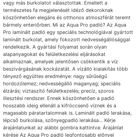
vagy más burkolatot választottak. Emellett a
természetes fa megjelenését idéző dekoroknak
köszönhetően elegáns és otthonos atmoszférát teremt
bármely enteriőrben. Mi az Aqua Pro padló? Az Aqua
Pro laminált padló egy speciális technológiával gyártott
laminált burkolat, amely fokozott nedvességállósággal
rendelkezik. A gyártási folyamat során olyan
alapanyagokat és felületkezelési eljárásokat
alkalmaznak, amelyek jelentősen csökkentik a víz
beszivárgásának kockázatát. A vízálló kialakítás több
tényező együttes eredménye: nagy sűrűségű
hordozólemez; nedvességálló maganyag; speciális
élzárás; víztaszító felületkezelés; precíz, szoros
illesztési rendszer. Ennek köszönhetően a padló
hosszabb ideig ellenáll a kifröccsenő víznek és a
magasabb páratartalomnak is. Laminált padló lerakása,
lépcső burkolása, szőnyegpadló lerakása… Kérje
árajánlatunkat az alábbi gombra kattintva: Árajánlat
kérése Az Aqua Pro padló legfontosabb előnyei