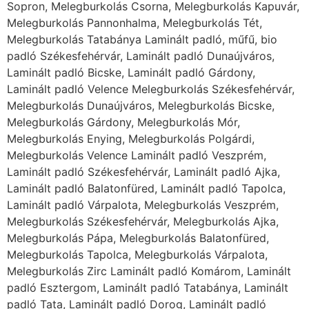
Sopron, Melegburkolás Csorna, Melegburkolás Kapuvár,
Melegburkolás Pannonhalma, Melegburkolás Tét,
Melegburkolás Tatabánya Laminált padló, műfű, bio
padló Székesfehérvár, Laminált padló Dunaújváros,
Laminált padló Bicske, Laminált padló Gárdony,
Laminált padló Velence Melegburkolás Székesfehérvár,
Melegburkolás Dunaújváros, Melegburkolás Bicske,
Melegburkolás Gárdony, Melegburkolás Mór,
Melegburkolás Enying, Melegburkolás Polgárdi,
Melegburkolás Velence Laminált padló Veszprém,
Laminált padló Székesfehérvár, Laminált padló Ajka,
Laminált padló Balatonfüred, Laminált padló Tapolca,
Laminált padló Várpalota, Melegburkolás Veszprém,
Melegburkolás Székesfehérvár, Melegburkolás Ajka,
Melegburkolás Pápa, Melegburkolás Balatonfüred,
Melegburkolás Tapolca, Melegburkolás Várpalota,
Melegburkolás Zirc Laminált padló Komárom, Laminált
padló Esztergom, Laminált padló Tatabánya, Laminált
padló Tata, Laminált padló Dorog, Laminált padló