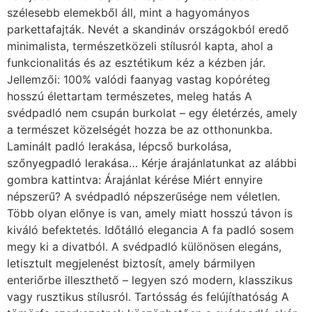
szélesebb elemekből áll, mint a hagyományos
parkettafajták. Nevét a skandináv országokból eredő
minimalista, természetközeli stílusról kapta, ahol a
funkcionalitás és az esztétikum kéz a kézben jár.
Jellemzői: 100% valódi faanyag vastag kopóréteg
hosszú élettartam természetes, meleg hatás A
svédpadló nem csupán burkolat – egy életérzés, amely
a természet közelségét hozza be az otthonunkba.
Laminált padló lerakása, lépcső burkolása,
szőnyegpadló lerakása… Kérje árajánlatunkat az alábbi
gombra kattintva: Árajánlat kérése Miért ennyire
népszerű? A svédpadló népszerűsége nem véletlen.
Több olyan előnye is van, amely miatt hosszú távon is
kiváló befektetés. Időtálló elegancia A fa padló sosem
megy ki a divatból. A svédpadló különösen elegáns,
letisztult megjelenést biztosít, amely bármilyen
enteriőrbe illeszthető – legyen szó modern, klasszikus
vagy rusztikus stílusról. Tartósság és felújíthatóság A