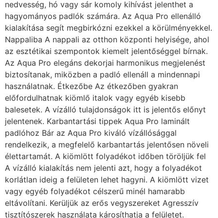
nedvesség, hó vagy sár komoly kihívást jelenthet a
hagyományos padlók számára. Az Aqua Pro ellenálló
kialakítása segít megbirkózni ezekkel a körülményekkel.
Nappaliba A nappali az otthon központi helyisége, ahol
az esztétikai szempontok kiemelt jelentőséggel bírnak.
Az Aqua Pro elegáns dekorjai harmonikus megjelenést
biztosítanak, miközben a padló ellenáll a mindennapi
használatnak. Étkezőbe Az étkezőben gyakran
előfordulhatnak kiömlő italok vagy egyéb kisebb
balesetek. A vízálló tulajdonságok itt is jelentős előnyt
jelentenek. Karbantartási tippek Aqua Pro laminált
padlóhoz Bár az Aqua Pro kiváló vízállósággal
rendelkezik, a megfelelő karbantartás jelentősen növeli
élettartamát. A kiömlött folyadékot időben töröljük fel
A vízálló kialakítás nem jelenti azt, hogy a folyadékot
korlátlan ideig a felületen lehet hagyni. A kiömlött vizet
vagy egyéb folyadékot célszerű minél hamarabb
eltávolítani. Kerüljük az erős vegyszereket Agresszív
tisztítószerek használata károsíthatja a felületet.