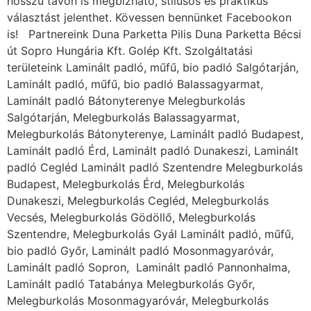
hosszú távon is megbízható, stílusos és praktikus
választást jelenthet. Kövessen bennünket Facebookon
is! Partnereink Duna Parketta Pilis Duna Parketta Bécsi
út Sopro Hungária Kft. Golép Kft. Szolgáltatási
területeink Laminált padló, műfű, bio padló Salgótarján,
Laminált padló, műfű, bio padló Balassagyarmat,
Laminált padló Bátonyterenye Melegburkolás
Salgótarján, Melegburkolás Balassagyarmat,
Melegburkolás Bátonyterenye, Laminált padló Budapest,
Laminált padló Érd, Laminált padló Dunakeszi, Laminált
padló Cegléd Laminált padló Szentendre Melegburkolás
Budapest, Melegburkolás Érd, Melegburkolás
Dunakeszi, Melegburkolás Cegléd, Melegburkolás
Vecsés, Melegburkolás Gödöllő, Melegburkolás
Szentendre, Melegburkolás Gyál Laminált padló, műfű,
bio padló Győr, Laminált padló Mosonmagyaróvár,
Laminált padló Sopron, Laminált padló Pannonhalma,
Laminált padló Tatabánya Melegburkolás Győr,
Melegburkolás Mosonmagyaróvár, Melegburkolás