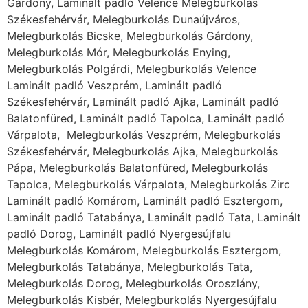
Gárdony, Laminált padló Velence Melegburkolás
Székesfehérvár, Melegburkolás Dunaújváros,
Melegburkolás Bicske, Melegburkolás Gárdony,
Melegburkolás Mór, Melegburkolás Enying,
Melegburkolás Polgárdi, Melegburkolás Velence
Laminált padló Veszprém, Laminált padló
Székesfehérvár, Laminált padló Ajka, Laminált padló
Balatonfüred, Laminált padló Tapolca, Laminált padló
Várpalota, Melegburkolás Veszprém, Melegburkolás
Székesfehérvár, Melegburkolás Ajka, Melegburkolás
Pápa, Melegburkolás Balatonfüred, Melegburkolás
Tapolca, Melegburkolás Várpalota, Melegburkolás Zirc
Laminált padló Komárom, Laminált padló Esztergom,
Laminált padló Tatabánya, Laminált padló Tata, Laminált
padló Dorog, Laminált padló Nyergesújfalu
Melegburkolás Komárom, Melegburkolás Esztergom,
Melegburkolás Tatabánya, Melegburkolás Tata,
Melegburkolás Dorog, Melegburkolás Oroszlány,
Melegburkolás Kisbér, Melegburkolás Nyergesújfalu