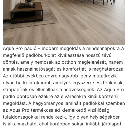
Aqua Pro padló – modern megoldás a mindennapokra A
megfelelő padlóburkolat kiválasztása hosszú távú
döntés, amely nemcsak az otthon megjelenését, hanem
annak használhatóságát és komfortját is meghatározza.
Az utóbbi években egyre nagyobb igény mutatkozik
olyan burkolatok iránt, amelyek egyszerre esztétikusak,
strapabírók és ellenállnak a nedvességnek. Az Aqua Pro
padló pontosan ezekre az elvárásokra kínál korszerű
megoldást. A hagyományos laminált padlókkal szemben
az Aqua Pro termékcsalád kiemelkedő vízállósági
tulajdonságokkal rendelkezik, így olyan helyiségekben
is alkalmazható, ahol korábban sokan inkább járólapot