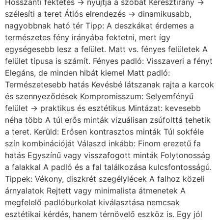
Hosszanti fektetés → nyújtja a szobát Keresztirány →
szélesíti a teret Átlós elrendezés → dinamikusabb,
nagyobbnak ható tér Tipp: A deszkákat érdemes a
természetes fény irányába fektetni, mert így
egységesebb lesz a felület. Matt vs. fényes felületek A
felület típusa is számít. Fényes padló: Visszaveri a fényt
Elegáns, de minden hibát kiemel Matt padló:
Természetesebb hatás Kevésbé látszanak rajta a karcok
és szennyeződések Kompromisszum: Selyemfényű
felület → praktikus és esztétikus Mintázat: kevesebb
néha több A túl erős minták vizuálisan zsúfolttá tehetik
a teret. Kerüld: Erősen kontrasztos minták Túl sokféle
szín kombinációját Válaszd inkább: Finom erezetű fa
hatás Egyszínű vagy visszafogott minták Folytonosság
a falakkal A padló és a fal találkozása kulcsfontosságú.
Tippek: Vékony, diszkrét szegélylécek A falhoz közeli
árnyalatok Rejtett vagy minimalista átmenetek A
megfelelő padlóburkolat kiválasztása nemcsak
esztétikai kérdés, hanem térnövelő eszköz is. Egy jól