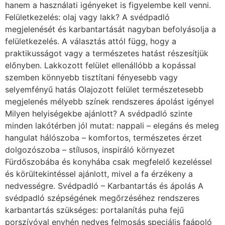
hanem a használati igényeket is figyelembe kell venni.
Felületkezelés: olaj vagy lakk? A svédpadló
megjelenését és karbantartását nagyban befolyásolja a
felületkezelés. A választás attól függ, hogy a
praktikusságot vagy a természetes hatást részesítjük
előnyben. Lakkozott felület ellenállóbb a kopással
szemben könnyebb tisztítani fényesebb vagy
selyemfényű hatás Olajozott felület természetesebb
megjelenés mélyebb színek rendszeres ápolást igényel
Milyen helyiségekbe ajánlott? A svédpadló szinte
minden lakótérben jól mutat: nappali – elegáns és meleg
hangulat hálószoba – komfortos, természetes érzet
dolgozószoba – stílusos, inspiráló környezet
Fürdőszobába és konyhába csak megfelelő kezeléssel
és körültekintéssel ajánlott, mivel a fa érzékeny a
nedvességre. Svédpadló – Karbantartás és ápolás A
svédpadló szépségének megőrzéséhez rendszeres
karbantartás szükséges: portalanítás puha fejű
porszívóval enyhén nedves felmosás speciális faápoló