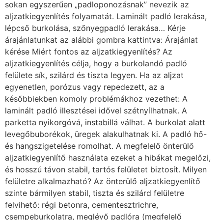
sokan egyszerűen „padloponozásnak” nevezik az
aljzatkiegyenlítés folyamatát. Laminált padló lerakása,
lépcső burkolása, szőnyegpadló lerakása… Kérje
árajánlatunkat az alábbi gombra kattintva: Árajánlat
kérése Miért fontos az aljzatkiegyenlítés? Az
aljzatkiegyenlítés célja, hogy a burkolandó padló
felülete sík, szilárd és tiszta legyen. Ha az aljzat
egyenetlen, porózus vagy repedezett, az a
későbbiekben komoly problémákhoz vezethet: A
laminált padló illesztései idővel szétnyílhatnak. A
parketta nyikorgóvá, instabillá válhat. A burkolat alatt
levegőbuborékok, üregek alakulhatnak ki. A padló hő-
és hangszigetelése romolhat. A megfelelő önterülő
aljzatkiegyenlítő használata ezeket a hibákat megelőzi,
és hosszú távon stabil, tartós felületet biztosít. Milyen
felületre alkalmazható? Az önterülő aljzatkiegyenlítő
szinte bármilyen stabil, tiszta és szilárd felületre
felvihető: régi betonra, cementesztrichre,
csempeburkolatra, meglévő padlóra (megfelelő