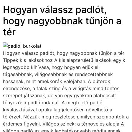
Hogyan válassz padlót,
hogy nagyobbnak tűnjön a
tér
Hogyan válassz padlót, hogy nagyobbnak tűnjön a tér
Tippek kis lakásokhoz A kis alapterületű lakások egyik
legnagyobb kihívása, hogy hogyan érjük el:
tágasabbnak, világosabbnak és rendezettebbnek
hassanak, mint amekkorák valójában. A bútorok
elrendezése, a falak színe és a világítás mind fontos
szerepet játszanak, de van egy gyakran alábecsült
tényező: a padlóburkolat. A megfelelő padló
kiválasztásával optikailag jelentősen növelhető a
térérzet. Nézzük meg részletesen, milyen szempontokra
érdemes figyelni. Világos színek: a térnövelés alapja A
világos padló az egyik leghatékonyabb módja annak,