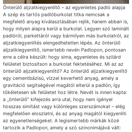
Önterülő aljzatkiegyenlítő – az egyenletes padló alapja
A szép és tartós padlóburkolat titka nemcsak a
megfelelő anyag kiválasztásában rejlik, hanem abban is,
hogy milyen alapra kerül a burkolat. Legyen szó laminált
padlóról, parkettáról vagy bármilyen más burkolatról, az
aljzatkiegyenlítés elengedhetetlen lépés. Az önterülő
aljzatkiegyenlítő, ismertebb nevén Padlopon, pontosan
erre a célra készült: hogy sima, egyenletes és szilárd
felületet biztosítson a burkolat fektetéséhez. Mi az az
önterülő aljzatkiegyenlítő? Az önterülő aljzatkiegyenlítő
egy cementbázisú, vízzel keverhető anyag, amely a
gravitáció segítségével magától elterül a padlón, így
tökéletesen sík felületet hoz létre. Nevét is innen kapta:
a „önterülő” kifejezés arra utal, hogy nem igényel
hosszas simítást vagy különleges szerszámokat – elég
megfelelően eloszlatni, és az anyag magától kiegyenlíti
az egyenetlenségeket. A legismertebb márkák közé
tartozik a Padlopon, amely a szó szinonimájává vált: