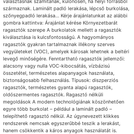
választásnak számítanak, különösen, ha helyi forrásból
származnak. Laminált padló lerakása, lépcső burkolása,
szőnyegpadló lerakása… Kérje árajánlatunkat az alábbi
gombra kattintva: Árajánlat kérése Környezetbarát
ragasztók szerepe A burkolatok mellett a ragasztók
kiválasztása is kulcsfontosságú. A hagyományos
ragasztók gyakran tartalmaznak illékony szerves
vegyületeket (VOC), amelyek károsak lehetnek a beltéri
levegő minőségére. Fenntartható ragasztók jellemzői:
alacsony vagy nulla VOC-kibocsátás, vízbázisú
összetétel, természetes alapanyagok használata,
biztonságosabb felhasználás. Típusok: diszperziós
ragasztók, természetes gyanta alapú ragasztók,
oldószermentes ragasztók. Ragasztó nélküli
megoldások A modern technológiának köszönhetően
egyre több burkolat – például a laminált padló –
telepíthető ragasztó nélkül. Az úgynevezett klikkes
rendszerek nemcsak egyszerűbbé teszik a lerakást,
hanem csökkentik a káros anyagok használatát is.