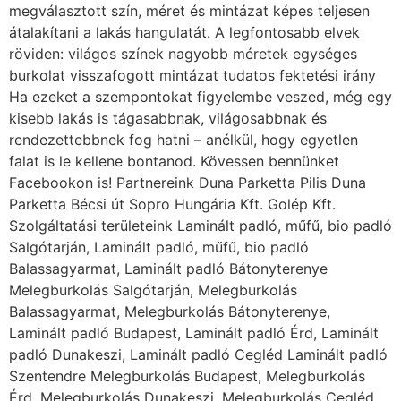
megválasztott szín, méret és mintázat képes teljesen
átalakítani a lakás hangulatát. A legfontosabb elvek
röviden: világos színek nagyobb méretek egységes
burkolat visszafogott mintázat tudatos fektetési irány
Ha ezeket a szempontokat figyelembe veszed, még egy
kisebb lakás is tágasabbnak, világosabbnak és
rendezettebbnek fog hatni – anélkül, hogy egyetlen
falat is le kellene bontanod. Kövessen bennünket
Facebookon is! Partnereink Duna Parketta Pilis Duna
Parketta Bécsi út Sopro Hungária Kft. Golép Kft.
Szolgáltatási területeink Laminált padló, műfű, bio padló
Salgótarján, Laminált padló, műfű, bio padló
Balassagyarmat, Laminált padló Bátonyterenye
Melegburkolás Salgótarján, Melegburkolás
Balassagyarmat, Melegburkolás Bátonyterenye,
Laminált padló Budapest, Laminált padló Érd, Laminált
padló Dunakeszi, Laminált padló Cegléd Laminált padló
Szentendre Melegburkolás Budapest, Melegburkolás
Érd, Melegburkolás Dunakeszi, Melegburkolás Cegléd,