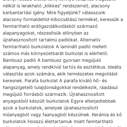
nélkül is lerakható „klikkes” rendszerrel), alacsony
karbantartási igény. Mire figyeljünk? válasszunk
alacsony formaldehid-kibocsátású terméket, keressük a
fenntartható erdőgazdálkodásból származó
alapanyagokat, részesítsük előnyben az
újrahasznosított tartalmú padlókat. Alternatív
fenntartható burkolatok A laminált padló mellett
számos más környezetbarát burkolat is elérhető:
Bambusz padló A bambusz gyorsan megújuló
alapanyag, amely rendkívül tartós és esztétikus. Ideális
választás azok számára, akik természetes megoldást
keresnek. Parafa burkolat A parafa kiváló hő- és
hangszigetelő tulajdonságokkal rendelkezik, ráadásul
megújuló forrásból származik. Újrahasznosított
anyagokból készült burkolatok Egyre elterjedtebbek
azok a burkolatok, amelyek újrahasznosított
műanyagból vagy faanyagból készülnek. Kerámia és kő
burkolatok Hosszú élettartamuk miatt fenntartható