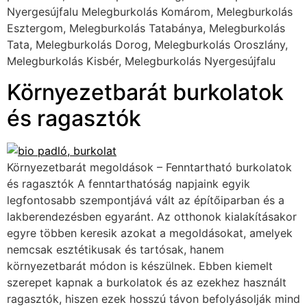
Nyergesújfalu Melegburkolás Komárom, Melegburkolás
Esztergom, Melegburkolás Tatabánya, Melegburkolás
Tata, Melegburkolás Dorog, Melegburkolás Oroszlány,
Melegburkolás Kisbér, Melegburkolás Nyergesújfalu
Környezetbarát burkolatok
és ragasztók
Környezetbarát megoldások – Fenntartható burkolatok
és ragasztók A fenntarthatóság napjaink egyik
legfontosabb szempontjává vált az építőiparban és a
lakberendezésben egyaránt. Az otthonok kialakításakor
egyre többen keresik azokat a megoldásokat, amelyek
nemcsak esztétikusak és tartósak, hanem
környezetbarát módon is készülnek. Ebben kiemelt
szerepet kapnak a burkolatok és az ezekhez használt
ragasztók, hiszen ezek hosszú távon befolyásolják mind