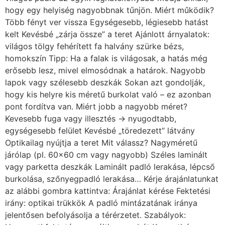
hogy egy helyiség nagyobbnak tűnjön. Miért működik?
Több fényt ver vissza Egységesebb, légiesebb hatást
kelt Kevésbé „zárja össze” a teret Ajánlott árnyalatok:
világos tölgy fehérített fa halvány szürke bézs,
homokszín Tipp: Ha a falak is világosak, a hatás még
erősebb lesz, mivel elmosódnak a határok. Nagyobb
lapok vagy szélesebb deszkák Sokan azt gondolják,
hogy kis helyre kis méretű burkolat való – ez azonban
pont fordítva van. Miért jobb a nagyobb méret?
Kevesebb fuga vagy illesztés → nyugodtabb,
egységesebb felület Kevésbé „töredezett” látvány
Optikailag nyújtja a teret Mit válassz? Nagyméretű
járólap (pl. 60×60 cm vagy nagyobb) Széles laminált
vagy parketta deszkák Laminált padló lerakása, lépcső
burkolása, szőnyegpadló lerakása… Kérje árajánlatunkat
az alábbi gombra kattintva: Árajánlat kérése Fektetési
irány: optikai trükkök A padló mintázatának iránya
jelentősen befolyásolja a térérzetet. Szabályok: