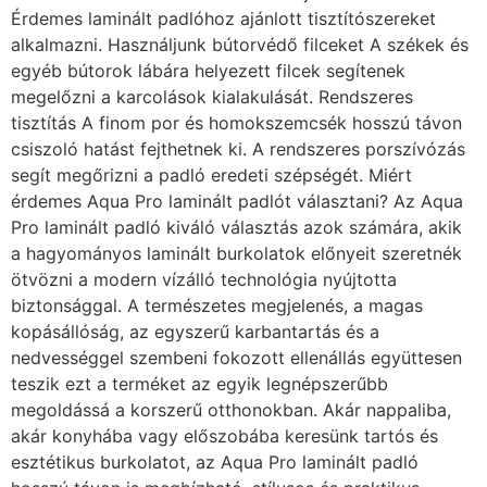
Érdemes laminált padlóhoz ajánlott tisztítószereket
alkalmazni. Használjunk bútorvédő filceket A székek és
egyéb bútorok lábára helyezett filcek segítenek
megelőzni a karcolások kialakulását. Rendszeres
tisztítás A finom por és homokszemcsék hosszú távon
csiszoló hatást fejthetnek ki. A rendszeres porszívózás
segít megőrizni a padló eredeti szépségét. Miért
érdemes Aqua Pro laminált padlót választani? Az Aqua
Pro laminált padló kiváló választás azok számára, akik
a hagyományos laminált burkolatok előnyeit szeretnék
ötvözni a modern vízálló technológia nyújtotta
biztonsággal. A természetes megjelenés, a magas
kopásállóság, az egyszerű karbantartás és a
nedvességgel szembeni fokozott ellenállás együttesen
teszik ezt a terméket az egyik legnépszerűbb
megoldássá a korszerű otthonokban. Akár nappaliba,
akár konyhába vagy előszobába keresünk tartós és
esztétikus burkolatot, az Aqua Pro laminált padló