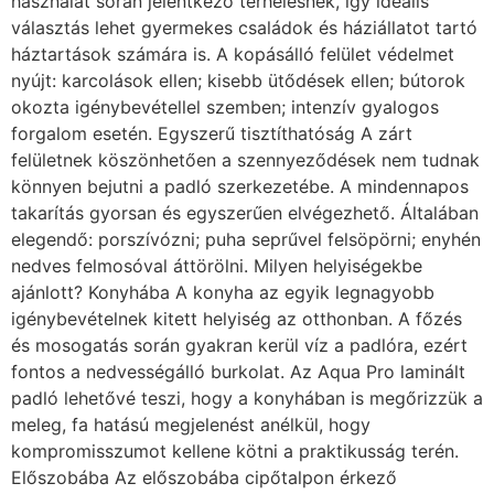
használat során jelentkező terhelésnek, így ideális
választás lehet gyermekes családok és háziállatot tartó
háztartások számára is. A kopásálló felület védelmet
nyújt: karcolások ellen; kisebb ütődések ellen; bútorok
okozta igénybevétellel szemben; intenzív gyalogos
forgalom esetén. Egyszerű tisztíthatóság A zárt
felületnek köszönhetően a szennyeződések nem tudnak
könnyen bejutni a padló szerkezetébe. A mindennapos
takarítás gyorsan és egyszerűen elvégezhető. Általában
elegendő: porszívózni; puha seprűvel felsöpörni; enyhén
nedves felmosóval áttörölni. Milyen helyiségekbe
ajánlott? Konyhába A konyha az egyik legnagyobb
igénybevételnek kitett helyiség az otthonban. A főzés
és mosogatás során gyakran kerül víz a padlóra, ezért
fontos a nedvességálló burkolat. Az Aqua Pro laminált
padló lehetővé teszi, hogy a konyhában is megőrizzük a
meleg, fa hatású megjelenést anélkül, hogy
kompromisszumot kellene kötni a praktikusság terén.
Előszobába Az előszobába cipőtalpon érkező