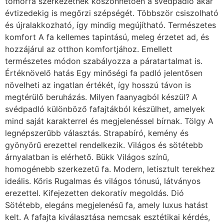
tömörfa szerkezetnek köszönhetően a svédpadló akár
évtizedekig is megőrzi szépségét. Többször csiszolható
és újralakkozható, így mindig megújítható. Természetes
komfort A fa kellemes tapintású, meleg érzetet ad, és
hozzájárul az otthon komfortjához. Emellett
természetes módon szabályozza a páratartalmat is.
Értéknövelő hatás Egy minőségi fa padló jelentősen
növelheti az ingatlan értékét, így hosszú távon is
megtérülő beruházás. Milyen faanyagból készül? A
svédpadló különböző fafajtákból készülhet, amelyek
mind saját karakterrel és megjelenéssel bírnak. Tölgy A
legnépszerűbb választás. Strapabíró, kemény és
gyönyörű erezettel rendelkezik. Világos és sötétebb
árnyalatban is elérhető. Bükk Világos színű,
homogénebb szerkezetű fa. Modern, letisztult terekhez
ideális. Kőris Rugalmas és világos tónusú, látványos
erezettel. Kifejezetten dekoratív megoldás. Dió
Sötétebb, elegáns megjelenésű fa, amely luxus hatást
kelt. A fafajta kiválasztása nemcsak esztétikai kérdés,