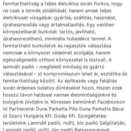
Fenntarthatóság a teljes életciklus során Fontos, hogy
ne csak a termék előállítását, hanem annak teljes
életciklusát vizsgáljuk: gyártás, szállítás, használat,
újrahasznosítás vagy ártalmatlanítás. Egy valóban
környezetbarát burkolat: tartós, javítható,
újrahasznosítható, minimális hulladékot termel. A
fenntartható burkolatok és ragasztók választása
nemcsak a környezet védelmét szolgálja, hanem
egészségesebb otthoni környezetet is biztosít. A
laminált padló – megfelelő minőség és gyártó
választásával – jó kompromisszum lehet ár, esztétika és
fenntarthatóság között. Az építkezés vagy felújítás
során érdemes tudatos döntéseket hozni, hiszen ezek
hosszú távon hatással vannak életminőségünkre és
bolygónk jövőjére is. Kövessen bennünket Facebookon
is! Partnereink Duna Parketta Pilis Duna Parketta Bécsi
út Sopro Hungária Kft. Golép Kft. Szolgáltatási
területeink Laminált padló, műfű, bio padló Salgótarján,
Laminált padló, műfű, bio padló Balassagyarmat,