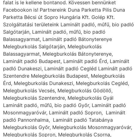
falat is le kellene bontanod. Kövessen bennünket
Facebookon is! Partnereink Duna Parketta Pilis Duna
Parketta Bécsi út Sopro Hungária Kft. Golép Kft.
Szolgáltatási területeink Laminált padló, műfű, bio padló
Salgótarján, Laminált padló, műfű, bio padló
Balassagyarmat, Laminált padló Bátonyterenye
Melegburkolás Salgótarján, Melegburkolás
Balassagyarmat, Melegburkolás Bátonyterenye,
Laminált padló Budapest, Laminált padló Érd, Laminált
padló Dunakeszi, Laminált padló Cegléd Laminált padló
Szentendre Melegburkolás Budapest, Melegburkolás
Érd, Melegburkolás Dunakeszi, Melegburkolás Cegléd,
Melegburkolás Vecsés, Melegburkolás Gödöllő,
Melegburkolás Szentendre, Melegburkolás Gyál
Laminált padló, műfű, bio padló Győr, Laminált padló
Mosonmagyaróvár, Laminált padló Sopron, Laminált
padló Pannonhalma, Laminált padló Tatabánya
Melegburkolás Győr, Melegburkolás Mosonmagyaróvár,
Melegburkolás Sopron, Melegburkolás Csorna,