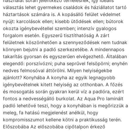
használat során jelentkező terhelésnek, így ideális
választás lehet gyermekes családok és háziállatot tartó
háztartások számára is. A kopásálló felület védelmet
nyújt: karcolások ellen; kisebb ütődések ellen; bútorok
okozta igénybevétellel szemben; intenzív gyalogos
forgalom esetén. Egyszerű tisztíthatóság A zárt
felületnek köszönhetően a szennyeződések nem tudnak
könnyen bejutni a padló szerkezetébe. A mindennapos
takarítás gyorsan és egyszerűen elvégezhető. Általában
elegendő: porszívózni; puha seprűvel felsöpörni; enyhén
nedves felmosóval áttörölni. Milyen helyiségekbe
ajánlott? Konyhába A konyha az egyik legnagyobb
igénybevételnek kitett helyiség az otthonban. A főzés
és mosogatás során gyakran kerül víz a padlóra, ezért
fontos a nedvességálló burkolat. Az Aqua Pro laminált
padló lehetővé teszi, hogy a konyhában is megőrizzük a
meleg, fa hatású megjelenést anélkül, hogy
kompromisszumot kellene kötni a praktikusság terén.
Előszobába Az előszobába cipőtalpon érkező