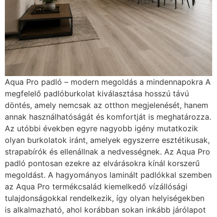
Aqua Pro padló – modern megoldás a mindennapokra A
megfelelő padlóburkolat kiválasztása hosszú távú
döntés, amely nemcsak az otthon megjelenését, hanem
annak használhatóságát és komfortját is meghatározza.
Az utóbbi években egyre nagyobb igény mutatkozik
olyan burkolatok iránt, amelyek egyszerre esztétikusak,
strapabírók és ellenállnak a nedvességnek. Az Aqua Pro
padló pontosan ezekre az elvárásokra kínál korszerű
megoldást. A hagyományos laminált padlókkal szemben
az Aqua Pro termékcsalád kiemelkedő vízállósági
tulajdonságokkal rendelkezik, így olyan helyiségekben
is alkalmazható, ahol korábban sokan inkább járólapot