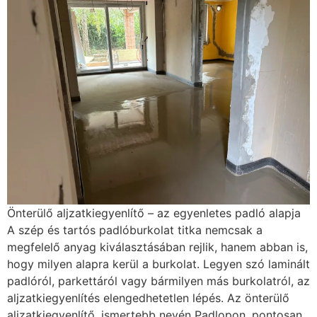
Önterülő aljzatkiegyenlítő – az egyenletes padló alapja
A szép és tartós padlóburkolat titka nemcsak a
megfelelő anyag kiválasztásában rejlik, hanem abban is,
hogy milyen alapra kerül a burkolat. Legyen szó laminált
padlóról, parkettáról vagy bármilyen más burkolatról, az
aljzatkiegyenlítés elengedhetetlen lépés. Az önterülő
aljzatkiegyenlítő, ismertebb nevén Padlopon, pontosan