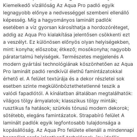
Kiemelkedő vízállóság Az Aqua Pro padló egyik
legnagyobb előnye a nedvességgel szembeni ellenálló
képesség. Míg a hagyományos laminált padlók
esetében a víz gyorsan károsíthatja a hordozóréteget,
addig az Aqua Pro kialakítása jelentősen csökkenti ezt
a veszélyt. Ez különösen előnyös olyan helyiségekben,
mint: konyha; előszoba; étkező; mosókonyha; nagyobb
páratartalmú helyiségek. Természetes megjelenés A
modern gyártási technológiának köszönhetően az Aqua
Pro laminált padló rendkívül élethű famintázatokkal
érhető el. A felület textúrája és a dekor részletei sok
esetben szinte megkülönböztethetetlenné teszik a
valódi fapadlótól. A kínálatban általában megtalálhatók:
világos tölgy árnyalatok; klasszikus tölgy minták;
rusztikus fa hatások; szürkés tónusú modern dekorok;
sötétebb, elegáns famintázatok. Strapabíró felület A
laminált padlók egyik legfontosabb tulajdonsága a
kopásállóság. Az Aqua Pro felülete ellenáll a mindennapi