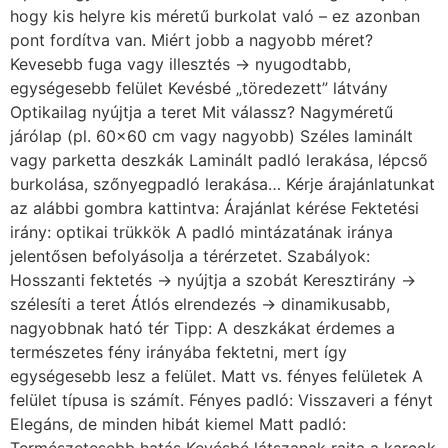
hogy kis helyre kis méretű burkolat való – ez azonban
pont fordítva van. Miért jobb a nagyobb méret?
Kevesebb fuga vagy illesztés → nyugodtabb,
egységesebb felület Kevésbé „töredezett” látvány
Optikailag nyújtja a teret Mit válassz? Nagyméretű
járólap (pl. 60×60 cm vagy nagyobb) Széles laminált
vagy parketta deszkák Laminált padló lerakása, lépcső
burkolása, szőnyegpadló lerakása… Kérje árajánlatunkat
az alábbi gombra kattintva: Árajánlat kérése Fektetési
irány: optikai trükkök A padló mintázatának iránya
jelentősen befolyásolja a térérzetet. Szabályok:
Hosszanti fektetés → nyújtja a szobát Keresztirány →
szélesíti a teret Átlós elrendezés → dinamikusabb,
nagyobbnak ható tér Tipp: A deszkákat érdemes a
természetes fény irányába fektetni, mert így
egységesebb lesz a felület. Matt vs. fényes felületek A
felület típusa is számít. Fényes padló: Visszaveri a fényt
Elegáns, de minden hibát kiemel Matt padló: