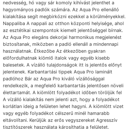
nedvesség, hó vagy sár komoly kihívást jelenthet a
hagyományos padlók számára. Az Aqua Pro ellenálló
kialakítása segít megbirkózni ezekkel a körülményekkel.
Nappaliba A nappali az otthon központi helyisége, ahol
az esztétikai szempontok kiemelt jelentőséggel bírnak.
Az Aqua Pro elegáns dekorjai harmonikus megjelenést
biztosítanak, miközben a padló ellenáll a mindennapi
használatnak. Étkezőbe Az étkezőben gyakran
előfordulhatnak kiömlő italok vagy egyéb kisebb
balesetek. A vízálló tulajdonságok itt is jelentős előnyt
jelentenek. Karbantartási tippek Aqua Pro laminált
padlóhoz Bár az Aqua Pro kiváló vízállósággal
rendelkezik, a megfelelő karbantartás jelentősen növeli
élettartamát. A kiömlött folyadékot időben töröljük fel
A vízálló kialakítás nem jelenti azt, hogy a folyadékot
korlátlan ideig a felületen lehet hagyni. A kiömlött vizet
vagy egyéb folyadékot célszerű minél hamarabb
eltávolítani. Kerüljük az erős vegyszereket Agresszív
tisztítószerek használata károsíthatja a felületet.