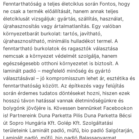
Fenntarthatóság a teljes életciklus során Fontos, hogy
ne csak a termék előállítását, hanem annak teljes
életciklusát vizsgáljuk: gyártás, szállítás, használat,
újrahasznosítás vagy ártalmatlanítás. Egy valóban
környezetbarát burkolat: tartós, javítható,
újrahasznosítható, minimális hulladékot termel. A
fenntartható burkolatok és ragasztók választása
nemcsak a környezet védelmét szolgálja, hanem
egészségesebb otthoni környezetet is biztosít. A
laminált padló – megfelelő minőség és gyártó
választásával – jó kompromisszum lehet ár, esztétika és
fenntarthatóság között. Az építkezés vagy felújítás
során érdemes tudatos döntéseket hozni, hiszen ezek
hosszú távon hatással vannak életminőségünkre és
bolygónk jövőjére is. Kövessen bennünket Facebookon
is! Partnereink Duna Parketta Pilis Duna Parketta Bécsi
út Sopro Hungária Kft. Golép Kft. Szolgáltatási
területeink Laminált padló, műfű, bio padló Salgótarján,
Laminált padló, műfű, bio padló Balassagyarmat,