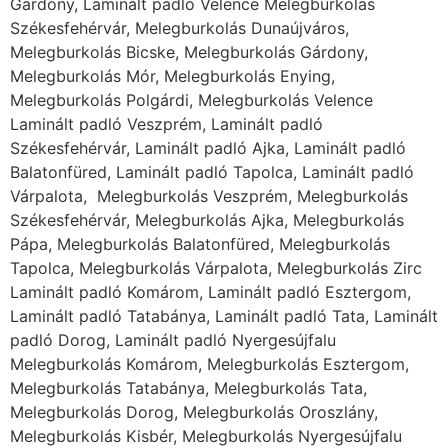
Gárdony, Laminált padló Velence Melegburkolás
Székesfehérvár, Melegburkolás Dunaújváros,
Melegburkolás Bicske, Melegburkolás Gárdony,
Melegburkolás Mór, Melegburkolás Enying,
Melegburkolás Polgárdi, Melegburkolás Velence
Laminált padló Veszprém, Laminált padló
Székesfehérvár, Laminált padló Ajka, Laminált padló
Balatonfüred, Laminált padló Tapolca, Laminált padló
Várpalota, Melegburkolás Veszprém, Melegburkolás
Székesfehérvár, Melegburkolás Ajka, Melegburkolás
Pápa, Melegburkolás Balatonfüred, Melegburkolás
Tapolca, Melegburkolás Várpalota, Melegburkolás Zirc
Laminált padló Komárom, Laminált padló Esztergom,
Laminált padló Tatabánya, Laminált padló Tata, Laminált
padló Dorog, Laminált padló Nyergesújfalu
Melegburkolás Komárom, Melegburkolás Esztergom,
Melegburkolás Tatabánya, Melegburkolás Tata,
Melegburkolás Dorog, Melegburkolás Oroszlány,
Melegburkolás Kisbér, Melegburkolás Nyergesújfalu