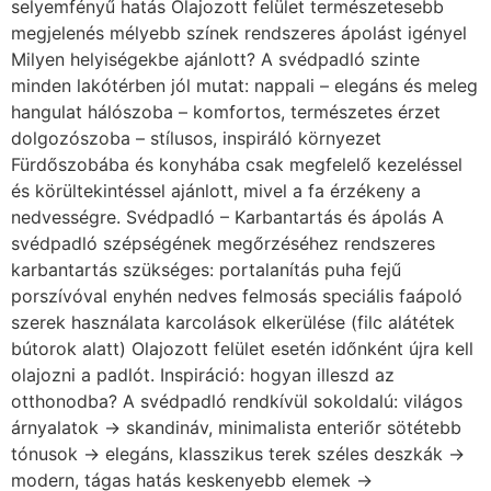
selyemfényű hatás Olajozott felület természetesebb
megjelenés mélyebb színek rendszeres ápolást igényel
Milyen helyiségekbe ajánlott? A svédpadló szinte
minden lakótérben jól mutat: nappali – elegáns és meleg
hangulat hálószoba – komfortos, természetes érzet
dolgozószoba – stílusos, inspiráló környezet
Fürdőszobába és konyhába csak megfelelő kezeléssel
és körültekintéssel ajánlott, mivel a fa érzékeny a
nedvességre. Svédpadló – Karbantartás és ápolás A
svédpadló szépségének megőrzéséhez rendszeres
karbantartás szükséges: portalanítás puha fejű
porszívóval enyhén nedves felmosás speciális faápoló
szerek használata karcolások elkerülése (filc alátétek
bútorok alatt) Olajozott felület esetén időnként újra kell
olajozni a padlót. Inspiráció: hogyan illeszd az
otthonodba? A svédpadló rendkívül sokoldalú: világos
árnyalatok → skandináv, minimalista enteriőr sötétebb
tónusok → elegáns, klasszikus terek széles deszkák →
modern, tágas hatás keskenyebb elemek →