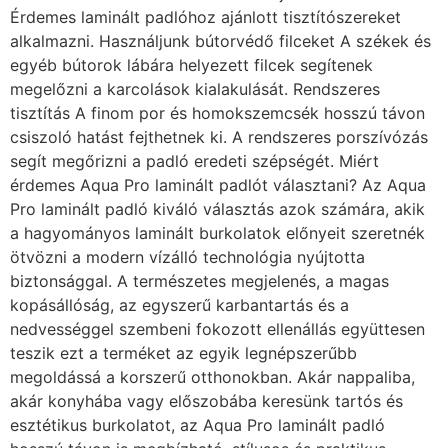
Érdemes laminált padlóhoz ajánlott tisztítószereket
alkalmazni. Használjunk bútorvédő filceket A székek és
egyéb bútorok lábára helyezett filcek segítenek
megelőzni a karcolások kialakulását. Rendszeres
tisztítás A finom por és homokszemcsék hosszú távon
csiszoló hatást fejthetnek ki. A rendszeres porszívózás
segít megőrizni a padló eredeti szépségét. Miért
érdemes Aqua Pro laminált padlót választani? Az Aqua
Pro laminált padló kiváló választás azok számára, akik
a hagyományos laminált burkolatok előnyeit szeretnék
ötvözni a modern vízálló technológia nyújtotta
biztonsággal. A természetes megjelenés, a magas
kopásállóság, az egyszerű karbantartás és a
nedvességgel szembeni fokozott ellenállás együttesen
teszik ezt a terméket az egyik legnépszerűbb
megoldássá a korszerű otthonokban. Akár nappaliba,
akár konyhába vagy előszobába keresünk tartós és
esztétikus burkolatot, az Aqua Pro laminált padló