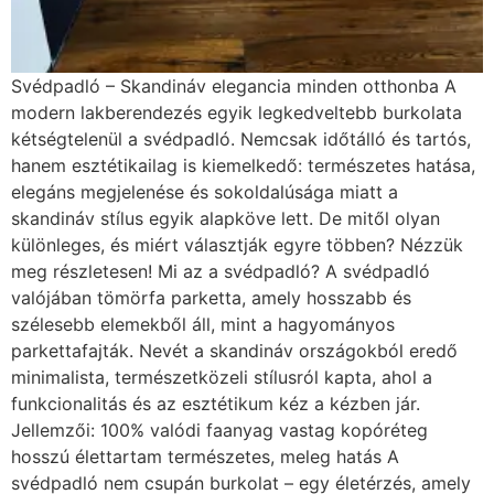
Svédpadló – Skandináv elegancia minden otthonba A
modern lakberendezés egyik legkedveltebb burkolata
kétségtelenül a svédpadló. Nemcsak időtálló és tartós,
hanem esztétikailag is kiemelkedő: természetes hatása,
elegáns megjelenése és sokoldalúsága miatt a
skandináv stílus egyik alapköve lett. De mitől olyan
különleges, és miért választják egyre többen? Nézzük
meg részletesen! Mi az a svédpadló? A svédpadló
valójában tömörfa parketta, amely hosszabb és
szélesebb elemekből áll, mint a hagyományos
parkettafajták. Nevét a skandináv országokból eredő
minimalista, természetközeli stílusról kapta, ahol a
funkcionalitás és az esztétikum kéz a kézben jár.
Jellemzői: 100% valódi faanyag vastag kopóréteg
hosszú élettartam természetes, meleg hatás A
svédpadló nem csupán burkolat – egy életérzés, amely