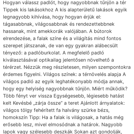
Hogyan válassz padlót, hogy nagyobbnak tűnjön a tér
Tippek kis lakásokhoz A kis alapterületű lakások egyik
legnagyobb kihívása, hogy hogyan érjük el:
tágasabbnak, világosabbnak és rendezettebbnek
hassanak, mint amekkorák valójában. A bútorok
elrendezése, a falak színe és a világítás mind fontos
szerepet játszanak, de van egy gyakran alábecsült
tényező: a padlóburkolat. A megfelelő padló
kiválasztásával optikailag jelentősen növelhető a
térérzet. Nézzük meg részletesen, milyen szempontokra
érdemes figyelni. Világos színek: a térnövelés alapja A
világos padló az egyik leghatékonyabb módja annak,
hogy egy helyiség nagyobbnak tűnjön. Miért működik?
Több fényt ver vissza Egységesebb, légiesebb hatást
kelt Kevésbé „zárja össze” a teret Ajánlott árnyalatok:
világos tölgy fehérített fa halvány szürke bézs,
homokszín Tipp: Ha a falak is világosak, a hatás még
erősebb lesz, mivel elmosódnak a határok. Nagyobb
lapok vagy szélesebb deszkák Sokan azt gondolják,