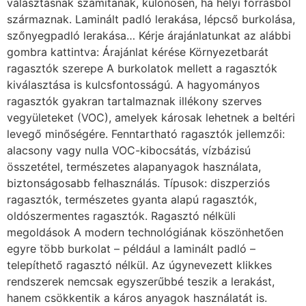
választásnak számítanak, különösen, ha helyi forrásból
származnak. Laminált padló lerakása, lépcső burkolása,
szőnyegpadló lerakása… Kérje árajánlatunkat az alábbi
gombra kattintva: Árajánlat kérése Környezetbarát
ragasztók szerepe A burkolatok mellett a ragasztók
kiválasztása is kulcsfontosságú. A hagyományos
ragasztók gyakran tartalmaznak illékony szerves
vegyületeket (VOC), amelyek károsak lehetnek a beltéri
levegő minőségére. Fenntartható ragasztók jellemzői:
alacsony vagy nulla VOC-kibocsátás, vízbázisú
összetétel, természetes alapanyagok használata,
biztonságosabb felhasználás. Típusok: diszperziós
ragasztók, természetes gyanta alapú ragasztók,
oldószermentes ragasztók. Ragasztó nélküli
megoldások A modern technológiának köszönhetően
egyre több burkolat – például a laminált padló –
telepíthető ragasztó nélkül. Az úgynevezett klikkes
rendszerek nemcsak egyszerűbbé teszik a lerakást,
hanem csökkentik a káros anyagok használatát is.