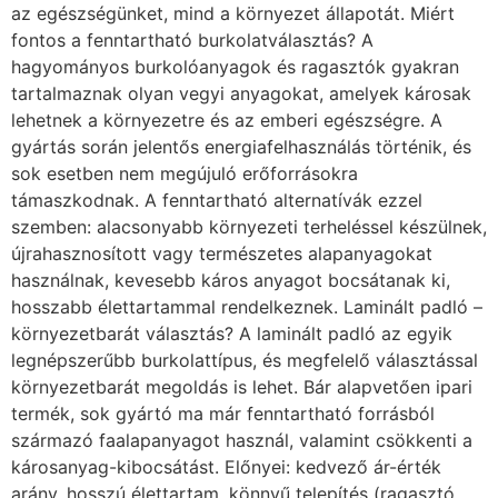
az egészségünket, mind a környezet állapotát. Miért
fontos a fenntartható burkolatválasztás? A
hagyományos burkolóanyagok és ragasztók gyakran
tartalmaznak olyan vegyi anyagokat, amelyek károsak
lehetnek a környezetre és az emberi egészségre. A
gyártás során jelentős energiafelhasználás történik, és
sok esetben nem megújuló erőforrásokra
támaszkodnak. A fenntartható alternatívák ezzel
szemben: alacsonyabb környezeti terheléssel készülnek,
újrahasznosított vagy természetes alapanyagokat
használnak, kevesebb káros anyagot bocsátanak ki,
hosszabb élettartammal rendelkeznek. Laminált padló –
környezetbarát választás? A laminált padló az egyik
legnépszerűbb burkolattípus, és megfelelő választással
környezetbarát megoldás is lehet. Bár alapvetően ipari
termék, sok gyártó ma már fenntartható forrásból
származó faalapanyagot használ, valamint csökkenti a
károsanyag-kibocsátást. Előnyei: kedvező ár-érték
arány, hosszú élettartam, könnyű telepítés (ragasztó