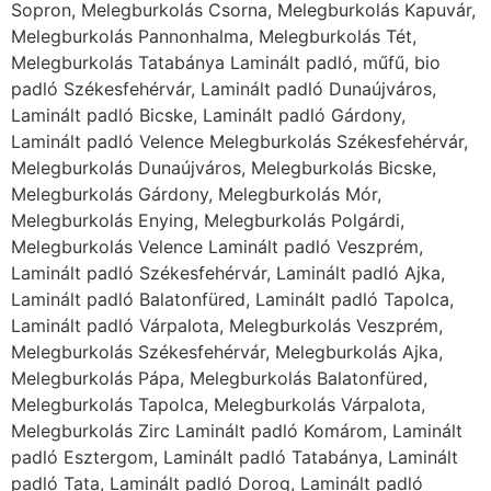
Sopron, Melegburkolás Csorna, Melegburkolás Kapuvár,
Melegburkolás Pannonhalma, Melegburkolás Tét,
Melegburkolás Tatabánya Laminált padló, műfű, bio
padló Székesfehérvár, Laminált padló Dunaújváros,
Laminált padló Bicske, Laminált padló Gárdony,
Laminált padló Velence Melegburkolás Székesfehérvár,
Melegburkolás Dunaújváros, Melegburkolás Bicske,
Melegburkolás Gárdony, Melegburkolás Mór,
Melegburkolás Enying, Melegburkolás Polgárdi,
Melegburkolás Velence Laminált padló Veszprém,
Laminált padló Székesfehérvár, Laminált padló Ajka,
Laminált padló Balatonfüred, Laminált padló Tapolca,
Laminált padló Várpalota, Melegburkolás Veszprém,
Melegburkolás Székesfehérvár, Melegburkolás Ajka,
Melegburkolás Pápa, Melegburkolás Balatonfüred,
Melegburkolás Tapolca, Melegburkolás Várpalota,
Melegburkolás Zirc Laminált padló Komárom, Laminált
padló Esztergom, Laminált padló Tatabánya, Laminált
padló Tata, Laminált padló Dorog, Laminált padló