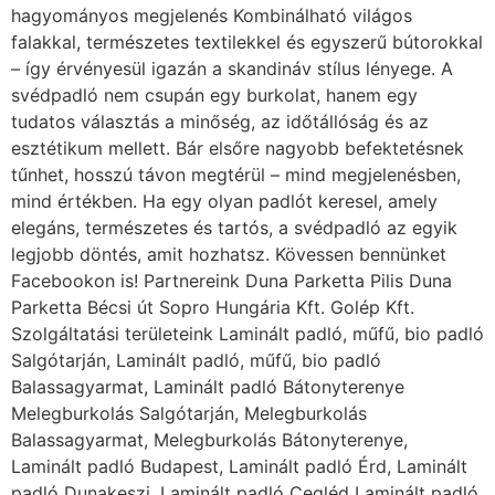
hagyományos megjelenés Kombinálható világos
falakkal, természetes textilekkel és egyszerű bútorokkal
– így érvényesül igazán a skandináv stílus lényege. A
svédpadló nem csupán egy burkolat, hanem egy
tudatos választás a minőség, az időtállóság és az
esztétikum mellett. Bár elsőre nagyobb befektetésnek
tűnhet, hosszú távon megtérül – mind megjelenésben,
mind értékben. Ha egy olyan padlót keresel, amely
elegáns, természetes és tartós, a svédpadló az egyik
legjobb döntés, amit hozhatsz. Kövessen bennünket
Facebookon is! Partnereink Duna Parketta Pilis Duna
Parketta Bécsi út Sopro Hungária Kft. Golép Kft.
Szolgáltatási területeink Laminált padló, műfű, bio padló
Salgótarján, Laminált padló, műfű, bio padló
Balassagyarmat, Laminált padló Bátonyterenye
Melegburkolás Salgótarján, Melegburkolás
Balassagyarmat, Melegburkolás Bátonyterenye,
Laminált padló Budapest, Laminált padló Érd, Laminált
padló Dunakeszi, Laminált padló Cegléd Laminált padló