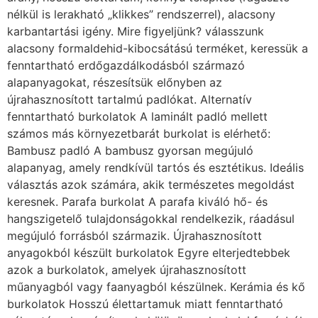
nélkül is lerakható „klikkes” rendszerrel), alacsony
karbantartási igény. Mire figyeljünk? válasszunk
alacsony formaldehid-kibocsátású terméket, keressük a
fenntartható erdőgazdálkodásból származó
alapanyagokat, részesítsük előnyben az
újrahasznosított tartalmú padlókat. Alternatív
fenntartható burkolatok A laminált padló mellett
számos más környezetbarát burkolat is elérhető:
Bambusz padló A bambusz gyorsan megújuló
alapanyag, amely rendkívül tartós és esztétikus. Ideális
választás azok számára, akik természetes megoldást
keresnek. Parafa burkolat A parafa kiváló hő- és
hangszigetelő tulajdonságokkal rendelkezik, ráadásul
megújuló forrásból származik. Újrahasznosított
anyagokból készült burkolatok Egyre elterjedtebbek
azok a burkolatok, amelyek újrahasznosított
műanyagból vagy faanyagból készülnek. Kerámia és kő
burkolatok Hosszú élettartamuk miatt fenntartható