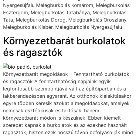
Nyergesújfalu Melegburkolás Komárom, Melegburkolás
Esztergom, Melegburkolás Tatabánya, Melegburkolás
Tata, Melegburkolás Dorog, Melegburkolás Oroszlány,
Melegburkolás Kisbér, Melegburkolás Nyergesújfalu
Környezetbarát burkolatok
és ragasztók
Környezetbarát megoldások – Fenntartható burkolatok
és ragasztók A fenntarthatóság napjaink egyik
legfontosabb szempontjává vált az építőiparban és a
lakberendezésben egyaránt. Az otthonok kialakításakor
egyre többen keresik azokat a megoldásokat, amelyek
nemcsak esztétikusak és tartósak, hanem
környezetbarát módon is készülnek. Ebben kiemelt
szerepet kapnak a burkolatok és az ezekhez használt
ragasztók, hiszen ezek hosszú távon befolyásolják mind