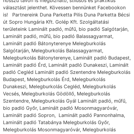
hosszú távon is megbízható, stílusos és praktikus
választást jelenthet. Kövessen bennünket Facebookon
is! Partnereink Duna Parketta Pilis Duna Parketta Bécsi
út Sopro Hungária Kft. Golép Kft. Szolgáltatási
területeink Laminált padló, műfű, bio padló Salgótarján,
Laminált padló, műfű, bio padló Balassagyarmat,
Laminált padló Bátonyterenye Melegburkolás
Salgótarján, Melegburkolás Balassagyarmat,
Melegburkolás Bátonyterenye, Laminált padló Budapest,
Laminált padló Érd, Laminált padló Dunakeszi, Laminált
padló Cegléd Laminált padló Szentendre Melegburkolás
Budapest, Melegburkolás Érd, Melegburkolás
Dunakeszi, Melegburkolás Cegléd, Melegburkolás
Vecsés, Melegburkolás Gödöllő, Melegburkolás
Szentendre, Melegburkolás Gyál Laminált padló, műfű,
bio padló Győr, Laminált padló Mosonmagyaróvár,
Laminált padló Sopron, Laminált padló Pannonhalma,
Laminált padló Tatabánya Melegburkolás Győr,
Melegburkolás Mosonmagyaróvár, Melegburkolás