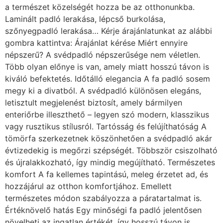
a természet közelségét hozza be az otthonunkba.
Laminált padló lerakása, lépcső burkolása,
szőnyegpadló lerakása… Kérje árajánlatunkat az alábbi
gombra kattintva: Árajánlat kérése Miért ennyire
népszerű? A svédpadló népszerűsége nem véletlen.
Több olyan előnye is van, amely miatt hosszú távon is
kiváló befektetés. Időtálló elegancia A fa padló sosem
megy ki a divatból. A svédpadló különösen elegáns,
letisztult megjelenést biztosít, amely bármilyen
enteriőrbe illeszthető – legyen szó modern, klasszikus
vagy rusztikus stílusról. Tartósság és felújíthatóság A
tömörfa szerkezetnek köszönhetően a svédpadló akár
évtizedekig is megőrzi szépségét. Többször csiszolható
és újralakkozható, így mindig megújítható. Természetes
komfort A fa kellemes tapintású, meleg érzetet ad, és
hozzájárul az otthon komfortjához. Emellett
természetes módon szabályozza a páratartalmat is.
Értéknövelő hatás Egy minőségi fa padló jelentősen
növelheti az ingatlan értékét, így hosszú távon is