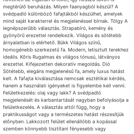
megtérülő beruházás. Milyen faanyagból készül? A
svédpadló különböző fafajtákból készülhet, amelyek
mind saját karakterrel és megjelenéssel bírnak. Tölgy A
legnépszerűbb választás. Strapabíró, kemény és
gyönyörű erezettel rendelkezik. Világos és sötétebb
árnyalatban is elérhető. Bükk Világos színű,
homogénebb szerkezetű fa. Modern, letisztult terekhez
ideális. Kőris Rugalmas és világos tónusú, látványos
erezettel. Kifejezetten dekoratív megoldás. Dió
Sötétebb, elegáns megjelenésű fa, amely luxus hatást
kelt. A fafajta kiválasztása nemcsak esztétikai kérdés,
hanem a használati igényeket is figyelembe kell venni.
Felületkezelés: olaj vagy lakk? A svédpadló
megjelenését és karbantartását nagyban befolyásolja a
felületkezelés. A választás attól függ, hogy a
praktikusságot vagy a természetes hatást részesítjük
előnyben. Lakkozott felület ellenállóbb a kopással
szemben könnyebb tisztítani fényesebb vagy