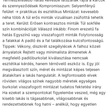
Természetesebb hatás Kevésbé látszanak rajta a karcok
és szennyeződések Kompromisszum: Selyemfényű
felület → praktikus és esztétikus Mintázat: kevesebb
néha több A túl erős minták vizuálisan zsúfolttá tehetik
a teret. Kerüld: Erősen kontrasztos minták Túl sokféle
szín kombinációját Válaszd inkább: Finom erezetű fa
hatás Egyszínű vagy visszafogott minták Folytonosság
a falakkal A padló és a fal találkozása kulcsfontosságú.
Tippek: Vékony, diszkrét szegélylécek A falhoz közeli
árnyalatok Rejtett vagy minimalista átmenetek A
megfelelő padlóburkolat kiválasztása nemcsak
esztétikai kérdés, hanem térnövelő eszköz is. Egy jól
megválasztott szín, méret és mintázat képes teljesen
átalakítani a lakás hangulatát. A legfontosabb elvek
röviden: világos színek nagyobb méretek egységes
burkolat visszafogott mintázat tudatos fektetési irány
Ha ezeket a szempontokat figyelembe veszed, még egy
kisebb lakás is tágasabbnak, világosabbnak és
rendezettebbnek fog hatni – anélkül, hogy egyetlen