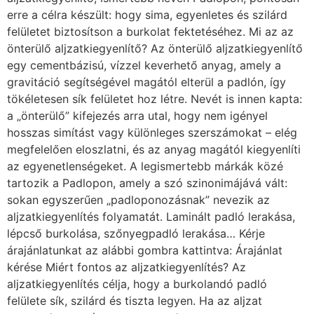
erre a célra készült: hogy sima, egyenletes és szilárd
felületet biztosítson a burkolat fektetéséhez. Mi az az
önterülő aljzatkiegyenlítő? Az önterülő aljzatkiegyenlítő
egy cementbázisú, vízzel keverhető anyag, amely a
gravitáció segítségével magától elterül a padlón, így
tökéletesen sík felületet hoz létre. Nevét is innen kapta:
a „önterülő” kifejezés arra utal, hogy nem igényel
hosszas simítást vagy különleges szerszámokat – elég
megfelelően eloszlatni, és az anyag magától kiegyenlíti
az egyenetlenségeket. A legismertebb márkák közé
tartozik a Padlopon, amely a szó szinonimájává vált:
sokan egyszerűen „padloponozásnak” nevezik az
aljzatkiegyenlítés folyamatát. Laminált padló lerakása,
lépcső burkolása, szőnyegpadló lerakása… Kérje
árajánlatunkat az alábbi gombra kattintva: Árajánlat
kérése Miért fontos az aljzatkiegyenlítés? Az
aljzatkiegyenlítés célja, hogy a burkolandó padló
felülete sík, szilárd és tiszta legyen. Ha az aljzat