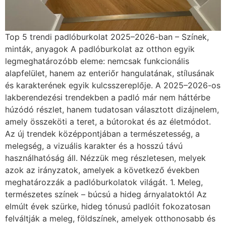
Top 5 trendi padlóburkolat 2025–2026-ban – Színek,
minták, anyagok A padlóburkolat az otthon egyik
legmeghatározóbb eleme: nemcsak funkcionális
alapfelület, hanem az enteriőr hangulatának, stílusának
és karakterének egyik kulcsszereplője. A 2025–2026-os
lakberendezési trendekben a padló már nem háttérbe
húzódó részlet, hanem tudatosan választott dizájnelem,
amely összeköti a teret, a bútorokat és az életmódot.
Az új trendek középpontjában a természetesség, a
melegség, a vizuális karakter és a hosszú távú
használhatóság áll. Nézzük meg részletesen, melyek
azok az irányzatok, amelyek a következő években
meghatározzák a padlóburkolatok világát. 1. Meleg,
természetes színek – búcsú a hideg árnyalatoktól Az
elmúlt évek szürke, hideg tónusú padlóit fokozatosan
felváltják a meleg, földszínek, amelyek otthonosabb és