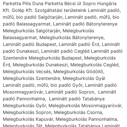
Parketta Pilis Duna Parketta Bécsi út Sopro Hungária
Kft. Golép Kft. Szolgáltatási területeink Laminált padló,
műfű, bio padló Salgótarján, Laminált padló, műfű, bio
padló Balassagyarmat, Laminált padló Bátonyterenye
Melegburkolás Salgótarján, Melegburkolás
Balassagyarmat, Melegburkolás Bátonyterenye,
Laminált padló Budapest, Laminált padló Érd, Laminált
padló Dunakeszi, Laminált padló Cegléd Laminált padló
Szentendre Melegburkolás Budapest, Melegburkolás
Érd, Melegburkolás Dunakeszi, Melegburkolás Cegléd,
Melegburkolás Vecsés, Melegburkolás Gödöllő,
Melegburkolás Szentendre, Melegburkolás Gyál
Laminált padló, műfű, bio padló Győr, Laminált padló
Mosonmagyaróvár, Laminált padló Sopron, Laminált
padló Pannonhalma, Laminált padló Tatabánya
Melegburkolás Győr, Melegburkolás Mosonmagyaróvár,
Melegburkolás Sopron, Melegburkolás Csorna,
Melegburkolás Kapuvár, Melegburkolás Pannonhalma,
Melegburkolás Tét, Melegburkolás Tatabánya Laminált