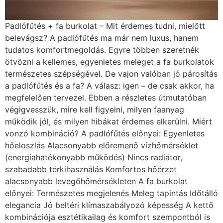
Padlófűtés + fa burkolat – Mit érdemes tudni, mielőtt
belevágsz? A padlófűtés ma már nem luxus, hanem
tudatos komfortmegoldás. Egyre többen szeretnék
ötvözni a kellemes, egyenletes meleget a fa burkolatok
természetes szépségével. De vajon valóban jó párosítás
a padlófűtés és a fa? A válasz: igen – de csak akkor, ha
megfelelően tervezel. Ebben a részletes útmutatóban
végigvesszük, mire kell figyelni, milyen faanyag
működik jól, és milyen hibákat érdemes elkerülni. Miért
vonzó kombináció? A padlófűtés előnyei: Egyenletes
hőeloszlás Alacsonyabb előremenő vízhőmérséklet
(energiahatékonyabb működés) Nincs radiátor,
szabadabb térkihasználás Komfortos hőérzet
alacsonyabb levegőhőmérsékleten A fa burkolat
előnyei: Természetes megjelenés Meleg tapintás Időtálló
elegancia Jó beltéri klímaszabályozó képesség A kettő
kombinációja esztétikailag és komfort szempontból is