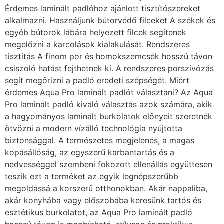
Érdemes laminált padlóhoz ajánlott tisztítószereket
alkalmazni. Használjunk bútorvédő filceket A székek és
egyéb bútorok lábára helyezett filcek segítenek
megelőzni a karcolások kialakulását. Rendszeres
tisztítás A finom por és homokszemcsék hosszú távon
csiszoló hatást fejthetnek ki. A rendszeres porszívózás
segít megőrizni a padló eredeti szépségét. Miért
érdemes Aqua Pro laminált padlót választani? Az Aqua
Pro laminált padló kiváló választás azok számára, akik
a hagyományos laminált burkolatok előnyeit szeretnék
ötvözni a modern vízálló technológia nyújtotta
biztonsággal. A természetes megjelenés, a magas
kopásállóság, az egyszerű karbantartás és a
nedvességgel szembeni fokozott ellenállás együttesen
teszik ezt a terméket az egyik legnépszerűbb
megoldássá a korszerű otthonokban. Akár nappaliba,
akár konyhába vagy előszobába keresünk tartós és
esztétikus burkolatot, az Aqua Pro laminált padló