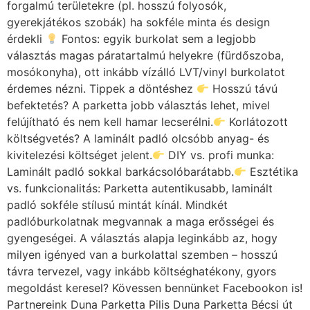
forgalmú területekre (pl. hosszú folyosók,
gyerekjátékos szobák) ha sokféle minta és design
érdekli
Fontos: egyik burkolat sem a legjobb
választás magas páratartalmú helyekre (fürdőszoba,
mosókonyha), ott inkább vízálló LVT/vinyl burkolatot
érdemes nézni. Tippek a döntéshez
Hosszú távú
befektetés? A parketta jobb választás lehet, mivel
felújítható és nem kell hamar lecserélni.
Korlátozott
költségvetés? A laminált padló olcsóbb anyag- és
kivitelezési költséget jelent.
DIY vs. profi munka:
Laminált padló sokkal barkácsolóbarátabb.
Esztétika
vs. funkcionalitás: Parketta autentikusabb, laminált
padló sokféle stílusú mintát kínál. Mindkét
padlóburkolatnak megvannak a maga erősségei és
gyengeségei. A választás alapja leginkább az, hogy
milyen igényed van a burkolattal szemben – hosszú
távra tervezel, vagy inkább költséghatékony, gyors
megoldást keresel? Kövessen bennünket Facebookon is!
Partnereink Duna Parketta Pilis Duna Parketta Bécsi út