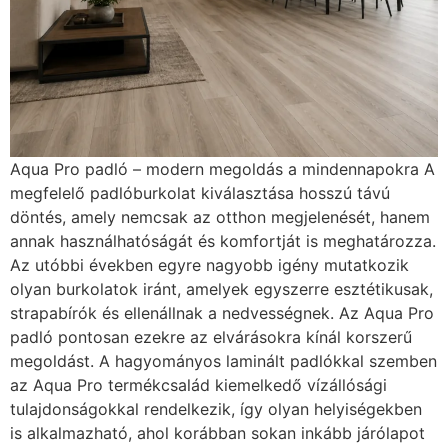
Aqua Pro padló – modern megoldás a mindennapokra A
megfelelő padlóburkolat kiválasztása hosszú távú
döntés, amely nemcsak az otthon megjelenését, hanem
annak használhatóságát és komfortját is meghatározza.
Az utóbbi években egyre nagyobb igény mutatkozik
olyan burkolatok iránt, amelyek egyszerre esztétikusak,
strapabírók és ellenállnak a nedvességnek. Az Aqua Pro
padló pontosan ezekre az elvárásokra kínál korszerű
megoldást. A hagyományos laminált padlókkal szemben
az Aqua Pro termékcsalád kiemelkedő vízállósági
tulajdonságokkal rendelkezik, így olyan helyiségekben
is alkalmazható, ahol korábban sokan inkább járólapot