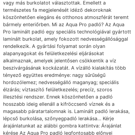
vagy más burkolatot választottak. Emellett a
természetes fa megjelenését idéző dekoroknak
köszönhetően elegáns és otthonos atmoszférát teremt
bármely enteriőrben. Mi az Aqua Pro padló? Az Aqua
Pro laminált padló egy speciális technológiával gyártott
laminált burkolat, amely fokozott nedvességállósággal
rendelkezik. A gyártási folyamat során olyan
alapanyagokat és felületkezelési eljárásokat
alkalmaznak, amelyek jelentősen csökkentik a víz
beszivárgásának kockázatát. A vízálló kialakítás több
tényező együttes eredménye: nagy sűrűségű
hordozólemez; nedvességálló maganyag; speciális
élzárás; víztaszító felületkezelés; precíz, szoros
illesztési rendszer. Ennek köszönhetően a padló
hosszabb ideig ellenáll a kifröccsenő víznek és a
magasabb páratartalomnak is. Laminált padló lerakása,
lépcső burkolása, szőnyegpadló lerakása… Kérje
árajánlatunkat az alábbi gombra kattintva: Árajánlat
kérése Az Aqua Pro padló legfontosabb előnyei