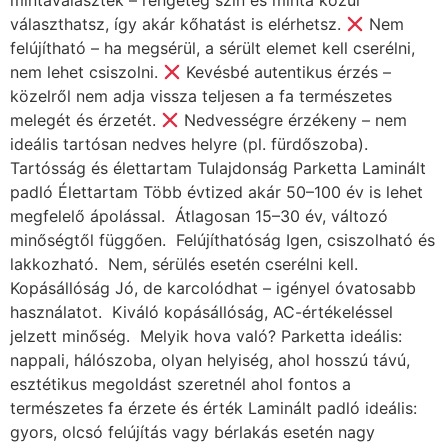
mintaválaszték – rengeteg szín és minta közül
választhatsz, így akár kőhatást is elérhetsz.
Nem
felújítható – ha megsérül, a sérült elemet kell cserélni,
nem lehet csiszolni.
Kevésbé autentikus érzés –
közelről nem adja vissza teljesen a fa természetes
melegét és érzetét.
Nedvességre érzékeny – nem
ideális tartósan nedves helyre (pl. fürdőszoba).
Tartósság és élettartam Tulajdonság Parketta Laminált
padló Élettartam Több évtized akár 50–100 év is lehet
megfelelő ápolással. Átlagosan 15–30 év, változó
minőségtől függően. Felújíthatóság Igen, csiszolható és
lakkozható. Nem, sérülés esetén cserélni kell.
Kopásállóság Jó, de karcolódhat – igényel óvatosabb
használatot. Kiváló kopásállóság, AC-értékeléssel
jelzett minőség. Melyik hova való? Parketta ideális:
nappali, hálószoba, olyan helyiség, ahol hosszú távú,
esztétikus megoldást szeretnél ahol fontos a
természetes fa érzete és érték Laminált padló ideális:
gyors, olcsó felújítás vagy bérlakás esetén nagy