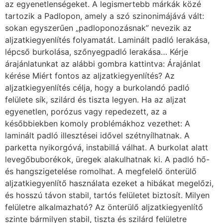
az egyenetlenségeket. A legismertebb márkák közé
tartozik a Padlopon, amely a szó szinonimájává vált:
sokan egyszerűen „padloponozásnak” nevezik az
aljzatkiegyenlítés folyamatát. Laminált padló lerakása,
lépcső burkolása, szőnyegpadló lerakása… Kérje
árajánlatunkat az alábbi gombra kattintva: Árajánlat
kérése Miért fontos az aljzatkiegyenlítés? Az
aljzatkiegyenlítés célja, hogy a burkolandó padló
felülete sík, szilárd és tiszta legyen. Ha az aljzat
egyenetlen, porózus vagy repedezett, az a
későbbiekben komoly problémákhoz vezethet: A
laminált padló illesztései idővel szétnyílhatnak. A
parketta nyikorgóvá, instabillá válhat. A burkolat alatt
levegőbuborékok, üregek alakulhatnak ki. A padló hő-
és hangszigetelése romolhat. A megfelelő önterülő
aljzatkiegyenlítő használata ezeket a hibákat megelőzi,
és hosszú távon stabil, tartós felületet biztosít. Milyen
felületre alkalmazható? Az önterülő aljzatkiegyenlítő
szinte bármilyen stabil, tiszta és szilárd felületre