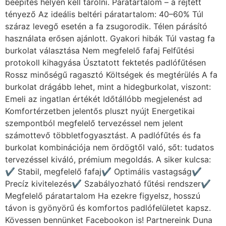
beépítés helyén kell tárolni. Páratartalom – a rejtett
tényező Az ideális beltéri páratartalom: 40–60% Túl
száraz levegő esetén a fa zsugorodik. Télen párásító
használata erősen ajánlott. Gyakori hibák Túl vastag fa
burkolat választása Nem megfelelő fafaj Felfűtési
protokoll kihagyása Úsztatott fektetés padlófűtésen
Rossz minőségű ragasztó Költségek és megtérülés A fa
burkolat drágább lehet, mint a hidegburkolat, viszont:
Emeli az ingatlan értékét Időtállóbb megjelenést ad
Komfortérzetben jelentős pluszt nyújt Energetikai
szempontból megfelelő tervezéssel nem jelent
számottevő többletfogyasztást. A padlófűtés és fa
burkolat kombinációja nem ördögtől való, sőt: tudatos
tervezéssel kiváló, prémium megoldás. A siker kulcsa:
✔ Stabil, megfelelő fafaj✔ Optimális vastagság✔
Precíz kivitelezés✔ Szabályozható fűtési rendszer✔
Megfelelő páratartalom Ha ezekre figyelsz, hosszú
távon is gyönyörű és komfortos padlófelületet kapsz.
Kövessen bennünket Facebookon is! Partnereink Duna