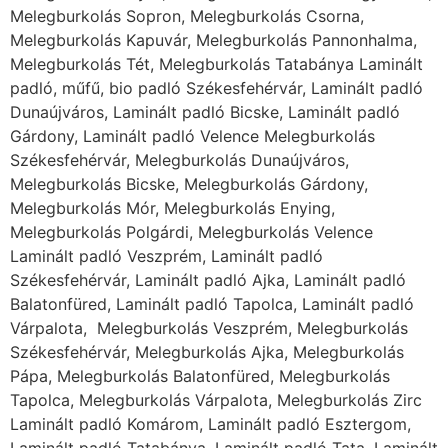
Melegburkolás Sopron, Melegburkolás Csorna,
Melegburkolás Kapuvár, Melegburkolás Pannonhalma,
Melegburkolás Tét, Melegburkolás Tatabánya Laminált
padló, műfű, bio padló Székesfehérvár, Laminált padló
Dunaújváros, Laminált padló Bicske, Laminált padló
Gárdony, Laminált padló Velence Melegburkolás
Székesfehérvár, Melegburkolás Dunaújváros,
Melegburkolás Bicske, Melegburkolás Gárdony,
Melegburkolás Mór, Melegburkolás Enying,
Melegburkolás Polgárdi, Melegburkolás Velence
Laminált padló Veszprém, Laminált padló
Székesfehérvár, Laminált padló Ajka, Laminált padló
Balatonfüred, Laminált padló Tapolca, Laminált padló
Várpalota, Melegburkolás Veszprém, Melegburkolás
Székesfehérvár, Melegburkolás Ajka, Melegburkolás
Pápa, Melegburkolás Balatonfüred, Melegburkolás
Tapolca, Melegburkolás Várpalota, Melegburkolás Zirc
Laminált padló Komárom, Laminált padló Esztergom,
Laminált padló Tatabánya, Laminált padló Tata, Laminált