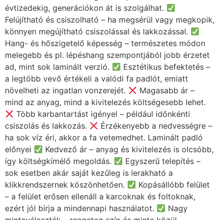
évtizedekig, generációkon át is szolgálhat.
Felújítható és csiszolható – ha megsérül vagy megkopik,
könnyen megújítható csiszolással és lakkozással.
Hang- és hőszigetelő képesség – természetes módon
melegebb és pl. lépéshang szempontjából jobb érzetet
ad, mint sok laminált verzió.
Esztétikus befektetés –
a legtöbb vevő értékeli a valódi fa padlót, emiatt
növelheti az ingatlan vonzerejét.
Magasabb ár –
mind az anyag, mind a kivitelezés költségesebb lehet.
Több karbantartást igényel – például időnkénti
csiszolás és lakkozás.
Érzékenyebb a nedvességre –
ha sok víz éri, akkor a fa vetemedhet. Laminált padló
előnyei
Kedvező ár – anyag és kivitelezés is olcsóbb,
így költségkímélő megoldás.
Egyszerű telepítés –
sok esetben akár saját kezűleg is lerakható a
klikkrendszernek köszönhetően.
Kopásállóbb felület
– a felület erősen ellenáll a karcoknak és foltoknak,
ezért jól bírja a mindennapi használatot.
Nagy