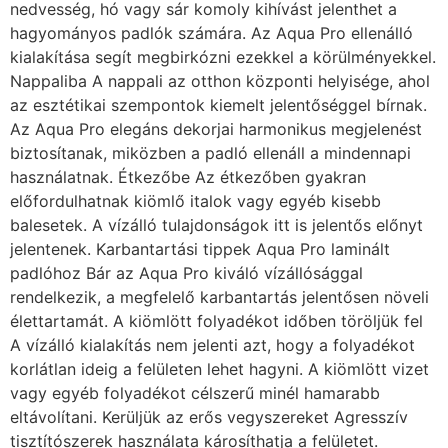
nedvesség, hó vagy sár komoly kihívást jelenthet a
hagyományos padlók számára. Az Aqua Pro ellenálló
kialakítása segít megbirkózni ezekkel a körülményekkel.
Nappaliba A nappali az otthon központi helyisége, ahol
az esztétikai szempontok kiemelt jelentőséggel bírnak.
Az Aqua Pro elegáns dekorjai harmonikus megjelenést
biztosítanak, miközben a padló ellenáll a mindennapi
használatnak. Étkezőbe Az étkezőben gyakran
előfordulhatnak kiömlő italok vagy egyéb kisebb
balesetek. A vízálló tulajdonságok itt is jelentős előnyt
jelentenek. Karbantartási tippek Aqua Pro laminált
padlóhoz Bár az Aqua Pro kiváló vízállósággal
rendelkezik, a megfelelő karbantartás jelentősen növeli
élettartamát. A kiömlött folyadékot időben töröljük fel
A vízálló kialakítás nem jelenti azt, hogy a folyadékot
korlátlan ideig a felületen lehet hagyni. A kiömlött vizet
vagy egyéb folyadékot célszerű minél hamarabb
eltávolítani. Kerüljük az erős vegyszereket Agresszív
tisztítószerek használata károsíthatja a felületet.