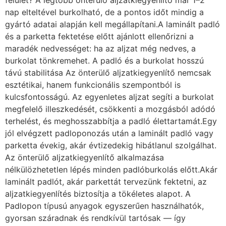
nap elteltével burkolható, de a pontos időt mindig a
gyártó adatai alapján kell megállapítani.A laminált padló
és a parketta fektetése előtt ajánlott ellenőrizni a
maradék nedvességet: ha az aljzat még nedves, a
burkolat tönkremehet. A padló és a burkolat hosszú
távú stabilitása Az önterülő aljzatkiegyenlítő nemcsak
esztétikai, hanem funkcionális szempontból is
kulcsfontosságú. Az egyenletes aljzat segíti a burkolat
megfelelő illeszkedését, csökkenti a mozgásból adódó
terhelést, és meghosszabbítja a padló élettartamát.Egy
jól elvégzett padloponozás után a laminált padló vagy
parketta évekig, akár évtizedekig hibátlanul szolgálhat.
Az önterülő aljzatkiegyenlítő alkalmazása
nélkülözhetetlen lépés minden padlóburkolás előtt.Akár
laminált padlót, akár parkettát tervezünk fektetni, az
aljzatkiegyenlítés biztosítja a tökéletes alapot. A
Padlopon típusú anyagok egyszerűen használhatók,
gyorsan száradnak és rendkívül tartósak — így