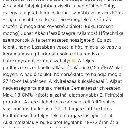
Az alábbi fafajok jobban viselik a padlófűtést: Tölgy –
az egyik legstabilabb és legnépszerűbb választás Kőris
– rugalmasabb szerkezet Dió – megfelelő szárítás
esetén jó megoldás Kevésbé ajánlott: Bükk (erősen
mozog) Juhar Akác (feszültségre hajlamos) Hőtechnikai
szempontok A fa természetes hőszigetelő. Ez azt
jelenti, hogy: Lassabban vezeti a hőt, mint a kő vagy a
kerámia Vastag burkolat csökkenti a rendszer
hatékonyságát Fontos szabály:
A teljes
padlószerkezet hőellenállása általában 0,15 m²K/W alatt
legyen. A padló felületi hőmérséklete ne haladja meg a
27 °C-ot lakótérben. A kivitelezés kulcslépései 1. Aljzat
nedvességtartalmának mérése Cementesztrich esetén:
Max. 1,8 CM% (fűtött aljzatnál alacsonyabb) 2. Felfűtési
protokoll Az esztrichet fokozatosan kell felfűteni és
visszahűteni burkolás előtt. 3. Ragasztott fektetés
Padlófűtésnél a teljes felületű ragasztás ajánlott. 4.
Akklimatizálás A burkolatot legalább 48–72 órán át a