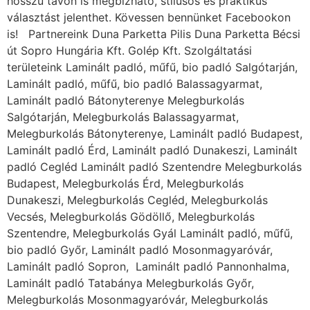
hosszú távon is megbízható, stílusos és praktikus
választást jelenthet. Kövessen bennünket Facebookon
is! Partnereink Duna Parketta Pilis Duna Parketta Bécsi
út Sopro Hungária Kft. Golép Kft. Szolgáltatási
területeink Laminált padló, műfű, bio padló Salgótarján,
Laminált padló, műfű, bio padló Balassagyarmat,
Laminált padló Bátonyterenye Melegburkolás
Salgótarján, Melegburkolás Balassagyarmat,
Melegburkolás Bátonyterenye, Laminált padló Budapest,
Laminált padló Érd, Laminált padló Dunakeszi, Laminált
padló Cegléd Laminált padló Szentendre Melegburkolás
Budapest, Melegburkolás Érd, Melegburkolás
Dunakeszi, Melegburkolás Cegléd, Melegburkolás
Vecsés, Melegburkolás Gödöllő, Melegburkolás
Szentendre, Melegburkolás Gyál Laminált padló, műfű,
bio padló Győr, Laminált padló Mosonmagyaróvár,
Laminált padló Sopron, Laminált padló Pannonhalma,
Laminált padló Tatabánya Melegburkolás Győr,
Melegburkolás Mosonmagyaróvár, Melegburkolás