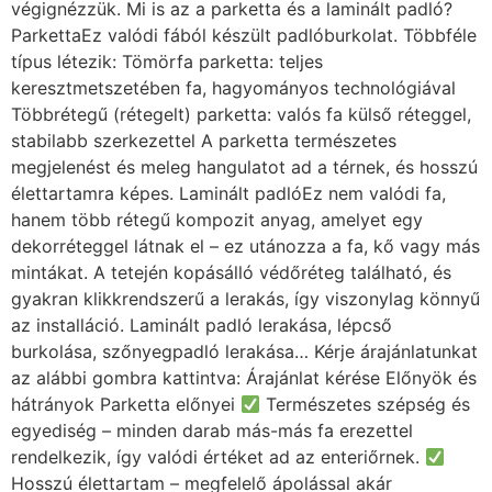
végignézzük. Mi is az a parketta és a laminált padló?
ParkettaEz valódi fából készült padlóburkolat. Többféle
típus létezik: Tömörfa parketta: teljes
keresztmetszetében fa, hagyományos technológiával
Többrétegű (rétegelt) parketta: valós fa külső réteggel,
stabilabb szerkezettel A parketta természetes
megjelenést és meleg hangulatot ad a térnek, és hosszú
élettartamra képes. Laminált padlóEz nem valódi fa,
hanem több rétegű kompozit anyag, amelyet egy
dekorréteggel látnak el – ez utánozza a fa, kő vagy más
mintákat. A tetején kopásálló védőréteg található, és
gyakran klikkrendszerű a lerakás, így viszonylag könnyű
az installáció. Laminált padló lerakása, lépcső
burkolása, szőnyegpadló lerakása… Kérje árajánlatunkat
az alábbi gombra kattintva: Árajánlat kérése Előnyök és
hátrányok Parketta előnyei
Természetes szépség és
egyediség – minden darab más-más fa erezettel
rendelkezik, így valódi értéket ad az enteriőrnek.
Hosszú élettartam – megfelelő ápolással akár