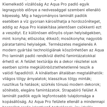
Kiemelkedő vízállóság Az Aqua Pro padló egyik
legnagyobb előnye a nedvességgel szembeni ellenálló
képesség. Míg a hagyományos laminált padlók
esetében a víz gyorsan károsíthatja a hordozóréteget,
addig az Aqua Pro kialakítása jelentősen csökkenti ezt
a veszélyt. Ez különösen előnyös olyan helyiségekben,
mint: konyha; előszoba; étkező; mosókonyha; nagyobb
páratartalmú helyiségek. Természetes megjelenés A
modern gyártási technológiának köszönhetően az Aqua
Pro laminált padló rendkívül élethű famintázatokkal
érhető el. A felület textúrája és a dekor részletei sok
esetben szinte megkülönböztethetetlenné teszik a
valódi fapadlótól. A kínálatban általában megtalálhatók:
világos tölgy árnyalatok; klasszikus tölgy minták;
rusztikus fa hatások; szürkés tónusú modern dekorok;
sötétebb, elegáns famintázatok. Strapabíró felület A
laminált padlók egyik legfontosabb tulajdonsága a
kopásállóság. Az Aqua Pro felülete ellenáll a mindennapi