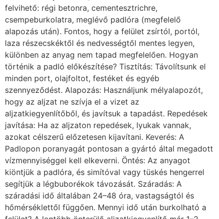
felvihető: régi betonra, cementesztrichre,
csempeburkolatra, meglévő padlóra (megfelelő
alapozás után). Fontos, hogy a felület zsírtól, portól,
laza részecskéktől és nedvességtől mentes legyen,
különben az anyag nem tapad megfelelően. Hogyan
történik a padló előkészítése? Tisztítás: Távolítsunk el
minden port, olajfoltot, festéket és egyéb
szennyeződést. Alapozás: Használjunk mélyalapozót,
hogy az aljzat ne szívja el a vizet az
aljzatkiegyenlítőből, és javítsuk a tapadást. Repedések
javítása: Ha az aljzaton repedések, lyukak vannak,
azokat célszerű előzetesen kijavítani. Keverés: A
Padlopon poranyagát pontosan a gyártó által megadott
vízmennyiséggel kell elkeverni. Öntés: Az anyagot
kiöntjük a padlóra, és simítóval vagy tüskés hengerrel
segítjük a légbuborékok távozását. Száradás: A
száradási idő általában 24–48 óra, vastagságtól és
hőmérséklettől függően. Mennyi idő után burkolható a
felület? A legtöbb önterülő aljzatkiegyenlítő már 1–2