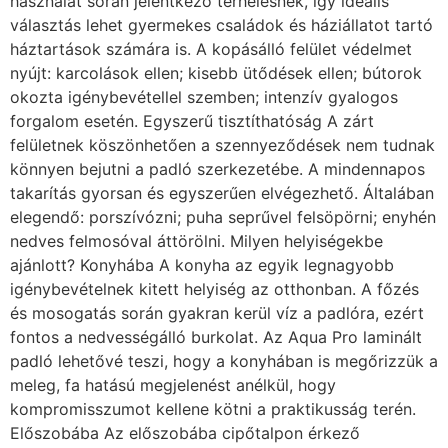
használat során jelentkező terhelésnek, így ideális
választás lehet gyermekes családok és háziállatot tartó
háztartások számára is. A kopásálló felület védelmet
nyújt: karcolások ellen; kisebb ütődések ellen; bútorok
okozta igénybevétellel szemben; intenzív gyalogos
forgalom esetén. Egyszerű tisztíthatóság A zárt
felületnek köszönhetően a szennyeződések nem tudnak
könnyen bejutni a padló szerkezetébe. A mindennapos
takarítás gyorsan és egyszerűen elvégezhető. Általában
elegendő: porszívózni; puha seprűvel felsöpörni; enyhén
nedves felmosóval áttörölni. Milyen helyiségekbe
ajánlott? Konyhába A konyha az egyik legnagyobb
igénybevételnek kitett helyiség az otthonban. A főzés
és mosogatás során gyakran kerül víz a padlóra, ezért
fontos a nedvességálló burkolat. Az Aqua Pro laminált
padló lehetővé teszi, hogy a konyhában is megőrizzük a
meleg, fa hatású megjelenést anélkül, hogy
kompromisszumot kellene kötni a praktikusság terén.
Előszobába Az előszobába cipőtalpon érkező