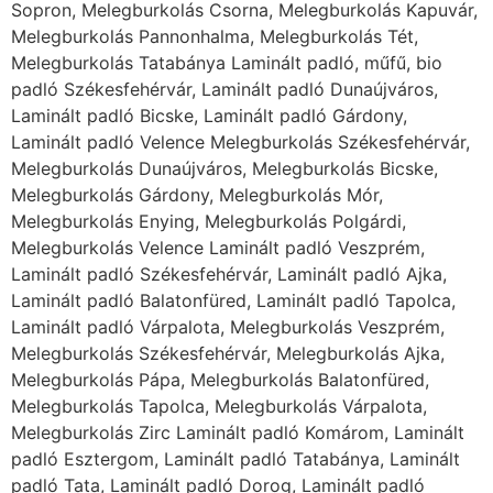
Sopron, Melegburkolás Csorna, Melegburkolás Kapuvár,
Melegburkolás Pannonhalma, Melegburkolás Tét,
Melegburkolás Tatabánya Laminált padló, műfű, bio
padló Székesfehérvár, Laminált padló Dunaújváros,
Laminált padló Bicske, Laminált padló Gárdony,
Laminált padló Velence Melegburkolás Székesfehérvár,
Melegburkolás Dunaújváros, Melegburkolás Bicske,
Melegburkolás Gárdony, Melegburkolás Mór,
Melegburkolás Enying, Melegburkolás Polgárdi,
Melegburkolás Velence Laminált padló Veszprém,
Laminált padló Székesfehérvár, Laminált padló Ajka,
Laminált padló Balatonfüred, Laminált padló Tapolca,
Laminált padló Várpalota, Melegburkolás Veszprém,
Melegburkolás Székesfehérvár, Melegburkolás Ajka,
Melegburkolás Pápa, Melegburkolás Balatonfüred,
Melegburkolás Tapolca, Melegburkolás Várpalota,
Melegburkolás Zirc Laminált padló Komárom, Laminált
padló Esztergom, Laminált padló Tatabánya, Laminált
padló Tata, Laminált padló Dorog, Laminált padló