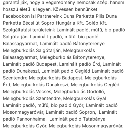
garantálják, hogy a végeredmény nemcsak szép, hanem
hosszú életű is legyen. Kövessen bennünket
Facebookon is! Partnereink Duna Parketta Pilis Duna
Parketta Bécsi út Sopro Hungária Kft. Golép Kft.
Szolgáltatási területeink Laminált padló, műfű, bio padló
Salgótarján, Laminált padló, műfű, bio padló
Balassagyarmat, Laminált padló Bátonyterenye
Melegburkolás Salgótarján, Melegburkolás
Balassagyarmat, Melegburkolás Bátonyterenye,
Laminált padló Budapest, Laminált padló Érd, Laminált
padló Dunakeszi, Laminált padló Cegléd Laminált padló
Szentendre Melegburkolás Budapest, Melegburkolás
Érd, Melegburkolás Dunakeszi, Melegburkolás Cegléd,
Melegburkolás Vecsés, Melegburkolás Gödöllő,
Melegburkolás Szentendre, Melegburkolás Gyál
Laminált padló, műfű, bio padló Győr, Laminált padló
Mosonmagyaróvár, Laminált padló Sopron, Laminált
padló Pannonhalma, Laminált padló Tatabánya
Melegburkolás Győr, Melegburkolás Mosonmagyaróvár,