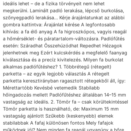
ideális lehet – de a fizika törvényeit nem lehet
megkerülni. Laminált padló lerakása, lépcső burkolása,
szőnyegpadló lerakása… Kérje árajánlatunkat az alábbi
gombra kattintva: Árajánlat kérése A legfontosabb
kihívás: a fa élő anyag A fa higroszkópos, vagyis reagál
a hőmérséklet- és páratartalom-változásra. Padlófűtés
esetén: Száradhat Összehúzódhat Repedhet Hézagok
jelenhetnek meg Ezért kulcskérdés a megfelelő faanyag
kiválasztása és a precíz kivitelezés. Milyen fa burkolat
alkalmas padlófűtéshez? 1. Többrétegű (rétegelt)
parketta – az egyik legjobb választás A rétegelt
parketta keresztirányban ragasztott rétegekből áll, így:
Mérettartóbb Kevésbé vetemedik Stabilabb
hőingadozás mellett Padlófűtéshez általában 14–15 mm
vastagság az ideális. 2. Tömör fa – csak körültekintéssel
Tömör parketta is használható, de: Maximum 15 mm
vastagság ajánlott Szűkebb (keskenyebb) elemek
stabilabbak A fafaj különösen fontos Mely fafajok
működnek jól? Nem minden fa reagál ugyanúgy a hőre.