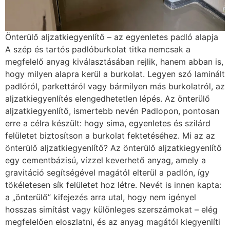
Önterülő aljzatkiegyenlítő – az egyenletes padló alapja
A szép és tartós padlóburkolat titka nemcsak a
megfelelő anyag kiválasztásában rejlik, hanem abban is,
hogy milyen alapra kerül a burkolat. Legyen szó laminált
padlóról, parkettáról vagy bármilyen más burkolatról, az
aljzatkiegyenlítés elengedhetetlen lépés. Az önterülő
aljzatkiegyenlítő, ismertebb nevén Padlopon, pontosan
erre a célra készült: hogy sima, egyenletes és szilárd
felületet biztosítson a burkolat fektetéséhez. Mi az az
önterülő aljzatkiegyenlítő? Az önterülő aljzatkiegyenlítő
egy cementbázisú, vízzel keverhető anyag, amely a
gravitáció segítségével magától elterül a padlón, így
tökéletesen sík felületet hoz létre. Nevét is innen kapta:
a „önterülő” kifejezés arra utal, hogy nem igényel
hosszas simítást vagy különleges szerszámokat – elég
megfelelően eloszlatni, és az anyag magától kiegyenlíti