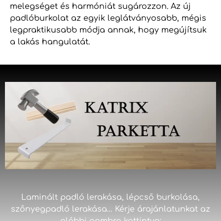
melegséget és harmóniát sugározzon. Az új
padlóburkolat az egyik leglátványosabb, mégis
legpraktikusabb módja annak, hogy megújítsuk
a lakás hangulatát.
Laminált padló lerakása, lépcső burkolása,
szőnyegpadló lerakása… Kérje árajánlatunkat az
alábbi gombra kattintva: