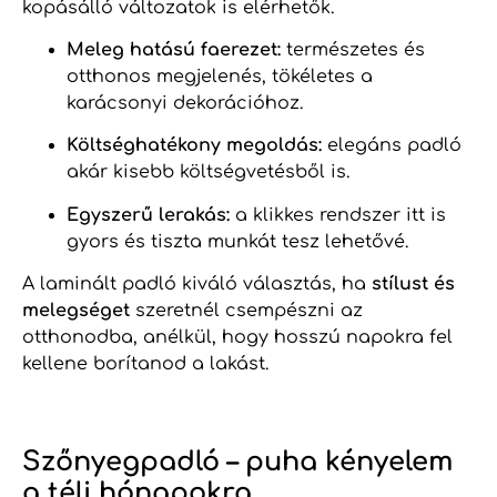
kopásálló változatok is elérhetők.
Meleg hatású faerezet:
természetes és
otthonos megjelenés, tökéletes a
karácsonyi dekorációhoz.
Költséghatékony megoldás:
elegáns padló
akár kisebb költségvetésből is.
Egyszerű lerakás:
a klikkes rendszer itt is
gyors és tiszta munkát tesz lehetővé.
A laminált padló kiváló választás, ha
stílust és
melegséget
szeretnél csempészni az
otthonodba, anélkül, hogy hosszú napokra fel
kellene borítanod a lakást.
Szőnyegpadló – puha kényelem
a téli hónapokra