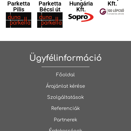
Parketta
Parketta
Hungária
Kft.
Pilis
Bécsi út
Kft.
Ügyfélinformáció
Főoldal
Árajánlat kérése
Szolgáltatások
Referenciák
Partnerek