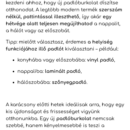
kezdeni ahhoz, hogy új padlóburkolat díszítse
otthonodat. A legtöbb modern termék
szerszám
nélkül, pattintással illeszthető
, így akár
egy
hétvége alatt teljesen megújíthatod
a nappalit,
a hálót vagy az előszobát.
Tipp: mielőtt választasz, érdemes
a helyiség
funkciójához illő padlót
kiválasztani – például:
konyhába vagy előszobába:
vinyl padló
,
nappaliba:
laminált padló
,
hálószobába:
szőnyegpadló
.
A karácsony előtti hetek ideálisak arra, hogy egy
kis újdonságot és frissességet vigyünk
otthonunkba. Egy új
padlóburkolat
nemcsak
szebbé, hanem kényelmesebbé is teszi a