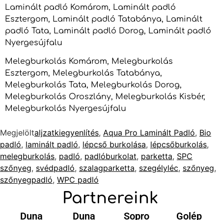
Laminált padló Komárom, Laminált padló
Esztergom, Laminált padló Tatabánya, Laminált
padló Tata, Laminált padló Dorog, Laminált padló
Nyergesújfalu
Melegburkolás Komárom, Melegburkolás
Esztergom, Melegburkolás Tatabánya,
Melegburkolás Tata, Melegburkolás Dorog,
Melegburkolás Oroszlány, Melegburkolás Kisbér,
Melegburkolás Nyergesújfalu
Megjelölt
aljzatkiegyenlítés
,
Aqua Pro Laminált Padló
,
Bio
padló
,
laminált padló
,
lépcső burkolása
,
lépcsőburkolás
,
melegburkolás
,
padló
,
padlóburkolat
,
parketta
,
SPC
szőnyeg
,
svédpadló
,
szalagparketta
,
szegélyléc
,
szőnyeg
,
szőnyegpadló
,
WPC padló
Partnereink
Duna
Duna
Sopro
Golép