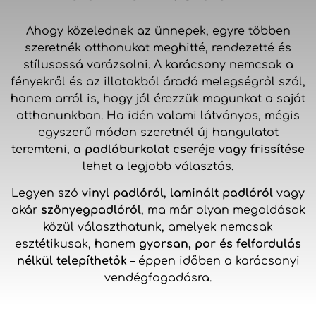
Ahogy közelednek az ünnepek, egyre többen
szeretnék otthonukat meghitté, rendezetté és
stílusossá varázsolni. A karácsony nemcsak a
fényekről és az illatokból áradó melegségről szól,
hanem arról is, hogy jól érezzük magunkat a saját
otthonunkban. Ha idén valami látványos, mégis
egyszerű módon szeretnél új hangulatot
teremteni,
a padlóburkolat cseréje vagy frissítése
lehet a legjobb választás.
Legyen szó
vinyl padlóról
,
laminált padlóról
vagy
akár
szőnyegpadlóról
, ma már olyan megoldások
közül választhatunk, amelyek nemcsak
esztétikusak, hanem
gyorsan, por és felfordulás
nélkül telepíthetők
– éppen időben a karácsonyi
vendégfogadásra.