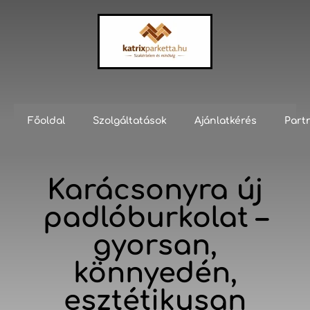
Főoldal
Szolgáltatások
Ajánlatkérés
Part
Karácsonyra új
padlóburkolat –
gyorsan,
könnyedén,
esztétikusan