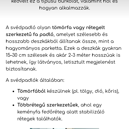
kedvelt ez a típusú burkolat, valamint hol és
hogyan alkalmazzák.
A svédpadló olyan
tömörfa vagy rétegelt
szerkezetű fa padló
, amelyet szélesebb és
hosszabb deszkákból állítanak össze, mint a
hagyományos parketta. Ezek a deszkák gyakran
15–30 cm szélesek és akár 2-3 méter hosszúak is
lehetnek, így látványos, letisztult megjelenést
biztosítanak.
A svédpadlók általában:
Tömörfából
készülnek (pl. tölgy, dió, kőris),
vagy
Többrétegű szerkezetűek
, ahol egy
keményfa fedőréteg alatt stabilizáló
rétegek találhatók.