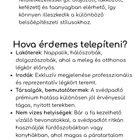
felületkezeléssel (pl. olajozott, lakkozott,
kefézett) és faanyagban elérhető, így
könnyen illeszkedik a különböző
belsőépítészeti stílusokhoz.
Hova érdemes telepíteni?
Lakóterek
: Nappalik, hálószobák,
dolgozószobák, ahol a meleg és otthonos
légkör előnyös.
Irodák
: Exkluzív megjelenése professzionális
és reprezentatív légkört teremt.
Társalgók, bemutatótermek
: A svédpadló
prémium hatása különösen jól érvényesül
tágas, nyitott terekben.
Nem vizes helyiségek
: Bár a fa kezelhető
vízálló bevonatokkal, a svédpadlót ritkán
használják fürdőszobákban vagy
konyhákban, ahol magas a páratartalom