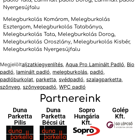
Nyergesújfalu
Melegburkolás Komárom, Melegburkolás
Esztergom, Melegburkolás Tatabánya,
Melegburkolás Tata, Melegburkolás Dorog,
Melegburkolás Oroszlány, Melegburkolás Kisbér,
Melegburkolás Nyergesújfalu
Megjelölt
aljzatkiegyenlítés
,
Aqua Pro Laminált Padló
,
Bio
padló
,
laminált padló
,
melegburkolás
,
padló
,
padlóburkolat
,
parketta
,
svédpadló
,
szalagparketta
,
szőnyeg
,
szőnyegpadló
,
WPC padló
Partnereink
Duna
Duna
Sopro
Golép
Parketta
Parketta
Hungária
Kft.
Pilis
Bécsi út
Kft.