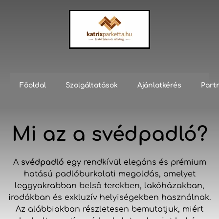
Főoldal
Szolgáltatások
Ajánlatkérés
Part
Mi az a svédpadló?
A
svédpadló
egy rendkívül elegáns és prémium
hatású padlóburkolati megoldás, amelyet
leggyakrabban belső terekben, lakóházakban,
irodákban és exkluzív helyiségekben használnak.
Az alábbiakban részletesen bemutatjuk, miért