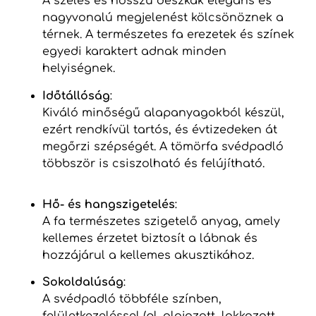
A széles és hosszú deszkák elegáns és
nagyvonalú megjelenést kölcsönöznek a
térnek. A természetes fa erezetek és színek
egyedi karaktert adnak minden
helyiségnek.
Időtállóság
:
Kiváló minőségű alapanyagokból készül,
ezért rendkívül tartós, és évtizedeken át
megőrzi szépségét. A tömörfa svédpadló
többször is csiszolható és felújítható.
Hő- és hangszigetelés
:
A fa természetes szigetelő anyag, amely
kellemes érzetet biztosít a lábnak és
hozzájárul a kellemes akusztikához.
Sokoldalúság
:
A svédpadló többféle színben,