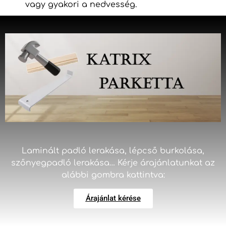
vagy gyakori a nedvesség.
Laminált padló lerakása, lépcső burkolása,
szőnyegpadló lerakása… Kérje árajánlatunkat az
alábbi gombra kattintva:
Árajánlat kérése