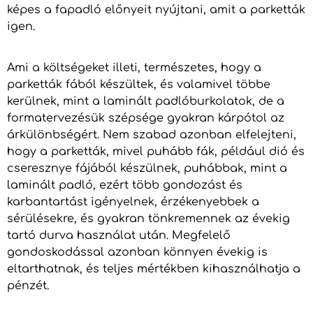
képes a fapadló előnyeit nyújtani, amit a parketták
igen.
Ami a költségeket illeti, természetes, hogy a
parketták fából készültek, és valamivel többe
kerülnek, mint a laminált padlóburkolatok, de a
formatervezésük szépsége gyakran kárpótol az
árkülönbségért. Nem szabad azonban elfelejteni,
hogy a parketták, mivel puhább fák, például dió és
cseresznye fájából készülnek, puhábbak, mint a
laminált padló, ezért több gondozást és
karbantartást igényelnek, érzékenyebbek a
sérülésekre, és gyakran tönkremennek az évekig
tartó durva használat után. Megfelelő
gondoskodással azonban könnyen évekig is
eltarthatnak, és teljes mértékben kihasználhatja a
pénzét.