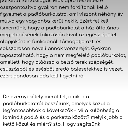
parketta fontosságát. Más apró részletekre
összpontosítva gyakran nem fordítanak kellő
figyelmet a padlóburkolatra, ami viszont néhány év
múlva egy vagyonba kerül nekik. Ezért fel kell
ismernünk, hogy a padlóburkolat a ház általános
megjelenésének fokozásán kívül az egész épület
alapjaként is funkcionál, támogatja azt, és
sokszorosan növeli annak vonzerejét. Gyakran
tapasztalható, hogy a nem megfelelő padlóburkolat,
amellett, hogy aláássa a belső terek szépségét,
csúszásból és esésből eredő balesetekhez is vezet,
ezért gondosan oda kell figyelni rá.
De ezernyi kétely merül fel, amikor a
padlóburkolatról beszélünk, amelyek közül a
legfontosabbak a következők – Mi a különbség a
laminált padló és a parketta között? melyik jobb a
kettő közül és miért? stb. Hogy segítsünk