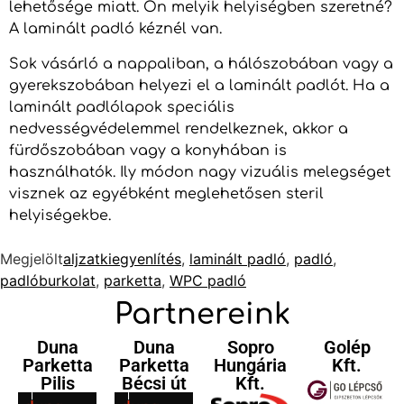
lehetősége miatt. Ön melyik helyiségben szeretné?
A laminált padló kéznél van.
Sok vásárló a nappaliban, a hálószobában vagy a
gyerekszobában helyezi el a laminált padlót. Ha a
laminált padlólapok speciális
nedvességvédelemmel rendelkeznek, akkor a
fürdőszobában vagy a konyhában is
használhatók. Ily módon nagy vizuális melegséget
visznek az egyébként meglehetősen steril
helyiségekbe.
Megjelölt
aljzatkiegyenlítés
,
laminált padló
,
padló
,
padlóburkolat
,
parketta
,
WPC padló
Partnereink
Duna
Duna
Sopro
Golép
Parketta
Parketta
Hungária
Kft.
Pilis
Bécsi út
Kft.