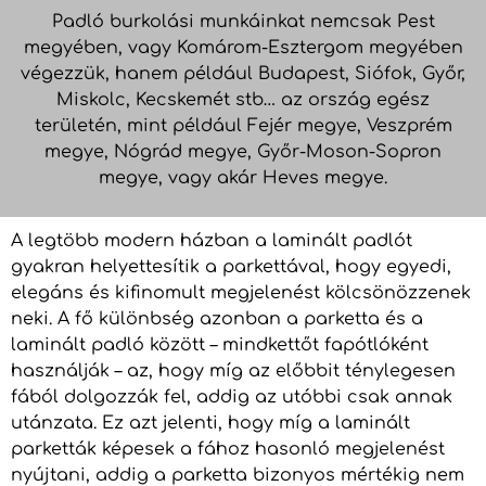
Padló burkolási munkáinkat nemcsak Pest
megyében, vagy Komárom-Esztergom megyében
végezzük, hanem például Budapest, Siófok, Győr,
Miskolc, Kecskemét stb… az ország egész
területén, mint például Fejér megye, Veszprém
megye, Nógrád megye, Győr-Moson-Sopron
megye, vagy akár Heves megye.
A legtöbb modern házban a laminált padlót
gyakran helyettesítik a parkettával, hogy egyedi,
elegáns és kifinomult megjelenést kölcsönözzenek
neki. A fő különbség azonban a parketta és a
laminált padló között – mindkettőt fapótlóként
használják – az, hogy míg az előbbit ténylegesen
fából dolgozzák fel, addig az utóbbi csak annak
utánzata. Ez azt jelenti, hogy míg a laminált
parketták képesek a fához hasonló megjelenést
nyújtani, addig a parketta bizonyos mértékig nem