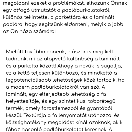
megoldani ezeket a problémákat, elhozunk Önnek
egy átfogó útmutatót a padlóburkolatokról,
különös tekintettel a parkettára és a laminált
padlóra, hogy segítsünk eldönteni, melyik a jobb
az Ön háza számára!
Mielőtt továbbmennénk, először is meg kell
tudnunk, mi az alapvető különbség a laminált
és a parketta között! Ahogy a nevük is sugallja,
ez a kettő teljesen különböző, és mindkettő a
legpotenciálisabb lehetőségek közé tartozik, ha
a modern padlóburkolatokról van szó. A
laminált, egy elterjedtebb lehetőség a fa
helyettesítője, és egy szintetikus, többrétegű
termék, amely farostlemezből és gyantából
készül. Textúrája a fa lenyomatát utánozza, és
költséghatékony megoldást kínál azoknak, akik
fához hasonló padlóburkolatot keresnek. A