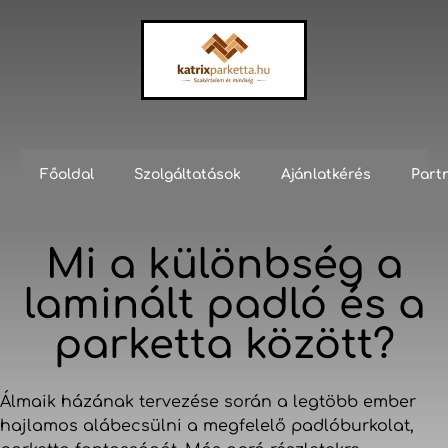
Főoldal
Szolgáltatások
Ajánlatkérés
Part
Mi a különbség a
laminált padló és a
parketta között?
Álmaik házának tervezése során a legtöbb ember
hajlamos alábecsülni a megfelelő padlóburkolat,