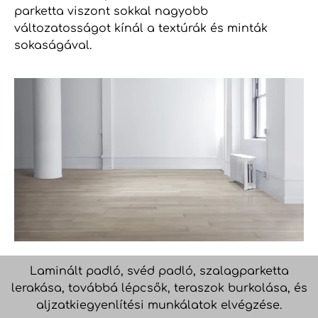
parketta viszont sokkal nagyobb
változatosságot kínál a textúrák és minták
sokaságával.
Laminált padló, svéd padló, szalagparketta
lerakása, továbbá lépcsők, teraszok burkolása, és
aljzatkiegyenlítési munkálatok elvégzése.